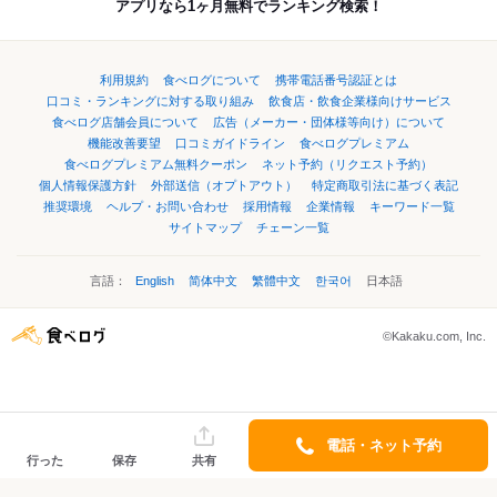
アプリなら1ヶ月無料でランキング検索！
利用規約
食べログについて
携帯電話番号認証とは
口コミ・ランキングに対する取り組み
飲食店・飲食企業様向けサービス
食べログ店舗会員について
広告（メーカー・団体様等向け）について
機能改善要望
口コミガイドライン
食べログプレミアム
食べログプレミアム無料クーポン
ネット予約（リクエスト予約）
個人情報保護方針
外部送信（オプトアウト）
特定商取引法に基づく表記
推奨環境
ヘルプ・お問い合わせ
採用情報
企業情報
キーワード一覧
サイトマップ
チェーン一覧
言語：
English
简体中文
繁體中文
한국어
日本語
©Kakaku.com, Inc.
電話・ネット予約
行った
保存
共有