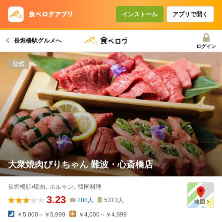
コースで使えるクーポン
戻る
インストール
アプリで開く
長堀橋駅グルメへ
クーポンを利用せず予約する
ログイン
公式
大衆焼肉びりちゃん 難波・心斎橋店
長堀橋駅/焼肉､ ホルモン､ 韓国料理
3.23
208
人
5313
人
￥5,000～￥5,999
￥4,000～￥4,999