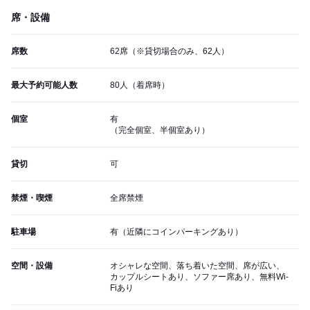
席・設備
席数
62席（※貸切場合のみ、62人）
最大予約可能人数
80人（着席時）
個室
有
（完全個室、半個室あり）
貸切
可
禁煙・喫煙
全席禁煙
駐車場
有（近隣にコインパーキングあり）
空間・設備
オシャレな空間、落ち着いた空間、席が広い、
カップルシートあり、ソファー席あり、無料Wi-
Fiあり