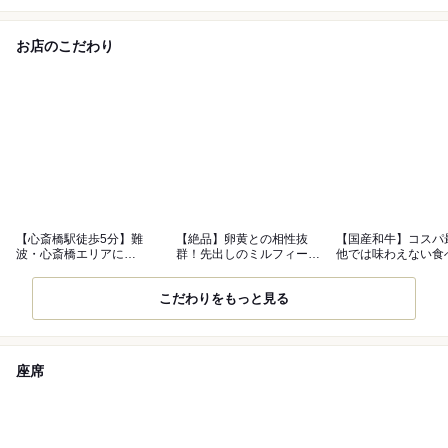
お店のこだわり
【心斎橋駅徒歩5分】難
【絶品】卵黄との相性抜
【国産和牛】コスパ
波・心斎橋エリアに
群！先出しのミルフィーユ
他では味わえない食
4/25OPEN！！
ユッケ！
クオリティ！
こだわりをもっと見る
座席