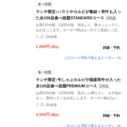
食べ放題
ランチ限定♪ハラミやカルビが集結！和牛も入っ
た全100品食べ放題STANDARDコース
100品
お席120分制、LO30分前 先出しに「豚タンとハラミ」
をお出しします。オーダー制はないのでご自由にご注文
いただけます。 思う存分食べたい方は食べ放題を！！ ＋
2～20名様
￥1,100でアルコールの飲み放題！ ＋￥550でソフトド
リンク飲み放題！
2,500
円
(税込)
詳細・予約
このコース予約で使えるクーポン（4）
食べ放題
ランチ限定♪牛しゃぶカルビや国産和牛が入った
全120品食べ放題PREMIUMコース
120品
お席120分制、LO30分前 先出しに縛りタン，ネギ包み
タン、厚切りタンをお出しします。オーダー制はないの
でご自由にご注文いただけます。 思う存分食べたい方は
2～20名様
食べ放題を！！ ＋￥1,100でアルコールの飲み放題！ ＋
￥550でソフトドリンク飲み放題！
4,500
円
(税込)
詳細・予約
このコース予約で使えるクーポン（4）