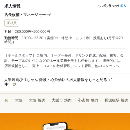
求人情報
by
店長候補・マネージャー
正社員
月給
280,000円~500,000円
勤務時間
10:00～23:30（実働9h・休憩1h・シフト制・残業あり(月平均20
時間)）
【ホールスタッフ】 ご案内、オーダー受付、ドリンク作成、配膳、接客、会
計、テーブルの片付けなどのホール業務全般をお任せします。 将来的には、
店長候補として、売上・コストの数値管理、シフト管理、他のスタッフへの
指導・育成などの業務もお任せします。
大衆焼肉びりちゃん 難波・心斎橋店の求人情報をもっと見る（
1
件）
大阪
大阪 焼肉
大阪市 焼肉
心斎橋 焼肉
長堀橋駅 焼肉