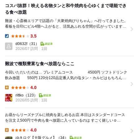
コスパ抜群！映える名物タンと和牛焼肉を心ゆくまで堪能でき
る食べ放題
難波・心斎橋エリアで話題の「大衆焼肉びりちゃん」へ行ってきました。
看板を目印にビル4階へ上がると、活気あふれる空間が広がっています。
今回は名物の「縛りタン」をはじめ、贅沢な...
3.5
Dinner:
d0632f
（31）
2026/07 訪問
1回
難波で種類豊富な食べ放題ならここ
今回いただいたのは… プレミアムコース 4500円 ソフトドリンク
飲み放題 550円 120分120品定番人気の塩タン・カルビはもちろん、
ホルモンや豚肉、鶏肉...
4.0
Lunch:
rittko
（123）
2026/05 訪問
1回
お昼からリーズナブルに焼肉を楽しめるお店 本日はスタンダードコース
を注文 2,500円で牛肉も食べ放題に入っているのは すごく嬉しい☺️
+1,100円でアルコール...
4.0
Lunch:
ゆきログ【大阪グルメ】
（34）