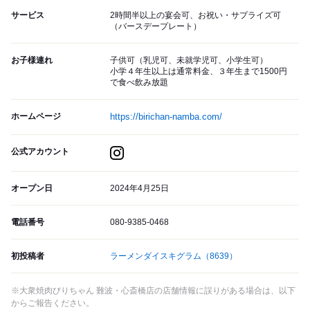
サービス
2時間半以上の宴会可、お祝い・サプライズ可
（バースデープレート）
お子様連れ
子供可（乳児可、未就学児可、小学生可）
小学４年生以上は通常料金、３年生まで1500円
で食べ飲み放題
ホームページ
https://birichan-namba.com/
公式アカウント
オープン日
2024年4月25日
電話番号
080-9385-0468
初投稿者
ラーメンダイスキグラム
（8639）
※大衆焼肉びりちゃん 難波・心斎橋店の店舗情報に誤りがある場合は、以下
からご報告ください。