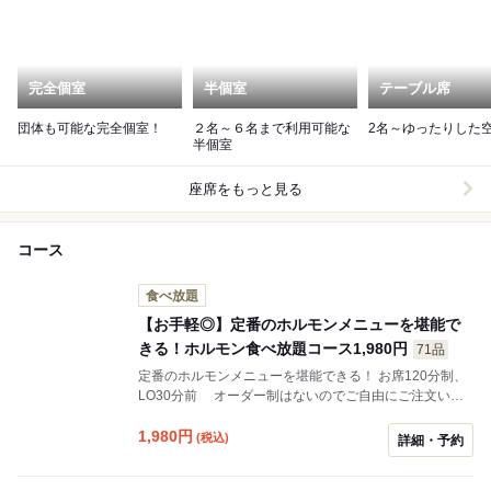
完全個室
半個室
テーブル席
団体も可能な完全個室！
２名～６名まで利用可能な
2名～ゆったりした
半個室
座席をもっと見る
コース
食べ放題
【お手軽◎】定番のホルモンメニューを堪能で
きる！ホルモン食べ放題コース1,980円
71品
定番のホルモンメニューを堪能できる！ お席120分制、
LO30分前 オーダー制はないのでご自由にご注文いた
だけます。 ※飲み放題は別料金になります。 飲み放題
+1100円(税込)/ソフトドリンク飲み放題 +550円(税込)
1,980
円
(税込)
詳細・予約