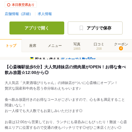
本日夜空席あり
店舗情報（詳細）
求人情報
アプリで開く
アプリで保存
写真
口コミ
クーポン
トップ
座席
メニュー
1865
208
4
50
貯まる・使える
ディナーで人数×
pt
【心斎橋駅徒歩5分】大人気姉妹店の焼肉屋がOPEN！お得な食べ
飲み放題☆12:00から◎
大人気店「大衆酒場びりちゃん」の姉妹店がついに心斎橋にオープン！
贅沢な国産和牛肉を思う存分味わえちゃいます♪
食べ飲み放題付きのお得なコースがございますので、心も体も満足すること
間違いなし！
お一人様でも大人数でもお楽しみいただけます◎
お昼は12:00から営業しており、ランチにも昼呑みにもぴったり！難波・心斎
橋エリアに位置するので交通の便もバッチリです◎ぜひご来店ください◎