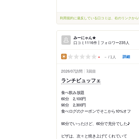
利用規約に違反している口コミは、右のリンクから
みーにゃん★
口コミ1116件
フォロワー235人
-
詳細
－
1人
2026/07訪問
回目
1
ランチビュッフェ
食べ飲み放題
60分 2,100円
90分 2,300円
食べログのクーポンでそこから10%オフ
90分でいったけど、60分で充分でした♪
ピザは、次々と焼き上げてくれていて