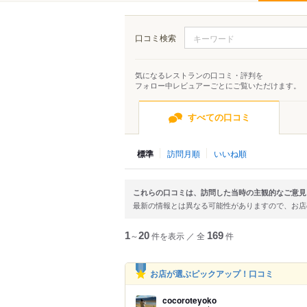
口コミ検索
気になるレストランの口コミ・評判を
フォロー中レビュアーごとにご覧いただけます。
すべての口コミ
標準
訪問月順
いいね順
これらの口コミは、訪問した当時の主観的なご意見
最新の情報とは異なる可能性がありますので、お
1
～
20
件を表示
／
全
169
件
お店が選ぶピックアップ！口コミ
cocoroteyoko