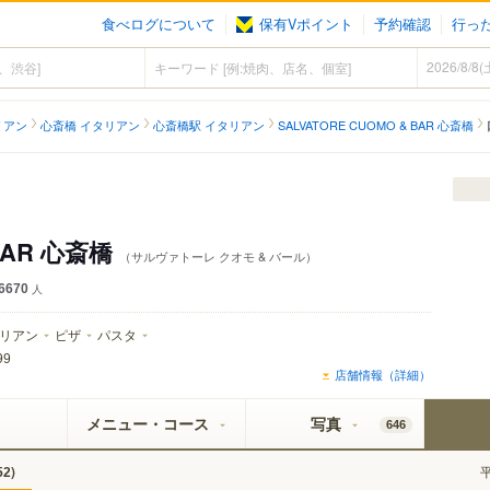
食べログについて
保有Vポイント
予約確認
行っ
リアン
心斎橋 イタリアン
心斎橋駅 イタリアン
SALVATORE CUOMO & BAR 心斎橋
 BAR 心斎橋
（サルヴァトーレ クオモ & バール）
6670
人
リアン
ピザ
パスタ
99
店舗情報（詳細）
メニュー・コース
写真
646
)
52