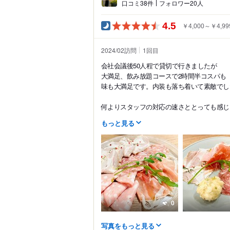
口コミ38件
フォロワー20人
4.5
￥4,000～￥4,99
2024/02訪問
1
回目
会社会議後50人程で貸切で行きましたが
大満足、飲み放題コースで2時間半コスパも
味も大満足です。内装も落ち着いて素敵でし
何よりスタッフの対応の速さととっても感じ良
もっと見る
0
写真をもっと見る