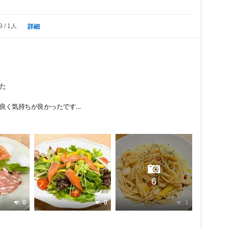
詳細
9
1人
た
く気持ちが良かったです...
6
0
0
1