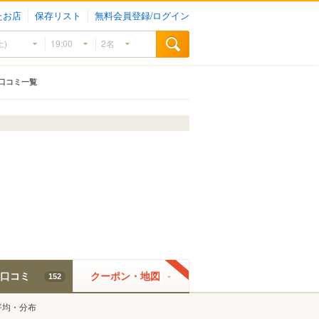
たお店
保存リスト
無料会員登録/ログイン
口コミ一覧
口コミ
クーポン・地図
152
平均・分布