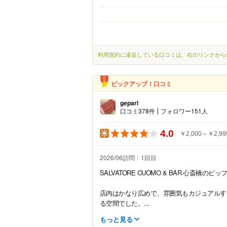
利用規約に違反している口コミは、右のリンクから
ピックアップ！口コミ
geparl
口コミ378件
フォロワー151人
4.0
￥2,000～￥2,99
2026/06訪問
1
回目
SALVATORE CUOMO & BAR 心斎橋
店内はかなり広めで、雰囲気もカジュアルす
る空間でした。...
もっと見る