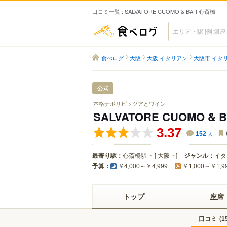
口コミ一覧 : SALVATORE CUOMO & BAR 心斎橋
食べログ
食べログ
大阪
大阪 イタリアン
大阪市 イタ
公式
本格ナポリピッツアとワイン
SALVATORE CUOMO &
3.37
152
人
最寄り駅：
心斎橋駅
[
大阪
]
ジャンル：
イタ
予算：
￥4,000～￥4,999
￥1,000～￥1,9
トップ
座席
口コミ
(
1