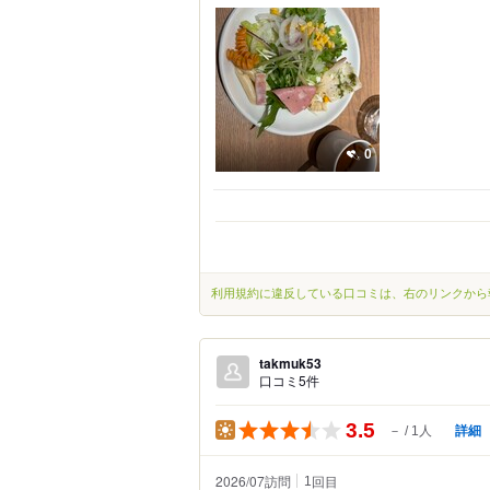
0
利用規約に違反している口コミは、右のリンクから
takmuk53
口コミ5件
3.5
詳細
－
1人
2026/07訪問
回目
1