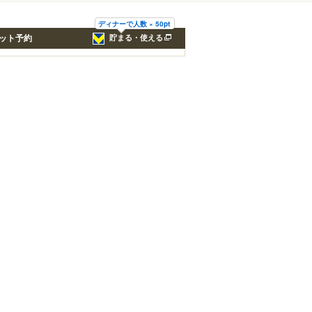
ディナーで人数 × 50pt
ット予約
貯まる・使える