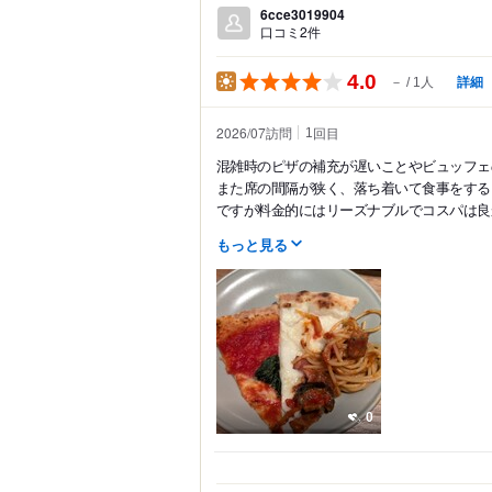
6cce3019904
口コミ2件
4.0
詳細
－
1人
2026/07訪問
回目
1
混雑時のピザの補充が遅いことやビュッフェ
また席の間隔が狭く、落ち着いて食事をする
ですが料金的にはリーズナブルでコスパは良かっ
もっと見る
0