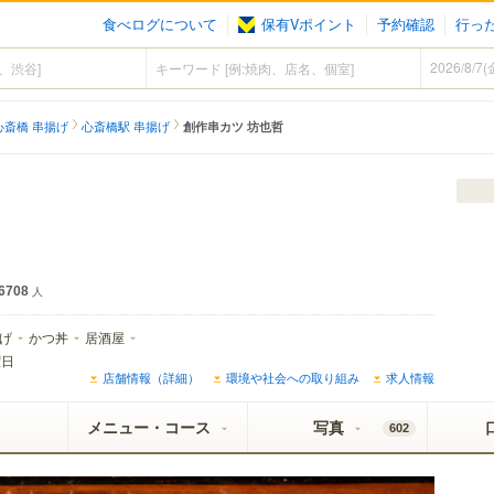
食べログについて
保有Vポイント
予約確認
行っ
心斎橋 串揚げ
心斎橋駅 串揚げ
創作串カツ 坊也哲
6708
人
げ
かつ丼
居酒屋
曜日
店舗情報（詳細）
環境や社会への取り組み
求人情報
メニュー・コース
写真
602