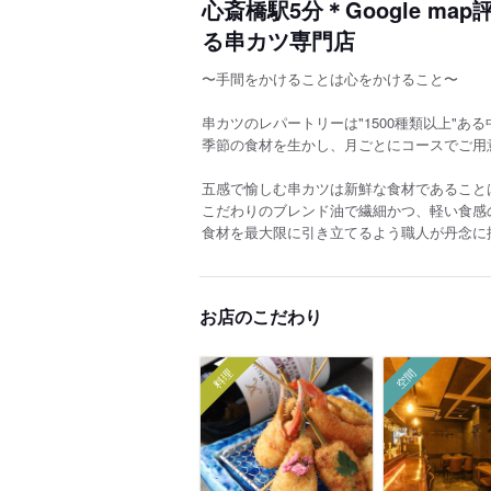
心斎橋駅5分＊Google m
る串カツ専門店
〜手間をかけることは心をかけること〜
串カツのレパートリーは"1500種類以上"ある
季節の食材を生かし、月ごとにコースでご用
五感で愉しむ串カツは新鮮な食材であること
こだわりのブレンド油で繊細かつ、軽い食感
食材を最大限に引き立てるよう職人が丹念に
お店のこだわり
料理
空間