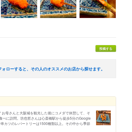
投稿する
フォローすると、その人のオススメのお店から探せます。
坊也哲 * お母さんと大阪城を観光した後にコメダで休憩して、そ
べに訪問。坊也哲さんは心斎橋駅から徒歩5分のGoogle
店で串カツのレパートリーは1500種類以上。その中から季節