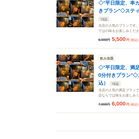
◇*平日限定、串カ
きプラン*◇スティ
13品
当店の人気のプランです。 
ではの味をお楽しみくだ
5,500
6,000円
円
(税込)
飲み放題
◇*平日限定、満
0分付きプラン*◇
込）
16品
当店の人気の満足プランです
店ならでは味をお楽しみ
6,000
7,000円
円
(税込)