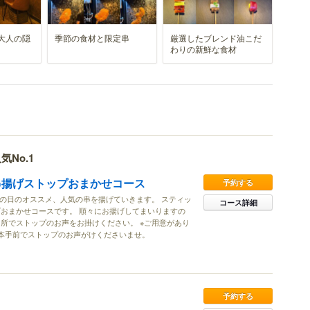
大人の隠
季節の食材と限定串
厳選したブレンド油こだ
わりの新鮮な食材
気No.1
1串揚げストップおまかせコース
予約する
その日のオススメ、人気の串を揚げていきます。 スティッ
コース詳細
おまかせコースです。 順々にお揚げしてまいりますの
所でストップのお声をお掛けください。 ※ご用意があり
本手前でストップのお声がけくださいませ。
予約する