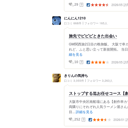
2026/05 訪
？
29
にんにん1210
口コミ 668件
フォロワー 165人
旅先でビビビときた出会い
GW関西旅2日目の晩御飯。 大阪で
れど、ふと思い立って新規開拓。 当日1
細を見る
2026/05 訪
？
10
きりんの気持ち
口コミ 3,055件
フォロワー 3,263人
ストップする迄お任せコース【創
大阪市中央区南船場にある【創作串カ
両隣りにそれぞれ人気ラーメン屋さん
目...
詳細を見る
2026/01
？
252