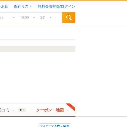
たお店
保存リスト
無料会員登録/ログイン
口コミ
クーポン・地図
119
ディナーで人数 × 50pt