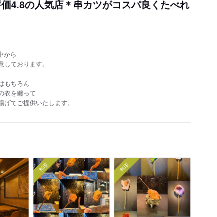
ap評価4.8の人気店＊串カツがコスパ良くたべれ
中から
意しております。
はもちろん
の衣を纏って
揚げてご提供いたします。
料理
料理