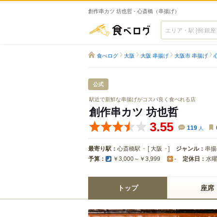
創作串カツ 坊也哲 - 心斎橋（串揚げ）
食べログ
食べログ
大阪
大阪 串揚げ
大阪市 串揚げ
公式
駅近で新鮮な串揚げがコスパ良く食べれる店
創作串カツ 坊也哲
3.55
119
人
最寄り駅：
心斎橋駅
[
大阪
]
ジャンル：
串揚
予算：
定休日：
水
￥3,000～￥3,999
-
トップ
座席