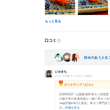
もっと見る
口コミ
？
好みのあう人を
にせきち
口コミ 519件
フォロワー 249人
ピックアップ！口コミ
20260523 * 心斎橋 創作串カツ
の後大学の友達夫婦と一緒に串カツを食
map評価4.8の人気店。串カツ専門
の...
詳細を見る