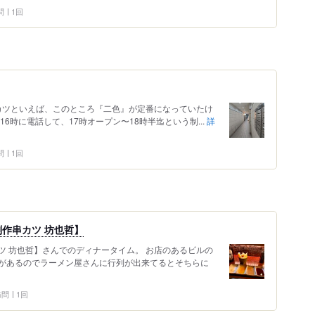
問
1回
串カツといえば、このところ『二色』が定番になっていたけ
6時に電話して、17時オープン〜18時半迄という制...
詳
問
1回
作串カツ 坊也哲】
ツ 坊也哲】さんでのディナータイム。 お店のあるビルの
があるのでラーメン屋さんに行列が出来てるとそちらに
 訪問
1回