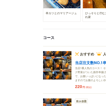
串カツとのマリアージュ
ひっそりと佇む
れ家
コース
おすすめ
人
当店注文数NO.
当店1番人気のコース！ 
ク野菜がついた創作串揚げ
で、お腹いっぱいになった
ますのでお腹のよろしい2
220
円
(税込)
飲み放題