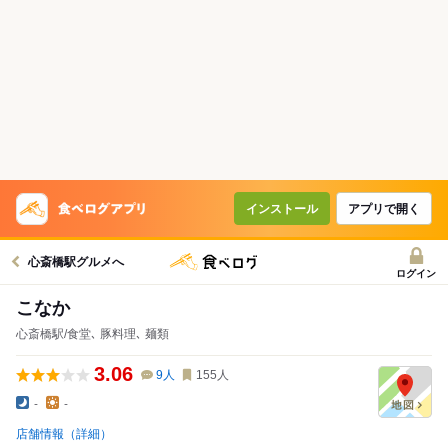
インストール
アプリで開く
心斎橋駅グルメへ
ログイン
こなか
心斎橋駅/食堂､ 豚料理､ 麺類
3.06
9
人
155
人
-
-
店舗情報（詳細）