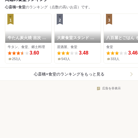
心斎橋
×
食堂
のランキング（点数の高いお店）です。
1
2
3
牛たん炭火焼 吉次 鰻
大衆食堂スタンド そ
八百屋とごはん 
谷店
のだ 心斎橋PARCO店
した
牛タン、食堂、郷土料理
居酒屋、食堂
食堂
3.60
3.48
3.46
253人
543人
333人
心斎橋×食堂
のランキングをもっと見る
広告を非表示