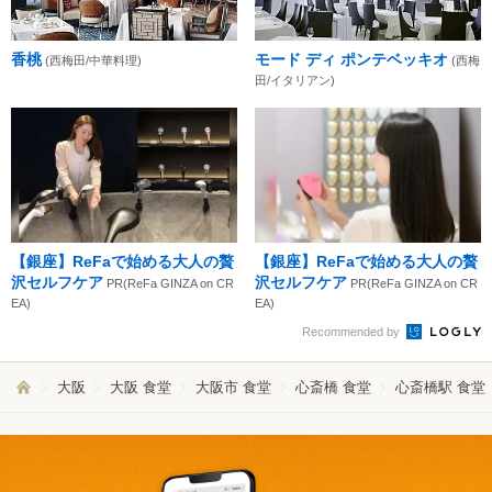
香桃
モード ディ ポンテベッキオ
(西梅田/中華料理)
(西梅
田/イタリアン)
【銀座】ReFaで始める大人の贅
【銀座】ReFaで始める大人の贅
沢セルフケア
沢セルフケア
PR(ReFa GINZA on CR
PR(ReFa GINZA on CR
EA)
EA)
Recommended by
大阪
大阪 食堂
大阪市 食堂
心斎橋 食堂
心斎橋駅 食堂