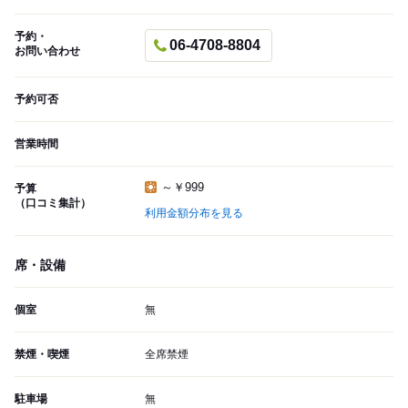
予約・
06-4708-8804
お問い合わせ
予約可否
営業時間
～￥999
予算
（口コミ集計）
利用金額分布を見る
席・設備
個室
無
禁煙・喫煙
全席禁煙
駐車場
無