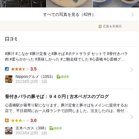
すべての写真を見る（42件）
広告を非表示
口コミ
#豚汁 #こなか #豚汁定食 と#豚そば #ポテトサラダ セットで #骨付きバラ
肉 #柔らかかった #美味しかった #ご馳走様でした #心斎橋 #心斎橋グル
メ #...
3.5
Dinner:
Nipponグルメ
（1053）
2023/05 訪問
1回
骨付きバラの豚そば：９４０円 | 古木ベガスのブログ
心斎橋駅が最寄り駅になります。豚汁定食と豚そばをメインに提供するお
店で、平日昼間にお一人様ランチで訪問しました。注文したのは、骨付き
バラの豚そば：９４０円（税込み）です。約７分ほど...
3.0
Lunch:
古木ベガス
（398）
2023/04 訪問
1回