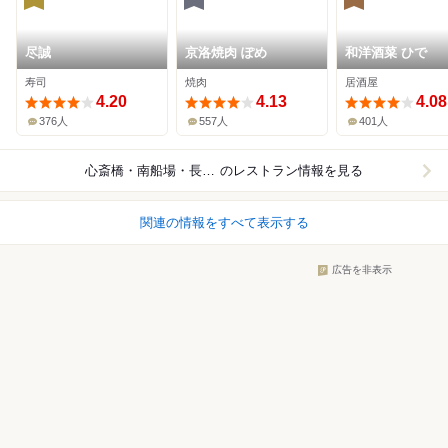
尽誠
京洛焼肉 ぽめ
和洋酒菜 ひで
寿司
焼肉
居酒屋
4.20
4.13
4.08
376人
557人
401人
心斎橋・南船場・長堀橋
のレストラン情報を見る
関連の情報をすべて表示する
広告を非表示