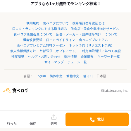
アプリなら1ヶ月無料でランキング検索！
利用規約
食べログについて
携帯電話番号認証とは
口コミ・ランキングに対する取り組み
飲食店・飲食企業様向けサービス
食べログ店舗会員について
広告（メーカー・団体様等向け）について
機能改善要望
口コミガイドライン
食べログプレミアム
食べログプレミアム無料クーポン
ネット予約（リクエスト予約）
個人情報保護方針
外部送信（オプトアウト）
特定商取引法に基づく表記
推奨環境
ヘルプ・お問い合わせ
採用情報
企業情報
キーワード一覧
サイトマップ
チェーン一覧
言語：
English
简体中文
繁體中文
한국어
日本語
©Kakaku.com, Inc.
電話
行った
保存
共有