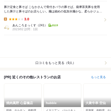
豚汁定食と豚そば こなかさんで骨付きバラの豚そば。薩摩茶美豚を使用
した豚汁と豚そばのお店らしい。麺は細めの低加水麺かな。柔らかジュー
シィに煮込まれたぶつ切りの骨付き豚バラと味のしっ...
3.0
Lunch:
あんころまっくす
（241）
2023/02 訪問
1回
口コミをもっと見る（9人）
[PR] 近くのその他レストランのお店
もっと見る
焼肉萬野 心斎橋店
hubble
大衆牛串 空仙
焼肉、ホルモン、肉料理
イタリアン、バーベキュー、居酒屋
居酒屋、肉料理、ホ