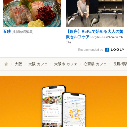
五鉄
【銀座】ReFaで始める大人の贅
(北新地/居酒屋)
沢セルフケア
PR(ReFa GINZA on CR
EA)
Recommended by
大阪
大阪 カフェ
大阪市 カフェ
心斎橋 カフェ
長堀橋駅