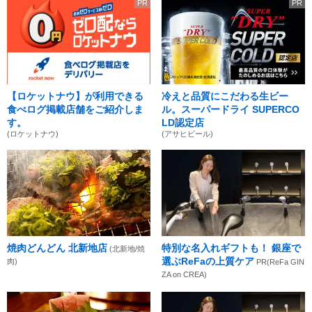
PR
PR
【ロケットナウ】が利用できる
冷えと品質にこだわる生ビー
食べログ掲載店舗をご紹介しま
ル。スーパードライ SUPERCO
す。
LD認定店
(ロケットナウ)
(アサヒビール)
焼肉どんどん 北新地店
特別な名入れギフトも！ 銀座で
(北新地/焼
選ぶReFaの上質ケア
肉)
PR(ReFa GIN
ZA on CREA)