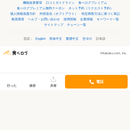
機能改善要望
口コミガイドライン
食べログプレミアム
食べログプレミアム無料クーポン
ネット予約（リクエスト予約）
個人情報保護方針
外部送信（オプトアウト）
特定商取引法に基づく表記
推奨環境
ヘルプ・お問い合わせ
採用情報
企業情報
キーワード一覧
サイトマップ
チェーン一覧
言語：
English
简体中文
繁體中文
한국어
日本語
©Kakaku.com, Inc.
電話
行った
保存
共有