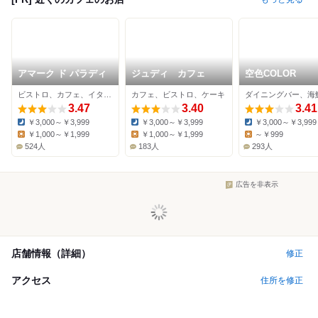
アマーク ド パラディ
ジュディ カフェ
空色COLOR
ビストロ、カフェ、イタリアン
カフェ、ビストロ、ケーキ
3.47
3.40
3.41
￥3,000～￥3,999
￥3,000～￥3,999
￥3,000～￥3,999
Dinner:
Dinner:
Dinner:
￥1,000～￥1,999
￥1,000～￥1,999
～￥999
Lunch:
Lunch:
Lunch:
524人
183人
293人
広告を非表示
店舗情報（詳細）
修正
アクセス
住所を修正