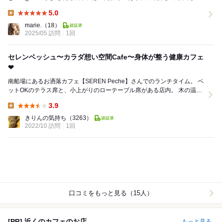
大阪心斎橋なある、セレンペッ...
5.0
Lunch:
marie.
（18）
2025/05 訪問
1回
セレンベッシュ〜カラダ想い空間Cafe〜身体が整う健康カフェ
❤︎
南船場にあるお洒落カフェ【SEREN Peche】さんでのランチタイム。 ペ
ットOKのテラス席と、小上がりのローテーブル席がある店内。 木の温も
りを感じる柔らかな空間が素敵...
3.9
Lunch:
きりんの気持ち
（3263）
2022/10 訪問
1回
口コミをもっと見る（15人）
[PR] 近くのカフェのお店
もっと見る