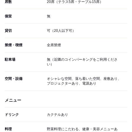
席数
20席（テラス5席・テーブル15席）
個室
無
貸切
可（20人以下可）
禁煙・喫煙
全席禁煙
駐車場
無（近隣のコインパーキングをご利用くださ
い）
空間・設備
オシャレな空間、落ち着いた空間、座敷あり、
プロジェクターあり、電源あり
メニュー
ドリンク
カクテルあり
料理
野菜料理にこだわる、健康・美容メニューあ