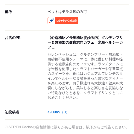
備考
ペットはテラス席のみ可
RocketNow
お店のPR
【心斎橋駅／長堀橋駅徒歩圏内】グルテンフリ
ー＆無添加の健康志向カフェ｜米粉ヘルシーカ
フェ
セレンペッシュは、グルテンフリー・無添加・
白砂糖不使用をテーマに、体に優しい料理を提
供する健康志向のカフェです。ランチタイムに
は米粉を使用したクラフトバーガーや栄養満点
のスイーツを、夜にはカジュアルフレンチスタ
イルでヘルシーな食材を使った贅沢なディナー
を楽しめます。お子様連れも大歓迎！健康を大
切にしながらも、美味しさと楽しさを妥協しな
い特別なひとときを、クラフトドリンクと共に
お過ごしください。
初投稿者
a909b5
（0）
※SEREN Pecheの店舗情報に誤りがある場合は、以下からご報告ください。