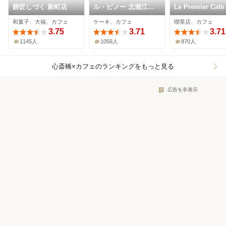
餅匠しづく 新町店
ル・ピノー 北堀江本
Le Premier Caf
店
橋本店
和菓子、大福、カフェ
ケーキ、カフェ
喫茶店、カフェ
3.75
3.71
3.71
1145人
1056人
870人
心斎橋×カフェ
のランキングをもっと見る
広告を非表示