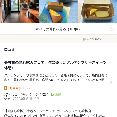
すべての写真を見る（163件）
広告を非表示
口コミ
長堀橋の隠れ家カフェで、体に優しいグルテンフリースイーツ
休憩♪
グルテンフリーや無添加にこだわった、健康志向のカフェで、店内は奥に
広く、落ち着いた雰囲気。席間もゆったりとしており、くつろげる空間が
広がっていました！ 今回は休憩での利用でし...
3.7
Lunch:
おおさかもぐもぐ
（726）
2025/05 訪問
1回
【大阪心斎橋】 米粉ヘルシーカフェ セレンペッシュ 心斎橋店
@cafe_seren.p 少しだけ食事にはこだわりのある私に紹介してくれた、