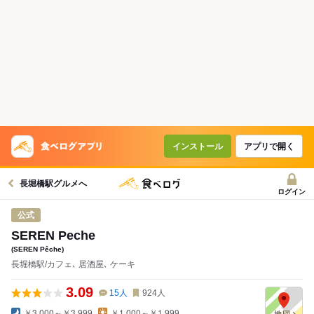
インストール
アプリで開く
長堀橋駅グルメへ
ログイン
公式
SEREN Peche
(SEREN Pêche)
長堀橋駅/カフェ､ 居酒屋､ ケーキ
3.09
15
人
924
人
￥3,000～￥3,999
￥1,000～￥1,999