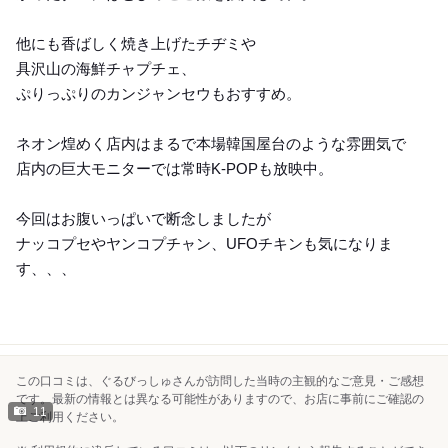
他にも香ばしく焼き上げたチヂミや
具沢山の海鮮チャプチェ、
ぷりっぷりのカンジャンセウもおすすめ。
ネオン煌めく店内はまるで本場韓国屋台のような雰囲気で
店内の巨大モニターでは常時K-POPも放映中。
今回はお腹いっぱいで断念しましたが
ナッコプセやヤンコプチャン、UFOチキンも気になりま
す、、、
この口コミは、ぐるびっしゅさんが訪問した当時の主観的なご意見・ご感想
です。最新の情報とは異なる可能性がありますので、お店に事前にご確認の
11
上ご利用ください。