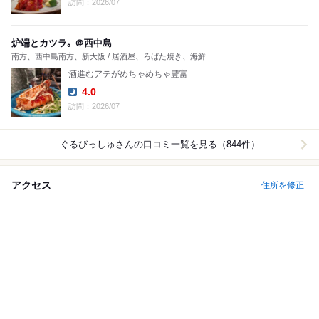
訪問：2026/07
炉端とカツラ｡ ＠西中島
南方、西中島南方、新大阪 / 居酒屋、ろばた焼き、海鮮
酒進むアテがめちゃめちゃ豊富
4.0
Dinner:
訪問：2026/07
ぐるびっしゅ
さんの口コミ一覧を見る（844件）
アクセス
住所を修正