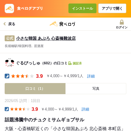
インストール
アプリで開く
戻る
ログイン
小さな韓国 あぷろ 心斎橋難波店
公式
長堀橋駅/韓国料理､ 居酒屋
ぐるびっしゅ
（602）の口コミ
認証済
3.9
￥4,000～￥4,999/1人
詳細
Dinner
口コミ（1）
写真
2026/05 訪問
1回目
3.9
￥4,000～￥4,999/1人
詳細
Dinner
話題沸騰中のチュクミサムギョプサル
大阪・心斎橋駅近くの「小さな韓国あぷろ 北心斎橋 本町店」