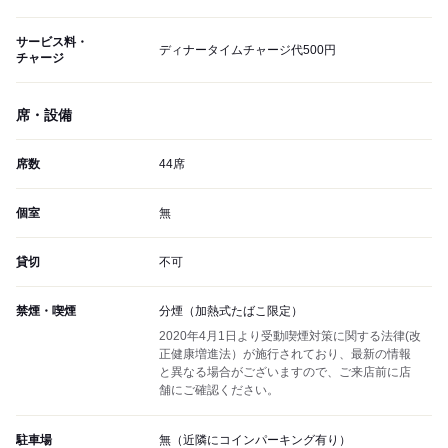
サービス料・
ディナータイムチャージ代500円
チャージ
席・設備
席数
44席
個室
無
貸切
不可
禁煙・喫煙
分煙（加熱式たばこ限定）
2020年4月1日より受動喫煙対策に関する法律(改
正健康増進法）が施行されており、最新の情報
と異なる場合がございますので、ご来店前に店
舗にご確認ください。
駐車場
無（近隣にコインパーキング有り）