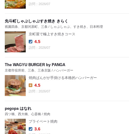
Lunch:
訪問：2026/07
先斗町しゃぶしゃぶすき焼き きらく
祇園四条、京都河原町、三条 / しゃぶしゃぶ、すき焼き、日本料理
京町屋で極上すき焼きコース
4.5
Dinner:
訪問：2026/07
The WAGYU BURGER by PANGA
京都市役所前、三条、三条京阪 / ハンバーガー
焼肉ぱんがが手掛ける本格的ハンバーガー
4.5
Lunch:
訪問：2026/07
pegopa はなれ
四ツ橋、西大橋、心斎橋 / 焼肉
プライベート焼肉
3.6
Dinner: