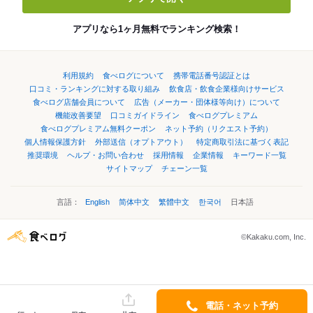
アプリなら1ヶ月無料でランキング検索！
利用規約
食べログについて
携帯電話番号認証とは
口コミ・ランキングに対する取り組み
飲食店・飲食企業様向けサービス
食べログ店舗会員について
広告（メーカー・団体様等向け）について
機能改善要望
口コミガイドライン
食べログプレミアム
食べログプレミアム無料クーポン
ネット予約（リクエスト予約）
個人情報保護方針
外部送信（オプトアウト）
特定商取引法に基づく表記
推奨環境
ヘルプ・お問い合わせ
採用情報
企業情報
キーワード一覧
サイトマップ
チェーン一覧
言語：
English
简体中文
繁體中文
한국어
日本語
©Kakaku.com, Inc.
電話・ネット予約