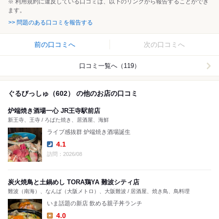
※ 利用規約に違反している口コミは、以下のリンクから報告することができ
ます。
>> 問題のある口コミを報告する
前の口コミへ
次の口コミへ
口コミ一覧へ（119）
ぐるびっしゅ（602） の他のお店の口コミ
炉端焼き酒場一心 JR王寺駅前店
新王寺、王寺 / ろばた焼き、居酒屋、海鮮
ライブ感抜群 炉端焼き酒場誕生
4.1
Dinner:
訪問：2026/08
炭火焼鳥と土鍋めし TORA鶏YA 難波シティ店
難波（南海）、なんば（大阪メトロ）、大阪難波 / 居酒屋、焼き鳥、鳥料理
いま話題の新店 飲める親子丼ランチ
4.0