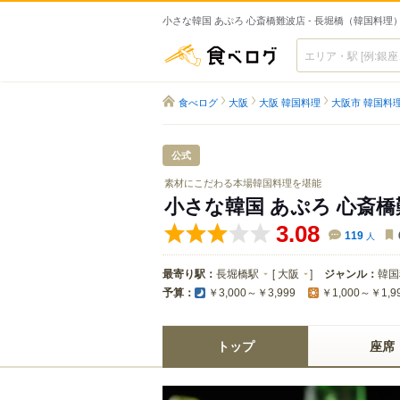
小さな韓国 あぷろ 心斎橋難波店 - 長堀橋（韓国料理
食べログ
食べログ
大阪
大阪 韓国料理
大阪市 韓国料
公式
素材にこだわる本場韓国料理を堪能
小さな韓国 あぷろ 心斎
3.08
119
人
最寄り駅：
長堀橋駅
[
大阪
]
ジャンル：
韓国
予算：
￥3,000～￥3,999
￥1,000～￥1,9
トップ
座席