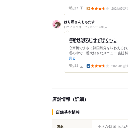
2024/05 訪
？
27
はり屋さんももたす
口コミ 676件
フォロワー 590人
年齢性別気にせず行くべし
心斎橋でまさに韓国気分を味わえるお店
理の中で一番大好きなメニュー 宮廷料
見る
2023/01 訪
？
11
店舗情報（詳細）
店舗基本情報
小さな韓国 あぷ
店名