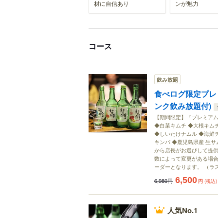
材に自信あり
ンが魅力
コース
飲み放題
食べログ限定プレ
ンク飲み放題付)
【期間限定】『プレミアムコー
◆白菜キムチ ◆大根キム
◆しいたけナムル ◆海鮮チ
キンパ ◆鹿児島県産 生サ
から店長がお選びして提供さ
数によって変更がある場合
ーダーとなります。 （ラ
6,500
6,980円
円
(税込)
人気No.1