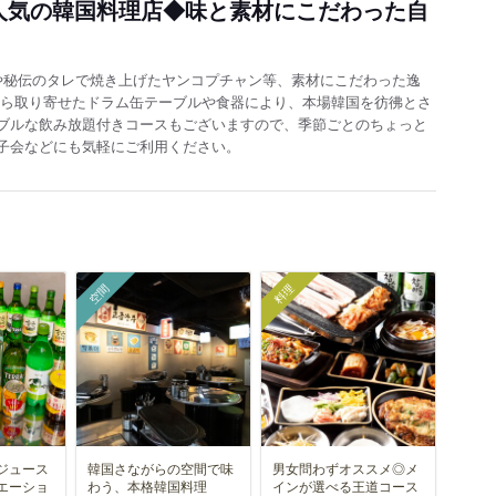
人気の韓国料理店◆味と素材にこだわった自
や秘伝のタレで焼き上げたヤンコプチャン等、素材にこだわった逸
から取り寄せたドラム缶テーブルや食器により、本場韓国を彷彿とさ
ブルな飲み放題付きコースもございますので、季節ごとのちょっと
子会などにも気軽にご利用ください。
空間
料理
ジュース
韓国さながらの空間で味
男女問わずオススメ◎メ
エーショ
わう、本格韓国料理
インが選べる王道コース