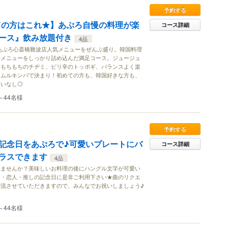
予約する
めての方はこれ★】あぷろ自慢の料理が楽
コース詳細
ース』飲み放題付き
4品
あぷろ心斎橋難波店人気メニューをぜんぶ盛り。韓国料理
番メニューをしっかり詰め込んだ満足コース。ジュージュ
、もちもちのチヂミ、ピリ辛のトッポギ、バランスよく楽
ナムルキンパで決まり！初めての方も、韓国好きな方も、
違いなし◎
～44名様
予約する
記念日をあぷろで♪可愛いプレートにバ
コース詳細
ラスできます
4品
しませんか？美味しいお料理の後にハングル文字が可愛い
達・恋人・推しの記念日に是非ご利用下さい★曲のリクエ
流させていただきますので、みんなでお祝いしましょう♪
～44名様