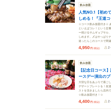
飲み放題
人気NO.1【初
しめる！『王道コ
☆コース飲み放題付き☆ 
といえばコレ！という定
ー焼けるサムギョプサル
しめます。〆はやっぱり
迷ったらこのコースで間
4,950
2
円
(税込)
飲み放題
【記念日コース】
ースデー演出のプ
大切な日をあぷろで過ご
デザートプレートを！友
ストを頂きましたら店内で
☆飲み放題付き！☆
4,400
2
円
(税込)