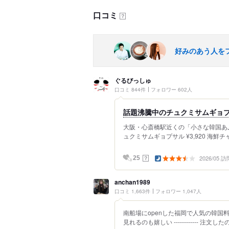
口コミ
？
好みのあう人を
ぐるびっしゅ
口コミ 844件
フォロワー 602人
話題沸騰中のチュクミサムギョ
大阪・心斎橋駅近くの「小さな韓国あぷ
ュクミサムギョプサル ¥3,920 海鮮チャプ
2026/05 訪
？
25
anchan1989
口コミ 1,663件
フォロワー 1,047人
南船場にopenした福岡で人気の韓国料
見れるのも嬉しい ------------ 注文した