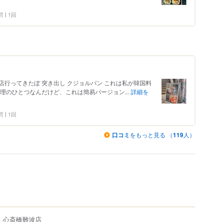
問
1回
行ってきたぽ 突き出し クジョルパン これは私が韓国料
理のひとつなんだけど、これは簡易バージョン...
詳細を
問
1回
口コミ
をもっと見る （
119
人）
ろ 心斎橋難波店