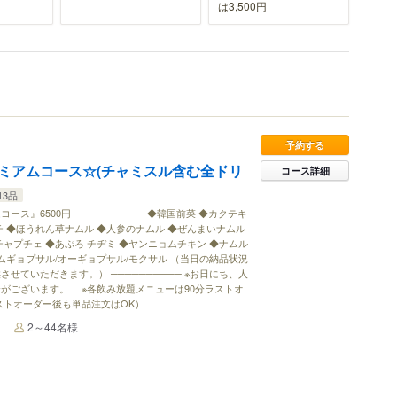
は3,500円
予約する
ミアムコース☆(チャミスル含む全ドリ
コース詳細
13品
ス』6500円 ────────── ◆韓国前菜 ◆カクテキ
チ ◆ほうれん草ナムル ◆人参のナムル ◆ぜんまいナムル
ャプチェ ◆あぷろ チヂミ ◆ヤンニョムチキン ◆ナムル
ムギョプサル/オーギョプサル/モクサル （当日の納品状況
せていただきます。） ────────── ※お日にち、人
がございます。 ※各飲み放題メニューは90分ラストオ
ストオーダー後も単品注文はOK）
2～44名様