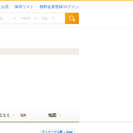
たお店
保存リスト
無料会員登録/ログイン
口コミ
地図
119
ディナーで人数 × 50pt