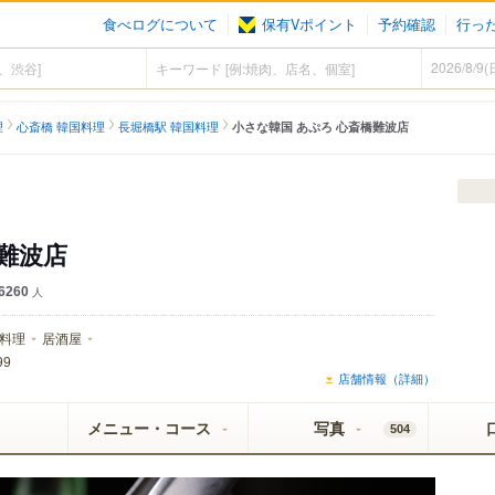
食べログについて
保有Vポイント
予約確認
行っ
）
理
心斎橋 韓国料理
長堀橋駅 韓国料理
小さな韓国 あぷろ 心斎橋難波店
橋難波店
6260
人
料理
居酒屋
99
店舗情報（詳細）
メニュー・コース
写真
504