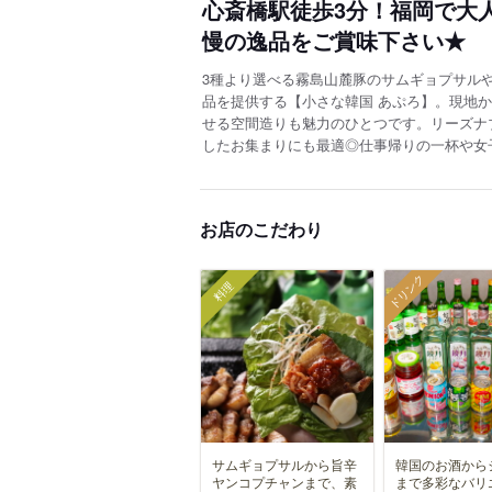
心斎橋駅徒歩3分！福岡で大
慢の逸品をご賞味下さい★
3種より選べる霧島山麓豚のサムギョプサル
品を提供する【小さな韓国 あぷろ】。現地
せる空間造りも魅力のひとつです。リーズナ
したお集まりにも最適◎仕事帰りの一杯や女
お店のこだわり
ドリンク
料理
サムギョプサルから旨辛
韓国のお酒から
ヤンコプチャンまで、素
まで多彩なバリ