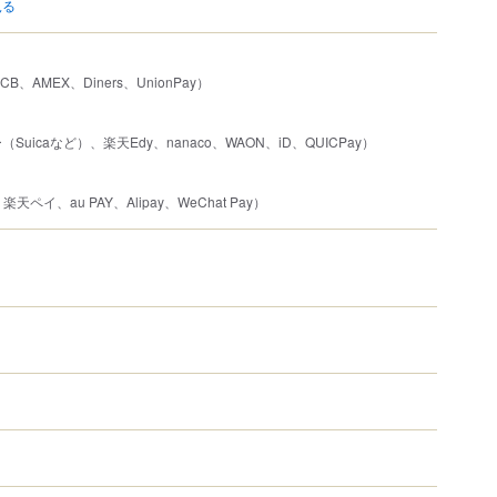
見る
JCB、AMEX、Diners、UnionPay）
uicaなど）、楽天Edy、nanaco、WAON、iD、QUICPay）
楽天ペイ、au PAY、Alipay、WeChat Pay）