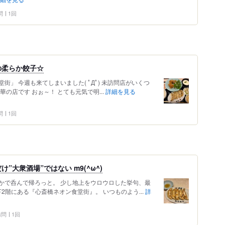
問
1回
の柔らか餃子☆
」 今週も来てしまいました( ﾟДﾟ) 未訪問店がいくつ
の店です おぉ～！ とても元気で明...
詳細を見る
問
1回
大衆酒場”ではない m9(^ω^)
かで呑んで帰ろっと。 少し地上をウロウロした挙句、最
2階にある『心斎橋ネオン食堂街』。 いつものよう...
詳
 訪問
1回