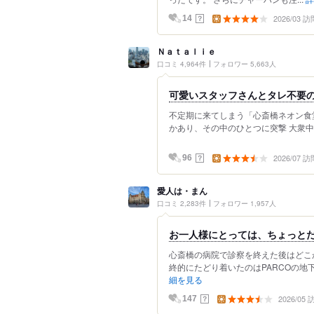
2026/03 訪
？
14
Ｎａｔａｌｉｅ
口コミ 4,964件
フォロワー 5,663人
可愛いスタッフさんとタレ不要
不定期に来てしまう「心斎橋ネオン食堂街
かあり、その中のひとつに突撃 大衆中華
2026/07 訪
？
96
愛人は・まん
口コミ 2,283件
フォロワー 1,957人
お一人様にとっては、ちょっとだけ”
心斎橋の病院で診察を終えた後はどこ
終的にたどり着いたのはPARCOの地下
細を見る
2026/05
？
147