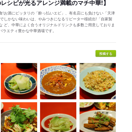
のレシピが光るアレンジ満載のマチ中華!】
食!お酒にピッタリの「酔っ払いエビ」、有名店にも負けない「天津
ここでしかない味わいは、やみつきになるリピーター様続出!「自家製
な ど、中華によく合うオリジナルドリンクも多数ご用意しておりま
バラエティ豊かな中華酒場です。
投稿する