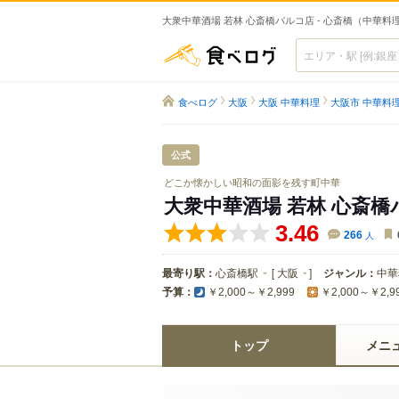
大衆中華酒場 若林 心斎橋パルコ店 - 心斎橋（中華料
食べログ
食べログ
大阪
大阪 中華料理
大阪市 中華料
公式
どこか懐かしい昭和の面影を残す町中華
大衆中華酒場 若林 心斎橋
3.46
266
人
最寄り駅：
心斎橋駅
[
大阪
]
ジャンル：
中華
予算：
￥2,000～￥2,999
￥2,000～￥2,9
トップ
メニ