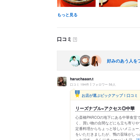
もっと見る
口コミ
？
好みのあう人を
haruchaaan.t
口コミ 194件
フォロワー 56人
お店が選ぶピックアップ！口コミ
リーズナブル×アクセス◎中華
心斎橋PARCOの地下にある中華食堂
く、買い物の合間などにも立ち寄りや
定番料理からちょっと珍しいメニュー
をいただきましたが、鴨の旨味がしっ
ったです。 さらにチャーハンも注...
詳