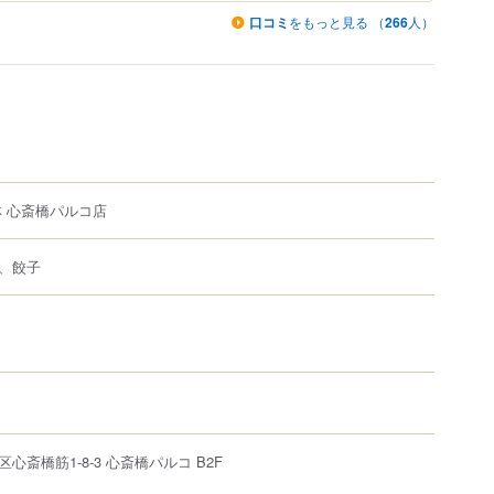
口コミ
をもっと見る （
266
人）
林 心斎橋パルコ店
、餃子
区
心斎橋筋
1-8-3
心斎橋パルコ B2F