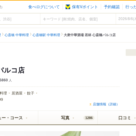
食べログについて
保有Vポイント
予約確認
行っ
理）
理
心斎橋 中華料理
心斎橋駅 中華料理
大衆中華酒場 若林 心斎橋パルコ店
パルコ店
6860
人
料理
居酒屋
餃子
99
店舗情報（詳細）
ュー・コース
写真
口コミ
1286