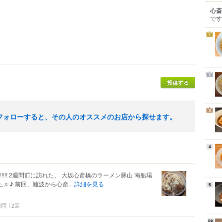
心斎
です
1
2
投稿する
3
フォローすると、その人のオススメのお店から探せます。
4
!!!!! 2週間前に訪れた、 大坂心斎橋のラーメン豚山 南船場
♬♪ 前回、難波から心斎...
詳細を見る
5
 訪問
2回