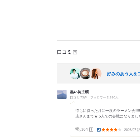
口コミ
？
好みのあう人を
黒い坊主頭
口コミ 73件
フォロワー 2,980人
待ちに待った月に一度のラーメン会!!!!!
店さんまで★ 5人での参戦になりました
2026/07
？
364