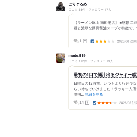
ごりぐるめ
口コミ 88件
フォロワー 17人
【ラーメン豚山 南船場店】 ■感想 
麺と濃厚な豚骨醤油スープが特徴で、食
2026/06 訪問
？
1
mode.919
口コミ 112件
フォロワー 19人
最初の1口で脳汁出るジャキー感
日曜日の12時前、いつもより行列少
らい待ちでいけました！ラッキー入店
説明...
詳細を見る
2026/05 訪
？
14