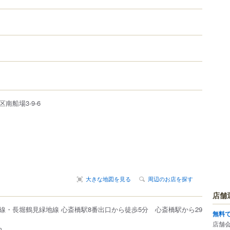
区
南船場
3-9-6
大きな地図を見る
周辺のお店を探す
店舗
線・長堀鶴見緑地線 心斎橋駅8番出口から徒歩5分 心斎橋駅から29
無料
店舗
m