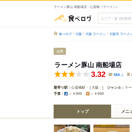
ラーメン豚山 南船場店 - 心斎橋（ラーメン）
食べログ
食べログ
大阪
大阪 ラーメン
大阪市 ラーメ
公式
ラーメン豚山 南船場店
3.32
565
人
最寄り駅：
心斎橋駅
[
大阪
]
ジャンル：
ラー
予算：
～￥999
～￥999
トップ
メニ