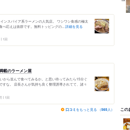
二郎インスパイア系ラーメンの人気店。 ワシワシ食感の極太
べ応えは抜群です。無料トッピングの...
詳細を見る
1回
満載のラーメン屋
ないから並んで食べてみるか。と思い待ってみたら15分ぐ
ですな。 店長さんが気持ち良く整理誘導されてて、諸々
問
1回
この
口コミ
をもっと見る （
565
人）