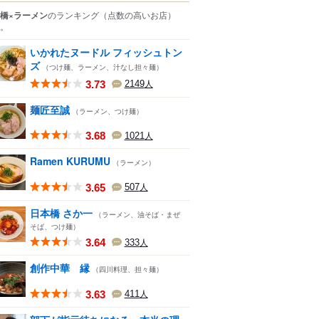
橋×ラーメン
のランキング
（点数の高いお店）
。
いかれたヌードル フィッシュトン
ズ
（つけ麺、ラーメン、汁なし担々麺）
3.73
2149
人
麺匠至誠
（ラーメン、つけ麺）
3.68
1021
人
Ramen KURUMU
（ラーメン）
3.65
507
人
日本橋 さか一
（ラーメン、油そば・まぜ
そば、つけ麺）
3.64
333
人
創作中華 縁
（四川料理、担々麺）
3.63
411
人