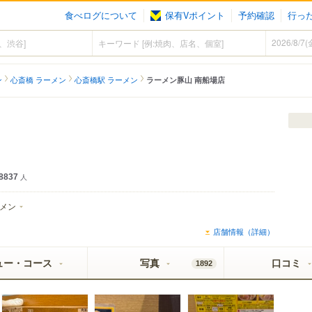
食べログについて
保有Vポイント
予約確認
行っ
ン
心斎橋 ラーメン
心斎橋駅 ラーメン
ラーメン豚山 南船場店
8837
人
メン
店舗情報（詳細）
ュー・コース
写真
口コミ
1892