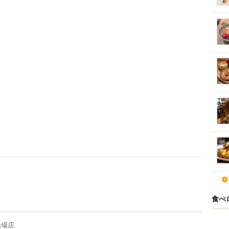
食べ
船場店