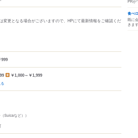
PRが
食べ
既に
は変更となる場合がございますので、HPにて最新情報をご確認くだ
きま
999
99
￥1,000～￥1,999
見る
Suicaなど））
可