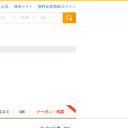
たお店
保存リスト
無料会員登録/ログイン
口コミ
クーポン・地図
125
ディナーで人数 × 50pt