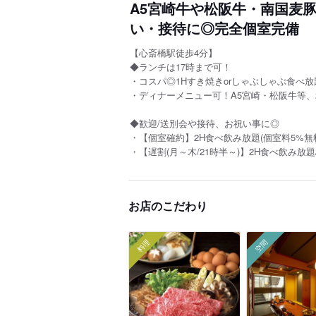
A5宮崎牛や松阪牛・南国麦豚
い・接待に◎完全個室完備
【心斎橋駅徒歩4分】
◆ランチは17時まで可！
・コスパ◎1Hすき焼きorしゃぶしゃぶ食べ放題 
・ディナーメニュー可！A5宮崎・松阪牛等、2H
◆歓迎/送別会や接待、お祝い事に◎
・【個室確約】2H食べ飲み放題(個室料5%無料)/黒
・【遅割(月～木/21時半～)】2H食べ飲み放題/
お店のこだわり
料理
空間