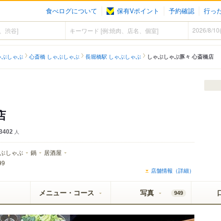
食べログについて
保有Vポイント
予約確認
行っ
ゃぶしゃぶ
心斎橋 しゃぶしゃぶ
長堀橋駅 しゃぶしゃぶ
しゃぶしゃぶ豚々 心斎橋店
店
3402
人
ぶしゃぶ
鍋
居酒屋
99
店舗情報（詳細）
メニュー・コース
写真
949