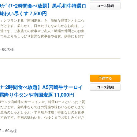
ﾁ/ﾃﾞｨﾅｰ2時間食べ放題】黒毛和牛特選ロ
コース詳細
わい尽くす 7,500円
牛』とブランド豚『南国麦豚』を、新鮮な野菜とともに心
ただけます。柔らかく、口当たりもなめらかなお肉は、し
最適です。ご家族での食事やご友人・職場の仲間とのお集
いつもよりちょっぴり贅沢な食事会や会食、接待にもおす
～60名様
予約する
ﾞｨﾅｰ2時間食べ放題】A5宮崎牛サーロイ
コース詳細
降り牛タンや南国麦豚 11,000円
5ランク宮崎牛のサーロインや、特選ロースといった上質
ただけます。宮崎牛ならではの質感や味わいを心ゆくまで
に至高のしゃぶしゃぶ・すき焼き体験！特別な日のお食事
すすめです。至福の味わいを、心ゆくまでお楽しみくださ
2～60名様