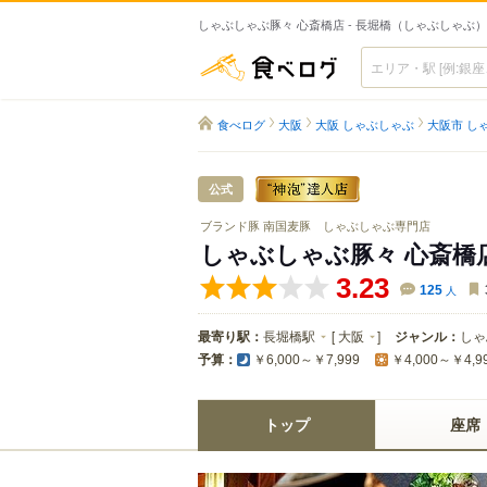
しゃぶしゃぶ豚々 心斎橋店 - 長堀橋（しゃぶしゃぶ）
食べログ
食べログ
大阪
大阪 しゃぶしゃぶ
大阪市 し
公式
ブランド豚 南国麦豚 しゃぶしゃぶ専門店
しゃぶしゃぶ豚々 心斎橋
3.23
125
人
最寄り駅：
長堀橋駅
[
大阪
]
ジャンル：
しゃ
予算：
￥6,000～￥7,999
￥4,000～￥4,9
トップ
座席