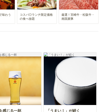
で味わう
コスパ◎ランチ限定価格
厳選！宮崎牛・松阪牛・
の食べ放題
南国麦豚
を感じる一杯
「うまい！」が続く