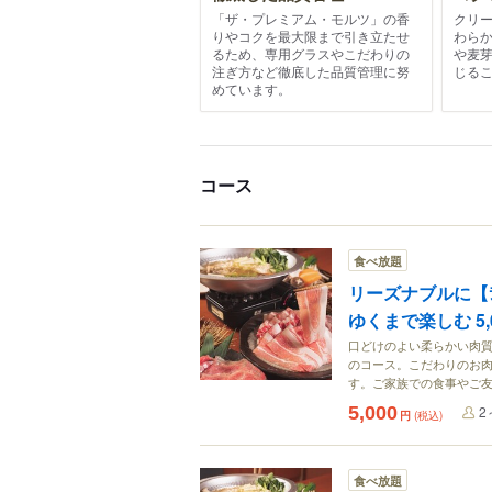
「ザ・プレミアム・モルツ」の香
クリ
りやコクを最大限まで引き立たせ
わら
るため、専用グラスやこだわりの
や麦
注ぎ方など徹底した品質管理に努
じる
めています。
コース
食べ放題
リーズナブルに【ﾗ
ゆくまで楽しむ 5,
口どけのよい柔らかい肉
のコース。こだわりのお
す。ご家族での食事やご
5,000
2
円
(税込)
食べ放題