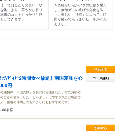
ーミーで口当たりの良い、や
きめ細かい泡がフタの役割を果た
かな泡により、華やかな香り
し、炭酸ガスの逃げや劣化を防
芽本来のコクをしっかりと感
止。美しい「神泡」によって、時
ことができます。
間が経ってもうまいビールが味わ
えます。
予約する
ﾝﾁ/ﾃﾞｨﾅｰ2時間食べ放題】南国麦豚を心
コース詳細
000円
質の銘柄豚「南国麦豚」を贅沢に堪能されたい方にお勧め
肉の旨みを引き出した、しゃぶしゃぶやすき焼きは絶品で
友人・職場の仲間とのお集まりにもおすすめです。
～60名様
予約する