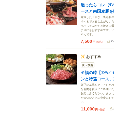
迷ったらコレ【ﾗﾝ
ースと南国麦豚を味
厳選した上質な『黒毛和
ゆくまでお召し上がりい
ゃぶしゃぶやすき焼きに
まりにもおすすめです。
すめです。
7,500
2
円
(税込)
おすすめ
食べ放題
至福の時【ﾗﾝﾁ/ﾃ
ンと特選ロース、霜
厳正な基準をクリアしたA
なお肉を贅沢にご堪能い
お楽しみください。まさ
や大切な方との会食にお
い。
11,000
円
(税込)