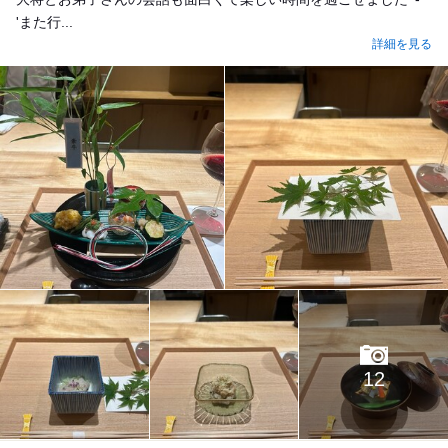
'‎‎また行...
詳細を見る
12