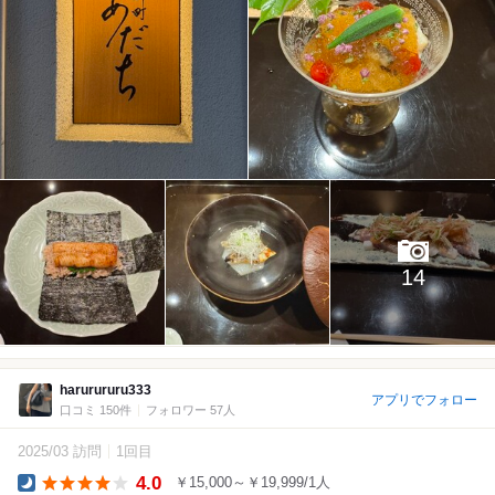
14
harurururu333
アプリでフォロー
口コミ 150件
フォロワー 57人
2025/03 訪問
1回目
4.0
￥15,000～￥19,999/1人