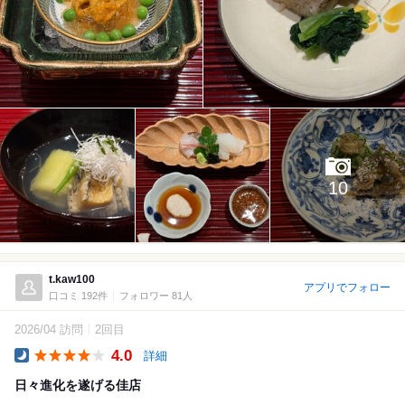
10
t.kaw100
アプリでフォロー
口コミ 192件
フォロワー 81人
2026/04 訪問
2回目
4.0
詳細
Dinner
日々進化を遂げる佳店