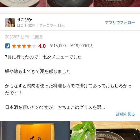
りこぴか
アプリでフォロー
口コミ 32件
フォロワー 11人
2025/07 訪問
1回目
4.0
￥15,000～￥19,999/1人
Dinner
7月に行ったので、七夕メニューでした
鰻や鱧も出てきて夏を感じました
かもなすと鴨肉を使った料理もカモで掛けてあっておもしろかっ
たです！
日本酒を頂いたのですが、おちょこのグラスを選...
詳細を見る