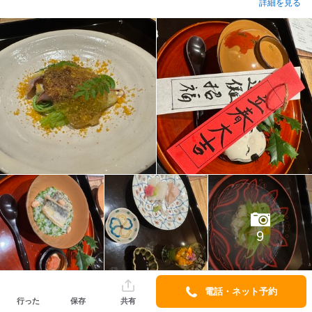
詳細を見る
9
電話・ネット予約
行った
保存
共有
晴耕雨読な日々