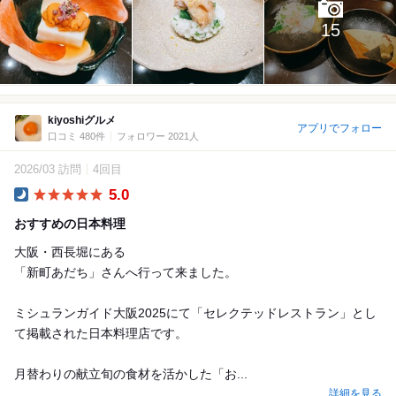
15
kiyoshiグルメ
アプリでフォロー
口コミ 480件
フォロワー 2021人
2026/03 訪問
4回目
5.0
Dinner
おすすめの日本料理
大阪・西長堀にある
「新町あだち」さんへ行って来ました。
ミシュランガイド大阪2025にて「セレクテッドレストラン」とし
て掲載された日本料理店です。
月替わりの献立旬の食材を活かした「お...
詳細を見る