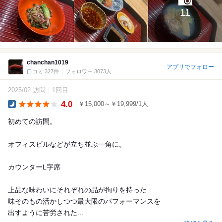
11
chanchan1019
アプリでフォロー
口コミ 327件
フォロワー 3073人
2025/02 訪問
1回目
4.0
￥15,000～￥19,999/1人
Dinner
初めての訪問。
オフィスビルなどが立ち並ぶ一角に。
カウンターL字席
上品な味わいにそれぞれの品が拘りを持った
味そのもの活かしつつ最大限のパフォーマンスを
出すように苦労された...