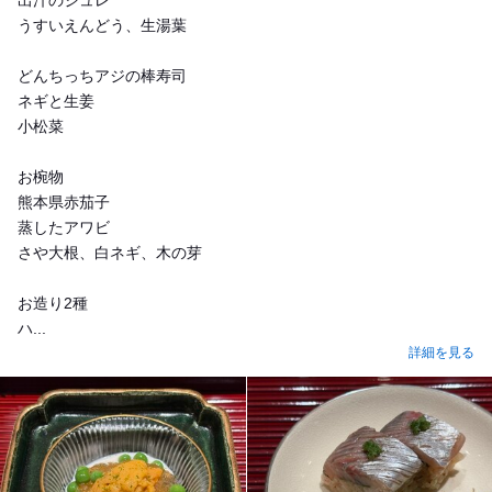
出汁のジュレ
うすいえんどう、生湯葉
どんちっちアジの棒寿司
ネギと生姜
小松菜
お椀物
熊本県赤茄子
蒸したアワビ
さや大根、白ネギ、木の芽
お造り2種
ハ...
詳細を見る