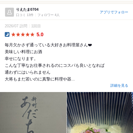
りえたま0704
アプリでフォロー
口コミ 13件
フォロワー 4人
2026/07 訪問
1回目
5.0
Dinner
毎月欠かさず通っている大好きお料理屋さん❤️
美味しい料理にお酒
幸せになります。
こんな丁寧なお仕事されるのにコスパも良いとなれば
通わずにはいられません
大将もまだ若いのに真摯に料理や器...
詳細を見る