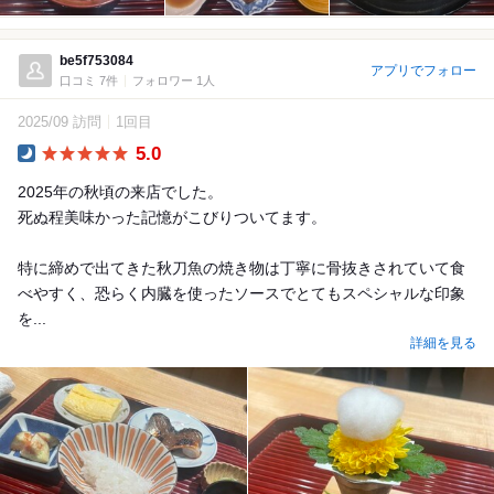
be5f753084
アプリでフォロー
口コミ 7件
フォロワー 1人
2025/09 訪問
1回目
5.0
Dinner
2025年の秋頃の来店でした。
死ぬ程美味かった記憶がこびりついてます。
特に締めで出てきた秋刀魚の焼き物は丁寧に骨抜きされていて食
べやすく、恐らく内臓を使ったソースでとてもスペシャルな印象
を...
詳細を見る