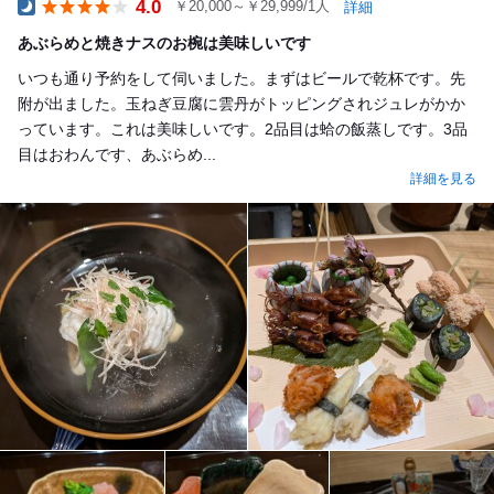
4.0
￥20,000～￥29,999/1人
詳細
Dinner
あぶらめと焼きナスのお椀は美味しいです
いつも通り予約をして伺いました。まずはビールで乾杯です。先
附が出ました。玉ねぎ豆腐に雲丹がトッピングされジュレがかか
っています。これは美味しいです。2品目は蛤の飯蒸しです。3品
目はおわんです、あぶらめ...
詳細を見る