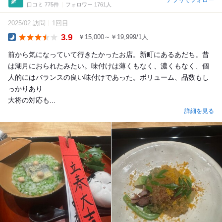
アプリでフォロー
口コミ 775件
フォロワー 1761人
2025/02 訪問
1回目
3.9
￥15,000～￥19,999/1人
Dinner
前から気になっていて行きたかったお店。新町にあるあだち。昔
は湖月におられたみたい。味付けは薄くもなく、濃くもなく、個
人的にはバランスの良い味付けであった。ボリューム、品数もし
っかりあり
大将の対応も...
詳細を見る