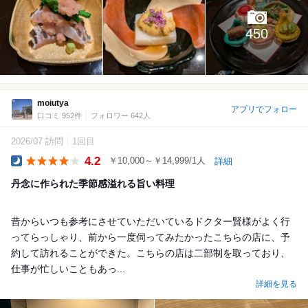
450
moiutya
アプリでフォロー
口コミ 952件
フォロワー 642人
2026/07 訪問
1回目
4.2
￥10,000～￥14,999/1人
詳細
Dinner
丹念に作られた季節感溢れる旨い料理
昔からいつも参考にさせていただいているドクター賢様がよく行
ってらっしゃり、前から一度伺ってみたかったこちらの店に、予
約して訪れることができた。こちらの店は二部制を取っており、
仕事が忙しいこともあっ...
詳細を見る