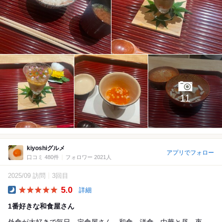
11
kiyoshiグルメ
アプリでフォロー
口コミ 480件
フォロワー 2021人
2025/09 訪問
3回目
5.0
詳細
Dinner
1番好きな和食屋さん