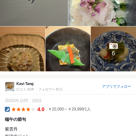
6
Kavi Tang
アプリでフォロー
口コミ 91件
フォロワー 87人
2026/05 訪問
1回目
4.0
￥20,000～￥29,999/1人
Dinner
端午の節句
紫雲丹