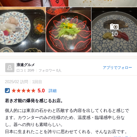
10
浪速グルメ
アプリでフォロー
口コミ 20件
フォロワー 0人
2025/02 訪問
1回目
5.0
詳細
Dinner
若き才能の爆発を感じるお店。
個人的には東京の石かわと匹敵する内容を出してくれると感じで
ます。カウンターのみの仕様のため、温度感・臨場感申し分な
し。器への拘りも素晴らしい。
日本に生まれたことを誇りに思わせてくれる、そんなお店です。