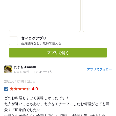
食べログアプリ
会員登録なし。無料で使える
アプリで開く
たまもりkawaii
アプリでフォロー
口コミ 61件
フォロワー 6人
2026/07 訪問
1回目
4.9
Dinner
どのお料理もすごく美味しかったです！
七夕が近いこともあり、七夕をモチーフにしたお料理がとても可
愛くて印象的でした✨
大将とお弟子さんの会話も面白くて楽しい時間を過ごせました‎' ‐