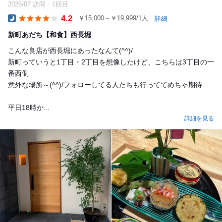
2026/07 訪問
1回目
4.2
￥15,000～￥19,999/1人
詳細
Dinner
新町あだち【和食】西長堀
こんな良店が西長堀にあったなんて(^^)/
新町っていうと1丁目・2丁目を想像したけど、こちらは3丁目の一
番西側
意外な場所～(^^)/フォローしてる人たちも行っててめちゃ期待
平日18時か...
詳細を見る