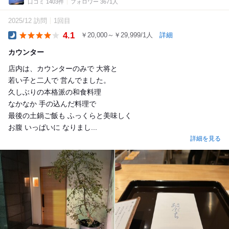
口コミ 1403件
フォロワー 3671人
2025/12 訪問
1回目
4.1
￥20,000～￥29,999/1人
詳細
Dinner
カウンター
店内は、カウンターのみで 大将と
若い子と二人で 営んでました。
久しぶりの本格派の和食料理
なかなか 手の込んだ料理で
最後の土鍋ご飯も ふっくらと美味しく
お腹 いっぱいに なりまし...
詳細を見る