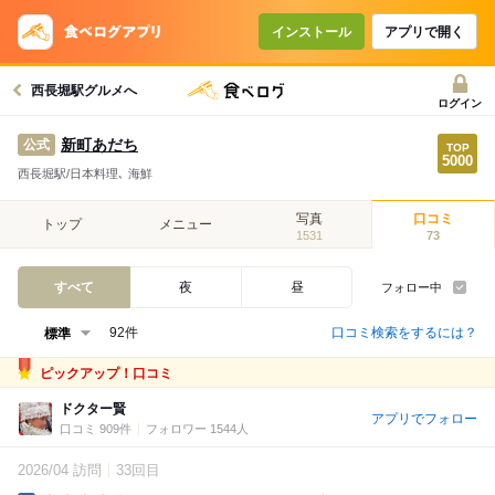
インストール
アプリで開く
西長堀駅グルメへ
ログイン
新町あだち
公式
西長堀駅/日本料理､ 海鮮
写真
口コミ
トップ
メニュー
1531
73
すべて
夜
昼
フォロー中
口コミ検索をするには？
92件
ピックアップ！口コミ
ドクター賢
アプリでフォロー
口コミ 909件
フォロワー 1544人
2026/04 訪問
33回目