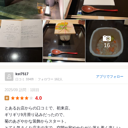
16
kst7517
アプリでフォロー
口コミ 334件
フォロワー 162人
2025/09 訪問
1回目
4.0
Lunch
とあるお店からの口コミで、初来店。
ギリギリ9月滑り込みだったので、
菊のあざやかな装飾からスタート。
とても気さくな店主の方で、空間が和やかながら落ち着く楽しい