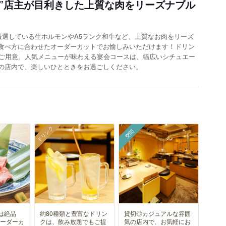
く”店主が目利きした上質な肉をリーズナブル
厳選している生ホルモンやA5ランク和牛など、上質なお肉をリーズ
食べ方に合わせたオーダーカットでお愉しみいただけます！ドリン
もご用意。人気メニューが味わえる宴会コースは、幅広いシチュエー
の店内で、楽しいひとときをお過ごしください。
ドリンク
空間
は絶品
約80種類と豊富なドリン
貸切◎カジュアルな雰囲
オーダーカ
クは、飲み放題でもご提
気の店内で、お気軽にお