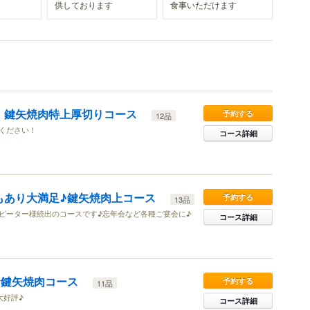
供しております
食事いただけます
！鍵矢焼肉特上厚切りコース
予約する
12品
ください！
コース詳細
もあり大満足♪鍵矢焼肉上コース
予約する
13品
ピーター様続出のコースです♪忘年会など各種ご宴会に♪
コース詳細
☆鍵矢焼肉コース
予約する
11品
大好評♪
コース詳細