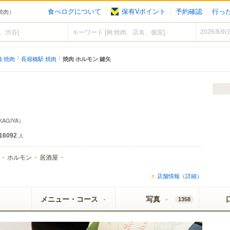
食べログについて
保有Vポイント
予約確認
行っ
（焼肉）
 焼肉
長堀橋駅 焼肉
焼肉 ホルモン 鍵矢
 KAGIYA）
16092
人
ホルモン
居酒屋
店舗情報（詳細）
メニュー・コース
写真
1358