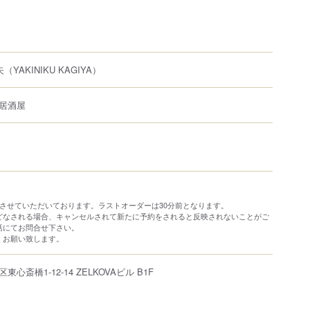
矢
（YAKINIKU KAGIYA）
居酒屋
とさせていただいております。ラストオーダーは30分前となります。
どなされる場合、キャンセルされて新たに予約をされると反映されないことがご
話にてお問合せ下さい。
くお願い致します。
区
東心斎橋
1-12-14
ZELKOVAビル B1F