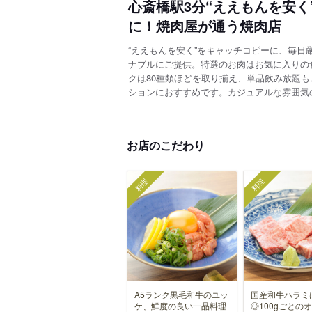
心斎橋駅3分“ええもんを安
に！焼肉屋が通う焼肉店
“ええもんを安く”をキャッチコピーに、毎日
ナブルにご提供。特選のお肉はお気に入りの
クは80種類ほどを取り揃え、単品飲み放題
ションにおすすめです。カジュアルな雰囲気
お店のこだわり
料理
料理
A5ランク黒毛和牛のユッ
国産和牛ハラミ
ケ、鮮度の良い一品料理
◎100gごとの