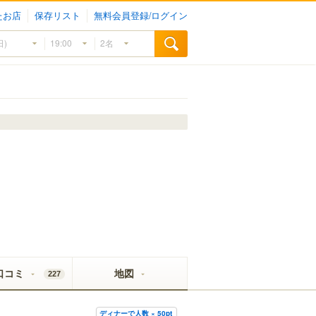
たお店
保存リスト
無料会員登録/ログイン
口コミ
地図
227
ディナーで人数 × 50pt