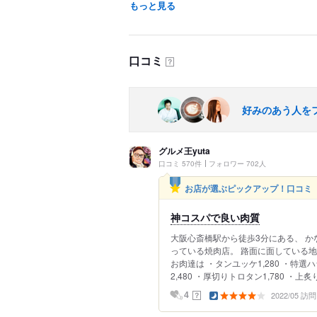
もっと見る
口コミ
？
好みのあう人を
グルメ王yuta
口コミ 570件
フォロワー 702人
お店が選ぶピックアップ！口コミ
神コスパで良い肉質
大阪心斎橋駅から徒歩3分にある、 
っている焼肉店。 路面に面している地
お肉達は ・タンユッケ1,280 ・特選ハ
2,480 ・厚切りトロタン1,780 ・上炙
2022/05 訪問
？
4