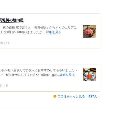
い長堀橋の焼肉屋
央区 東心斎橋 駅で言うと「長堀橋駅」からすぐのエリアに
火曜日22:00頃いきましたが ...
詳細を見る
 訪問
1回
焼肉とホルモン屋さんです友人におすすめしてもらいました〜
ぜひ参考にしてください→@nsn_gur...
詳細を見る
問
1回
口コミ
をもっと見る （
227
人）