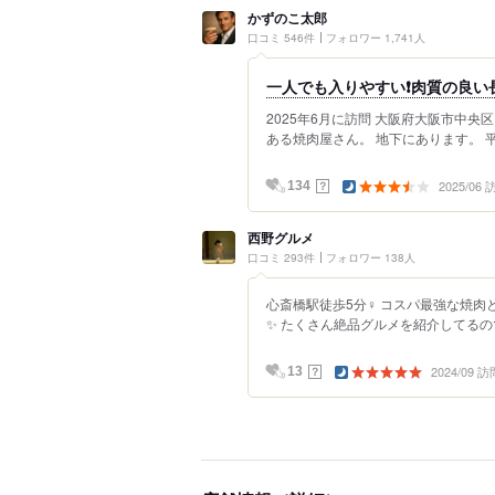
かずのこ太郎
口コミ 546件
フォロワー 1,741人
一人でも入りやすい❗️肉質の良
2025年6月に訪問 大阪府大阪市中
ある焼肉屋さん。 地下にあります。 平日
2025/06
？
134
西野グルメ
口コミ 293件
フォロワー 138人
心斎橋駅徒歩5分‍♀️ コスパ最強な
✨ たくさん絶品グルメを紹介してるので、
2024/09 訪
？
13