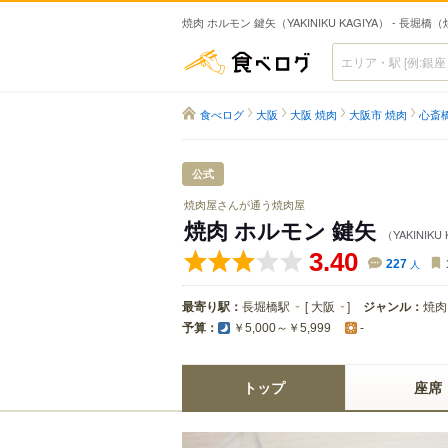
焼肉 ホルモン 鍵矢（YAKINIKU KAGIYA） - 長堀橋
食べログ
食べログ
大阪
大阪 焼肉
大阪市 焼肉
心斎橋
公式
焼肉屋さんが通う焼肉屋
焼肉 ホルモン 鍵矢
（YAKINIKU
3.40
227
人
最寄り駅：
長堀橋駅
[
大阪
]
ジャンル：
焼肉
予算：
￥5,000～￥5,999
-
トップ
座席