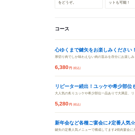
をどうぞ。
ットも可能！
コース
心ゆくまで鍵矢をお楽しみください
厚切り肉でしか味わえない肉の旨みを存分にお楽しみ
6,380
円
(税込)
リピーター続出！ユッケや希少部位
大人気の炙りユッケや希少部位一品ありで大満足、リ
5,280
円
(税込)
新年会など各種ご宴会に♪定番人気
鍵矢の定番人気メニューで構成してます♪焼肉宴会に