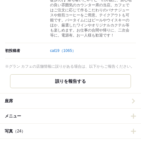
徒歩5分】落ち着いたネイビーの外観に、居心地
の良い雰囲気のカウンター席の当店。カフェで
はご注文に応じて作るこだわりのバナナジュー
スや焙煎コーヒーをご用意。テイクアウトも可
能です。バータイムにはビールやウイスキーの
ほか、厳選したワインやオリジナルカクテル等
も楽しめます。お仕事の合間や帰りに、二次会
等に。電源有。お一人様も歓迎です！
初投稿者
cat19
（1065）
※グラン カフェの店舗情報に誤りがある場合は、以下からご報告ください。
誤りを報告する
座席
メニュー
写真
（24）