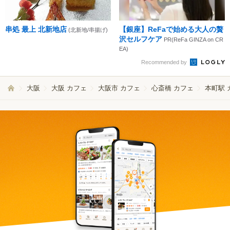
串処 最上 北新地店
【銀座】ReFaで始める大人の贅
(北新地/串揚げ)
沢セルフケア
PR(ReFa GINZA on CR
EA)
Recommended by
大阪
大阪 カフェ
大阪市 カフェ
心斎橋 カフェ
本町駅 