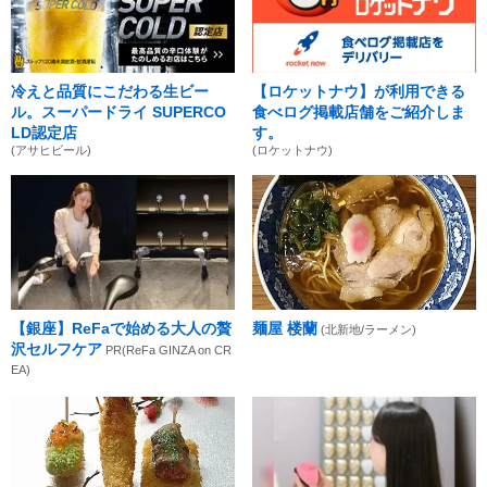
冷えと品質にこだわる生ビー
【ロケットナウ】が利用できる
ル。スーパードライ SUPERCO
食べログ掲載店舗をご紹介しま
LD認定店
す。
(アサヒビール)
(ロケットナウ)
【銀座】ReFaで始める大人の贅
麺屋 楼蘭
(北新地/ラーメン)
沢セルフケア
PR(ReFa GINZA on CR
EA)