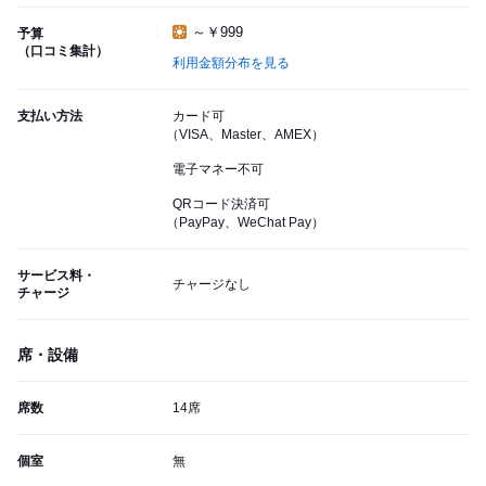
～￥999
予算
（口コミ集計）
利用金額分布を見る
支払い方法
カード可
（VISA、Master、AMEX）
電子マネー不可
QRコード決済可
（PayPay、WeChat Pay）
サービス料・
チャージなし
チャージ
席・設備
席数
14席
個室
無