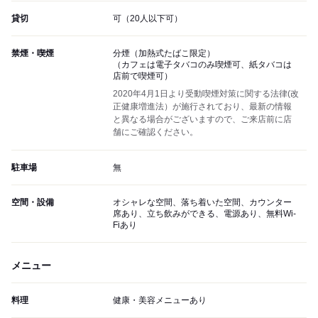
貸切
可（20人以下可）
禁煙・喫煙
分煙（加熱式たばこ限定）
（カフェは電子タバコのみ喫煙可、紙タバコは
店前で喫煙可）
2020年4月1日より受動喫煙対策に関する法律(改
正健康増進法）が施行されており、最新の情報
と異なる場合がございますので、ご来店前に店
舗にご確認ください。
駐車場
無
空間・設備
オシャレな空間、落ち着いた空間、カウンター
席あり、立ち飲みができる、電源あり、無料Wi-
Fiあり
メニュー
料理
健康・美容メニューあり