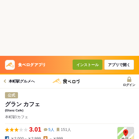
インストール
アプリで開く
本町駅グルメへ
ログイン
公式
グラン カフェ
(Glanz Cafe)
本町駅/カフェ
3.01
5
人
151
人
￥2,000～￥2,999
～￥999