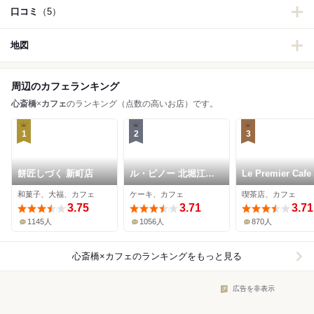
口コミ
（5）
地図
周辺のカフェランキング
心斎橋
×
カフェ
のランキング（点数の高いお店）です。
1
2
3
餅匠しづく 新町店
ル・ピノー 北堀江本
Le Premier Caf
店
橋本店
和菓子、大福、カフェ
ケーキ、カフェ
喫茶店、カフェ
3.75
3.71
3.71
1145人
1056人
870人
心斎橋×カフェ
のランキングをもっと見る
広告を非表示