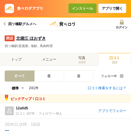
インストール
アプリで開く
四ツ橋駅グルメへ
ログイン
北堀江 ほおずき
四ツ橋駅/居酒屋､ 海鮮､ 馬肉料理
写真
口コミ
トップ
メニュー
2009
223
すべて
夜
昼
フォロー中
口コミ検索をするには？
241件
ピックアップ！口コミ
12a0d5
アプリでフォロー
口コミ 157件
フォロワー 46人
2024/11 訪問
1回目