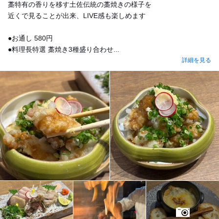
藁特有の香りを移す土佐伝統の藁焼きの様子を
近くで見ることが出来、LIVE感も楽しめます
●お通し 580円
●料理長特選 藁焼き3種盛り合わせ...
詳細を見る