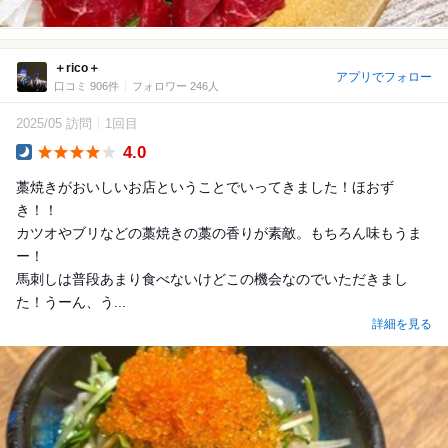
＋rico＋
アプリでフォロー
口コミ 906件
フォロワー 246人
2025/05 訪問
1回目
4.0
Dinner
藁焼きがおいしいお店ということでいってきました！ほおず
き！！
カツオやブリなどの藁焼きの藁の香りが素敵。もちろん味もうま
ー！
馬刺しは普段あまり食べないけどこの機会なのでいただきまし
た！うーん、う...
詳細を見る