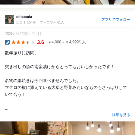
debutada
アプリでフォロー
口コミ 154件
フォロワー 61人
2025/08 訪問
2回目
3.6
￥4,000～￥4,999/1人
Dinner
数年振りに訪問。
突き出しの魚の南蛮漬けからとってもおいしかったです！
名物の藁焼きは今回食べませんでした。
マグロの横に添えている大葉と野菜みたいなものもさっぱりして
いて合う！
...
詳細を見る