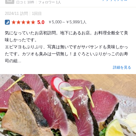
口コミ 10件
フォロワー 1人
2024/11 訪問
1回目
5.0
￥5,000～￥5,999/1人
Dinner
気になっていたお店初訪問。地下にあるお店。お料理全般全て美
味しかったです。
エビマヨもぷりぷり、写真は無いですがサバサンドも美味しかっ
たです。カツオも臭みは一切無し！まぐろといぶりがっこのお寿
司の組...
詳細を見る