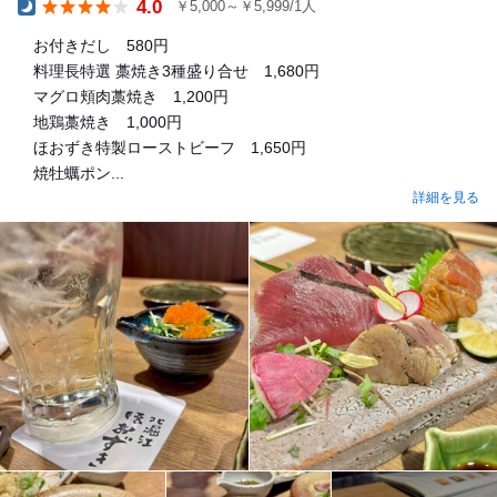
4.0
￥5,000～￥5,999/1人
Dinner
お付きだし 580円
料理長特選 藁焼き3種盛り合せ 1,680円
マグロ頬肉藁焼き 1,200円
地鶏藁焼き 1,000円
ほおずき特製ローストビーフ 1,650円
焼牡蠣ポン...
詳細を見る