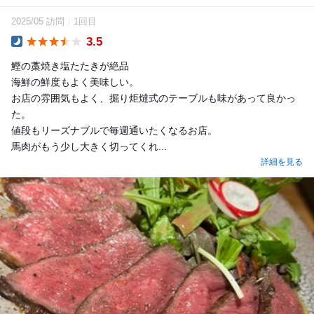
2025/05 訪問
1回目
3.5
Dinner
鰹の藁焼き塩たたきが絶品
海鮮の鮮度もよく美味しい。
お店の雰囲気もよく、掘り炬燵式のテーブルも味があって良かっ
た。
値段もリーズナブルで毎週通いたくなるお店。
馬肉がもう少し大きく切ってくれ...
詳細を見る