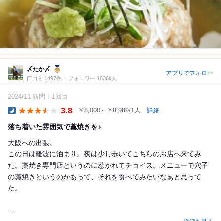
〆たか〆
アプリでフォロー
口コミ 1497件
フォロワー 16360人
2024/11 訪問
1回目
3.8
￥8,000～￥9,999/1人
詳細
Dinner
落ち着いた雰囲気で藁焼きを♪
大阪への出張。
この日は難波に泊まり。夜は少し歩いてこちらのお店へ来てみ
た。藁焼き専門店というのに惹かれてチョイス。メニューで穴子
の藁焼きというのがあって、それを食べてみたいなぁと思って
た。
...