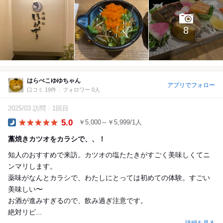
8
はらぺこゆゆちゃん
アプリでフォロー
口コミ 19件
フォロワー 0人
2025/03 訪問
1回目
5.0
￥5,000～￥5,999/1人
Dinner
藁焼きカツオをカラシで、、！
知人のおすすめで来訪。カツオの塩たたきがすごく美味しくてニ
ンマリします。
薬味がなんとカラシで、わたしにとっては初めての体験。すごい
美味しい〜
お酒が進みすぎるので、飲み過ぎ注意です。
絶対リピ...