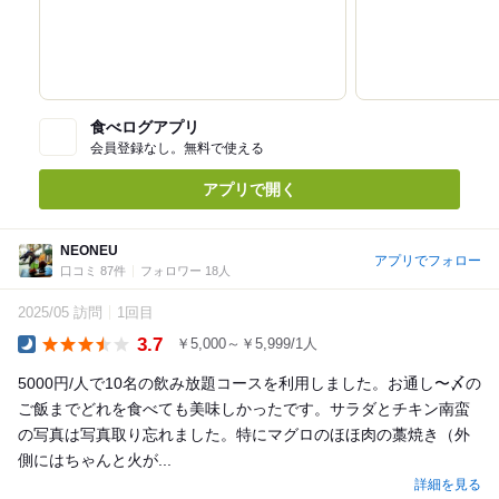
食べログアプリ
会員登録なし。無料で使える
アプリで開く
NEONEU
アプリでフォロー
口コミ 87件
フォロワー 18人
2025/05 訪問
1回目
3.7
￥5,000～￥5,999/1人
Dinner
5000円/人で10名の飲み放題コースを利用しました。お通し〜〆の
ご飯までどれを食べても美味しかったです。サラダとチキン南蛮
の写真は写真取り忘れました。特にマグロのほほ肉の藁焼き（外
側にはちゃんと火が...
詳細を見る