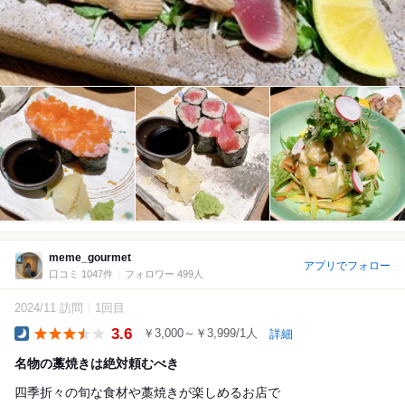
meme_gourmet
アプリでフォロー
口コミ 1047件
フォロワー 499人
2024/11 訪問
1回目
3.6
￥3,000～￥3,999/1人
詳細
Dinner
名物の藁焼きは絶対頼むべき
四季折々の旬な食材や藁焼きが楽しめるお店で