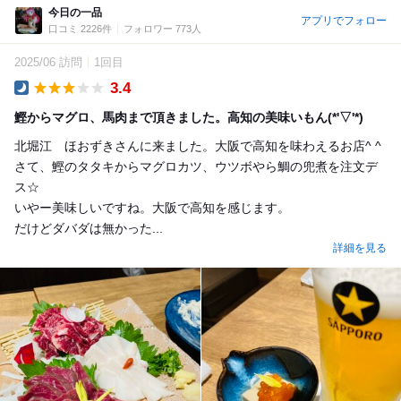
今日の一品
アプリでフォロー
口コミ 2226件
フォロワー 773人
2025/06 訪問
1回目
3.4
Dinner
鰹からマグロ、馬肉まで頂きました。高知の美味いもん(*'▽'*)
北堀江 ほおずきさんに来ました。大阪で高知を味わえるお店^ ^
さて、鰹のタタキからマグロカツ、ウツボやら鯛の兜煮を注文デ
ス☆
いやー美味しいですね。大阪で高知を感じます。
だけどダバダは無かった...
詳細を見る