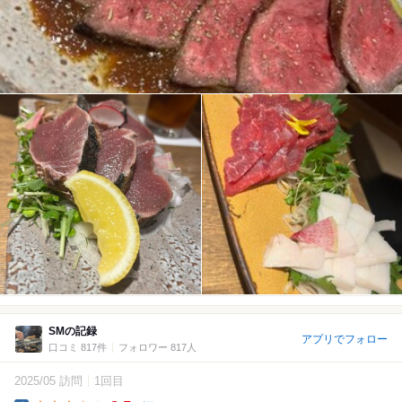
SMの記録
アプリでフォロー
口コミ 817件
フォロワー 817人
2025/05 訪問
1回目