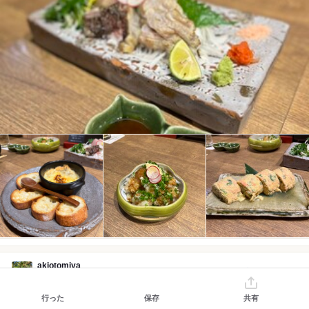
akiotomiya
アプリでフォロー
口コミ 457件
フォロワー 235人
行った
保存
共有
2024/10 訪問
1回目