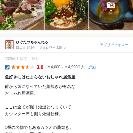
6
ひぐたつちゃんねる
アプリでフォロー
口コミ 843件
フォロワー 3284人
2025/01 訪問
1回目
3.8
￥4,000～￥4,999/1人
詳細
Dinner
魚好きにはたまらないおしゃれ居酒屋
前から気になっていた藁焼きが有名な
おしゃれ居酒屋。
ここは全てが掘り炬燵となっていて
カウンター席も掘り炬燵仕様。
1番の名物でもあるカツオの藁焼き。