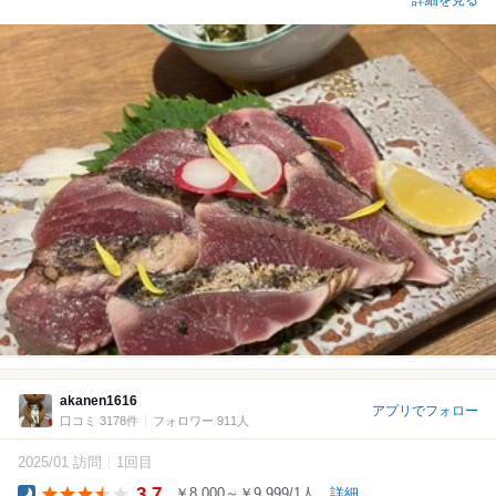
詳細を見る
akanen1616
アプリでフォロー
口コミ 3178件
フォロワー 911人
2025/01 訪問
1回目
3.7
￥8,000～￥9,999/1人
詳細