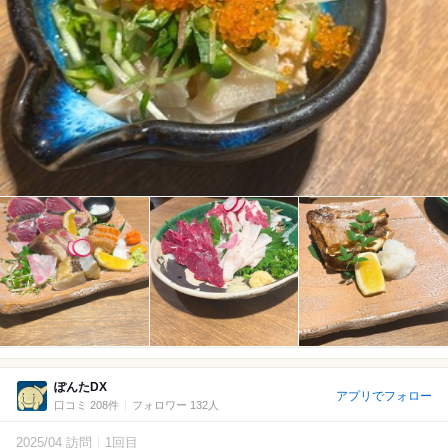
ぽんたDX
アプリでフォロー
口コミ 208件
フォロワー 132人
2025/04 訪問
1回目