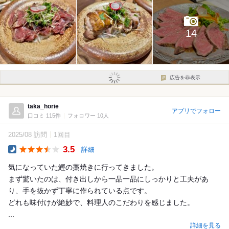
14
広告を非表示
taka_horie
アプリでフォロー
口コミ 115件
フォロワー 10人
2025/08 訪問
1回目
3.5
詳細
Dinner
気になっていた鰹の藁焼きに行ってきました。
まず驚いたのは、付き出しから一品一品にしっかりと工夫があ
り、手を抜かず丁寧に作られている点です。
どれも味付けが絶妙で、料理人のこだわりを感じました。
...
詳細を見る