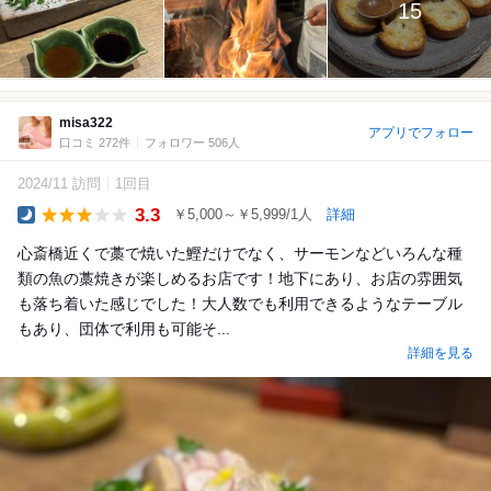
15
misa322
アプリでフォロー
口コミ 272件
フォロワー 506人
2024/11 訪問
1回目
3.3
￥5,000～￥5,999/1人
詳細
Dinner
心斎橋近くで藁で焼いた鰹だけでなく、サーモンなどいろんな種
類の魚の藁焼きが楽しめるお店です！地下にあり、お店の雰囲気
も落ち着いた感じでした！大人数でも利用できるようなテーブル
もあり、団体で利用も可能そ...
詳細を見る