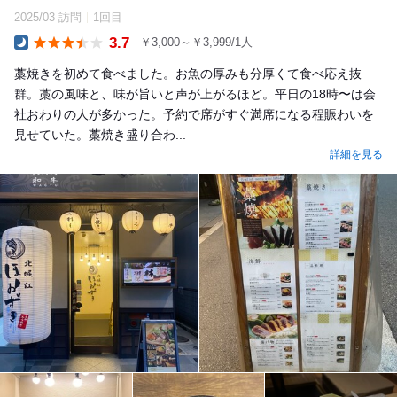
2025/03 訪問
1回目
3.7
￥3,000～￥3,999/1人
Dinner
藁焼きを初めて食べました。お魚の厚みも分厚くて食べ応え抜
群。藁の風味と、味が旨いと声が上がるほど。平日の18時〜は会
社おわりの人が多かった。予約で席がすぐ満席になる程賑わいを
見せていた。藁焼き盛り合わ...
詳細を見る