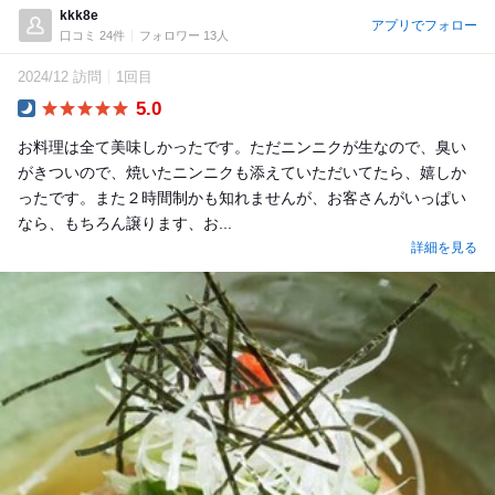
kkk8e
アプリでフォロー
口コミ 24件
フォロワー 13人
2024/12 訪問
1回目
5.0
Dinner
お料理は全て美味しかったです。ただニンニクが生なので、臭い
がきついので、焼いたニンニクも添えていただいてたら、嬉しか
ったです。また２時間制かも知れませんが、お客さんがいっぱい
なら、もちろん譲ります、お...
詳細を見る