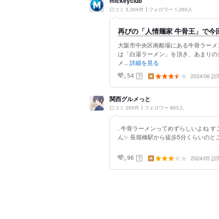
mickeyclub
口コミ 3,304件
フォロワー 1,260人
再びの「人情麺家 牛骨王」で今
大阪市中央区南船場にある牛骨ラーメ
は「白湯ラーメン」を頂き、あまりの
メ...
詳細を見る
2024/06 訪
？
54
関西グルメっと
口コミ 265件
フォロワー 863人
. 牛骨ラーメンってめずらしいよね 
ん✨ 長堀橋駅から徒歩5分くらいのとこ
2024/05 訪
？
96