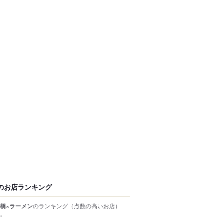
のお店ランキング
橋×ラーメン
のランキング
（点数の高いお店）
。