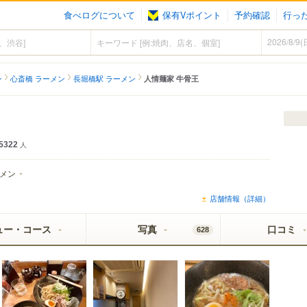
食べログについて
保有Vポイント
予約確認
行っ
ン
心斎橋 ラーメン
長堀橋駅 ラーメン
人情麺家 牛骨王
5322
人
メン
店舗情報（詳細）
ュー・コース
写真
口コミ
628