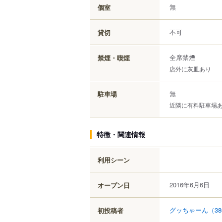
無
個室
不可
貸切
全席禁煙
禁煙・喫煙
店外に灰皿あり
無
駐車場
近隣に有料駐車場
特徴・関連情報
利用シーン
2016年6月6日
オープン日
グッちゃーん
（38
初投稿者