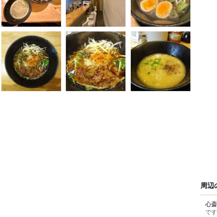
周辺
心斎
です