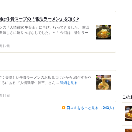
回は牛骨スープの「醤油ラーメン」を頂く♪
ンの「人情麺家 牛骨王」に再び、行ってきました。 前回
美味しさに唸りっぱなしでした。＾＾ 今回は「醤油ラー
問
2回
すごく美味しい牛骨ラーメンのお店見つけたから 紹介するや
ろにある 『人情麺家牛骨王』さん ...
詳細を見る
問
1回
この
口コミ
をもっと見る （
243
人）