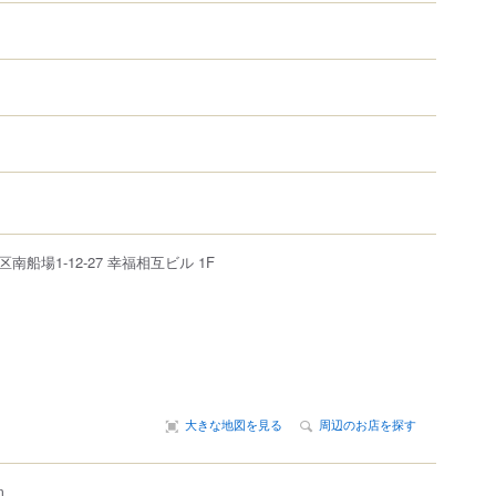
区
南船場
1-12-27
幸福相互ビル 1F
大きな地図を見る
周辺のお店を探す
m