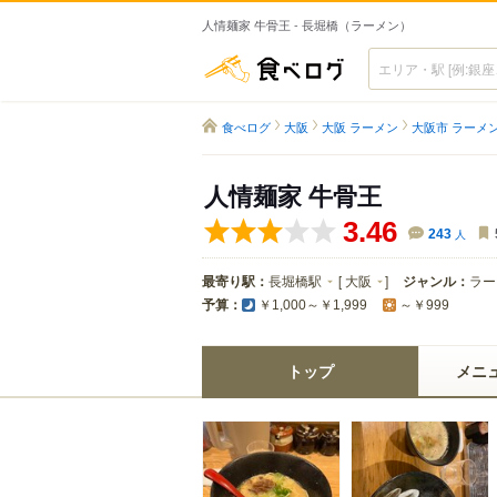
人情麺家 牛骨王 - 長堀橋（ラーメン）
食べログ
食べログ
大阪
大阪 ラーメン
大阪市 ラーメ
人情麺家 牛骨王
3.46
243
人
最寄り駅：
長堀橋駅
[
大阪
]
ジャンル：
ラー
予算：
￥1,000～￥1,999
～￥999
トップ
メニ