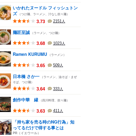
いかれたヌードル フィッシュトン
ズ
（つけ麺、ラーメン、汁なし担々麺）
3.73
2151
人
麺匠至誠
（ラーメン、つけ麺）
3.68
1023
人
Ramen KURUMU
（ラーメン）
3.65
509
人
日本橋 さか一
（ラーメン、油そば・まぜ
そば、つけ麺）
3.64
333
人
創作中華 縁
（四川料理、担々麺）
3.63
411
人
「持ち家を売る時のNG行為」知
ってるだけで得する事とは
PR（イエウール）