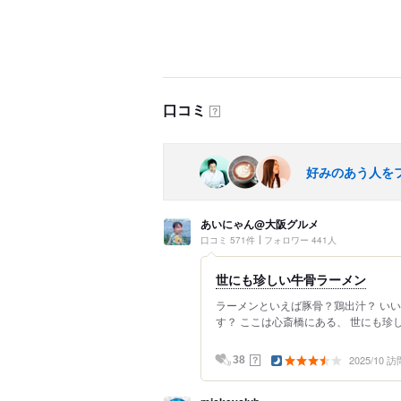
口コミ
？
好みのあう人を
あいにゃん@大阪グルメ
口コミ 571件
フォロワー 441人
世にも珍しい牛骨ラーメン
ラーメンといえば豚骨？鶏出汁？ い
す？ ここは心斎橋にある、 世にも珍し
2025/10 訪
？
38