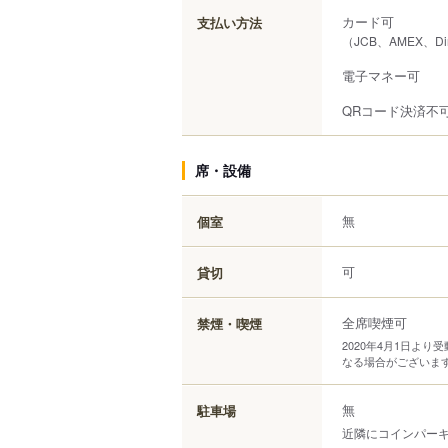
カード可
支払い方法
（JCB、AMEX、Di
電子マネー可
QRコード決済不
席・設備
無
個室
可
貸切
全席喫煙可
禁煙・喫煙
2020年4月1日よ
なる場合がございま
無
駐車場
近隣にコインパー