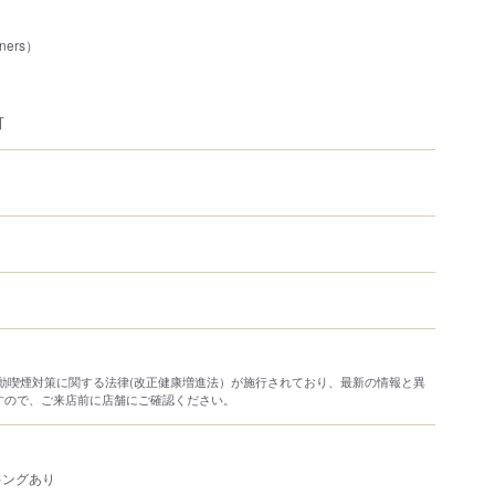
ners）
可
り受動喫煙対策に関する法律(改正健康増進法）が施行されており、最新の情報と異
すので、ご来店前に店舗にご確認ください。
キングあり