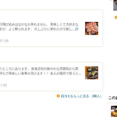
日飛び込みはなかなか来れません。 美味しくて大好きな
が、よく断られます。 久しぶりに来れたので嬉し...
詳
問
1回
たところにあります。 飲食店街の賑やかな雰囲気から変
ちで美味しい食事が頂けます！！ 友人が接待で使うと...
1回
口コミ
をもっと見る （
30
人）
この