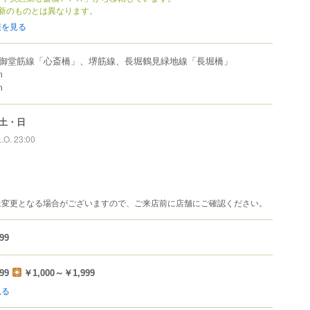
新のものとは異なります。
報を見る
御堂筋線「心斎橋」、堺筋線、長堀鶴見緑地線「長堀橋」
m
m
土・日
L.O. 23:00
は変更となる場合がございますので、ご来店前に店舗にご確認ください。
99
99
￥1,000～￥1,999
見る