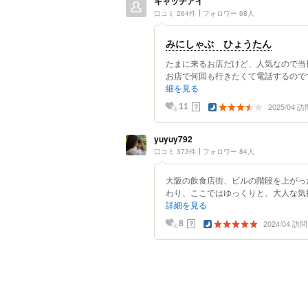
キャッチアイ
口コミ 264件
フォロワー 68人
みにしゃぶ ひょうたん
たまに来るお店だけど、人気なので当
お店で何回も行きたくて電話するのです
細を見る
2025/04 訪
？
11
yuyuy792
口コミ 373件
フォロワー 84人
大阪の飲食店街、ビルの階段を上がっ
わり、ここではゆっくりと、大人な気持
詳細を見る
2024/04 訪問
？
8