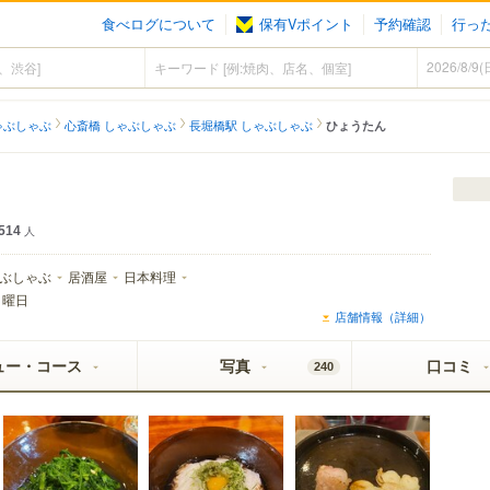
食べログについて
保有Vポイント
予約確認
行っ
ゃぶしゃぶ
心斎橋 しゃぶしゃぶ
長堀橋駅 しゃぶしゃぶ
ひょうたん
514
人
ぶしゃぶ
居酒屋
日本料理
月曜日
店舗情報（詳細）
ュー・コース
写真
口コミ
240