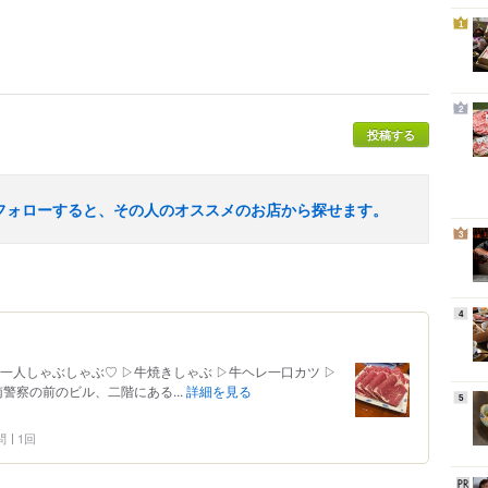
1
2
投稿する
フォローすると、その人のオススメのお店から探せます。
3
4
一人しゃぶしゃぶ♡ ▷牛焼きしゃぶ ▷牛ヘレ一口カツ ▷
警察の前のビル、二階にある...
詳細を見る
5
問
1回