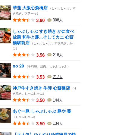
華蓮 大阪心斎橋店
（しゃぶしゃぶ、す
き焼き、ステーキ）
3.60
398
人
しゃぶしゃぶ すき焼き かに食べ
放題 和牛と豚...そしてカニ 心斎
橋駅前店
（しゃぶしゃぶ、すき焼き、か
に）
3.56
218
人
no 29
（牛料理、焼肉、しゃぶしゃぶ）
3.53
217
人
神戸牛すき焼き 牛陣 心斎橋店
（す
き焼き、しゃぶしゃぶ）
3.50
144
人
あぐー豚 しゃぶしゃぶ 豚や 葵
（しゃぶしゃぶ）
3.50
134
人
【大人気】ひんやり冷感寝具で快