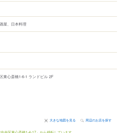
酒屋、日本料理
区
東心斎橋
1-6-1
ランドビル 2F
大きな地図を見る
周辺のお店を探す
中央区東心斎橋1-4-17」から移転しています。