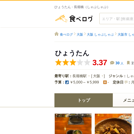
ひょうたん - 長堀橋（しゃぶしゃぶ）
食べログ
食べログ
大阪
大阪 しゃぶしゃぶ
大阪市 し
ひょうたん
3.37
30
人
1
最寄り駅：
長堀橋駅
[
大阪
]
ジャンル：
しゃ
予算：
定休日
：
￥5,000～￥5,999
-
トップ
メニ