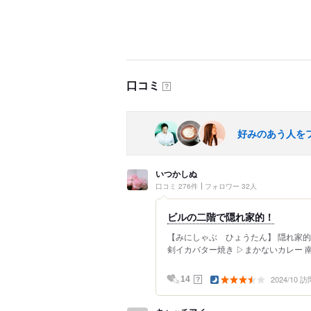
口コミ
？
好みのあう人を
いつかしぬ
口コミ 276件
フォロワー 32人
ビルの二階で隠れ家的！
【みにしゃぶ ひょうたん】 隠れ家的
剣イカバター焼き ▷まかないカレー 南
2024/10 訪
？
14