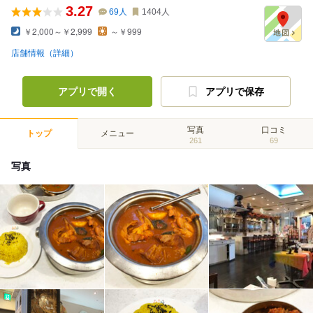
3.27
69
人
1404
人
￥2,000～￥2,999
～￥999
店舗情報（詳細）
アプリで開く
アプリで保存
写真
口コミ
トップ
メニュー
261
69
写真