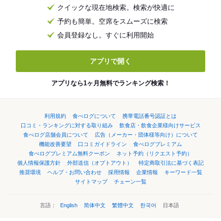
クイックな現在地検索。検索が快適に
予約も簡単。空席をスムーズに検索
会員登録なし。すぐに利用開始
アプリで開く
アプリなら1ヶ月無料でランキング検索！
利用規約
食べログについて
携帯電話番号認証とは
口コミ・ランキングに対する取り組み
飲食店・飲食企業様向けサービス
食べログ店舗会員について
広告（メーカー・団体様等向け）について
機能改善要望
口コミガイドライン
食べログプレミアム
食べログプレミアム無料クーポン
ネット予約（リクエスト予約）
個人情報保護方針
外部送信（オプトアウト）
特定商取引法に基づく表記
推奨環境
ヘルプ・お問い合わせ
採用情報
企業情報
キーワード一覧
サイトマップ
チェーン一覧
言語：
English
简体中文
繁體中文
한국어
日本語