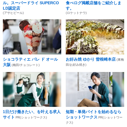
ル。スーパードライ SUPERCO
食べログ掲載店舗をご紹介しま
LD認定店
す。
(アサヒビール)
(ロケットナウ)
ショコラティエ パレ ド オール
お好み焼 ゆかり 曽根崎本店
(東梅
大阪
田/お好み焼き)
(梅田/チョコレート)
1日だけ働きたい、を叶える求人
短期・単発バイトを始めるなら
サイト
ショットワークス
PR(ショットワークス)
PR(ショットワー
クス)