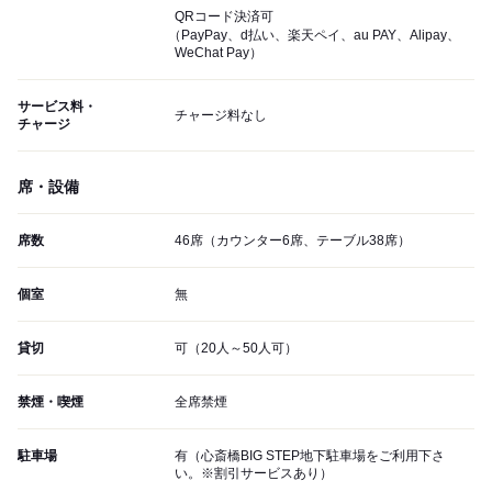
QRコード決済可
（PayPay、d払い、楽天ペイ、au PAY、Alipay、
WeChat Pay）
サービス料・
チャージ料なし
チャージ
席・設備
席数
46席（カウンター6席、テーブル38席）
個室
無
貸切
可（20人～50人可）
禁煙・喫煙
全席禁煙
駐車場
有（心斎橋BIG STEP地下駐車場をご利用下さ
い。※割引サービスあり）