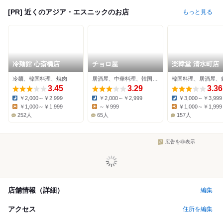
[PR] 近くのアジア・エスニックのお店
もっと見る
冷麺館 心斎橋店
チョロ屋
楽韓堂 清水町店
冷麺、韓国料理、焼肉
居酒屋、中華料理、韓国料理
韓国料理、居酒屋、
3.45
3.29
3.36
￥2,000～￥2,999
￥2,000～￥2,999
￥3,000～￥3,999
Dinner:
Dinner:
Dinner:
￥1,000～￥1,999
～￥999
￥1,000～￥1,999
Lunch:
Lunch:
Lunch:
252人
65人
157人
広告を非表示
店舗情報（詳細）
編集
アクセス
住所を編集