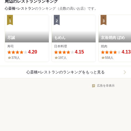
周辺のレストランランキング
心斎橋
×
レストラン
のランキング（点数の高いお店）です。
1
2
3
尽誠
もめん
京洛焼肉 ぽめ
寿司
日本料理
焼肉
4.20
4.15
4.13
378人
197人
558人
心斎橋×レストラン
のランキングをもっと見る
広告を非表示