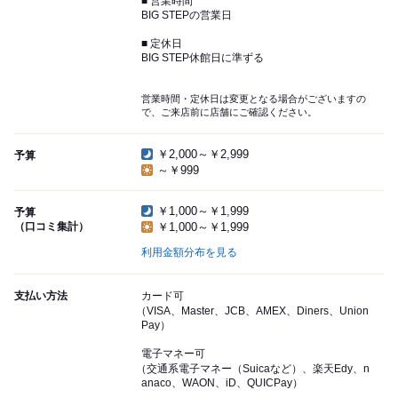
■ 営業時間
BIG STEPの営業日
■ 定休日
BIG STEP休館日に準ずる
営業時間・定休日は変更となる場合がございますの
で、ご来店前に店舗にご確認ください。
￥2,000～￥2,999
予算
～￥999
￥1,000～￥1,999
予算
（口コミ集計）
￥1,000～￥1,999
利用金額分布を見る
支払い方法
カード可
（VISA、Master、JCB、AMEX、Diners、Union
Pay）
電子マネー可
（交通系電子マネー（Suicaなど）、楽天Edy、n
anaco、WAON、iD、QUICPay）