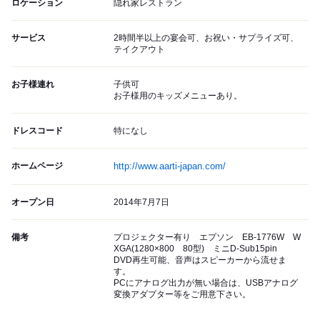
ロケーション
隠れ家レストラン
サービス
2時間半以上の宴会可、お祝い・サプライズ可、
テイクアウト
お子様連れ
子供可
お子様用のキッズメニューあり。
ドレスコード
特になし
ホームページ
http://www.aarti-japan.com/
オープン日
2014年7月7日
備考
プロジェクター有り エプソン EB-1776W W
XGA(1280×800 80型) ミニD-Sub15pin
DVD再生可能、音声はスピーカーから流せま
す。
PCにアナログ出力が無い場合は、USBアナログ
変換アダプター等をご用意下さい。