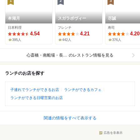
1
2
3
本湖月
スガラボヴィー
尽誠
日本料理
フレンチ
寿司
4.54
4.21
4.20
395人
442人
376人
心斎橋・南船場・長堀橋
のレストラン情報を見る
ランチのお店を探す
子連れでランチができるお店
ランチができるカフェ
ランチができる日曜営業のお店
関連の情報をすべて表示する
広告を非表示