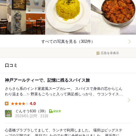
すべての写真を見る（302件）
広告を非表示
口コミ
神戸アールティーで、記憶に残るスパイス旅
さらさら系のインド家庭風スープカレー。 スパイスで身体の芯からじん
わり温まる…✨ 野菜もごろっと入って満足感しっかり、 ウコンライスと
の相性も抜群でした。 そして、...
4.0
Lunch:
ぐんそう630
（39）
2026/01 訪問
21回
心斎橋ブラブラしてまして、ランチで利用しました。 場所はビッグステ
ップの三階です。 平日でしたのでお席に余裕がありました。 最近気にな