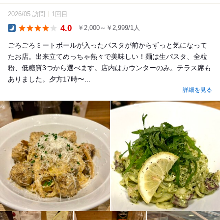
2026/05 訪問
1回目
4.0
￥2,000～￥2,999/1人
Dinner
ごろごろミートボールが入ったパスタが前からずっと気になって
たお店。出来立てめっちゃ熱々で美味しい！麺は生パスタ、全粒
粉、低糖質3つから選べます。店内はカウンターのみ。テラス席も
ありました。夕方17時〜...
詳細を見る