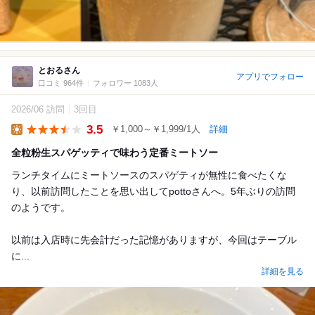
とおるさん
アプリでフォロー
口コミ 964件
フォロワー 1083人
2026/06 訪問
3回目
3.5
￥1,000～￥1,999/1人
詳細
Lunch
全粒粉生スパゲッティで味わう定番ミートソー
ランチタイムにミートソースのスパゲティが無性に食べたくな
り、以前訪問したことを思い出してpottoさんへ。5年ぶりの訪問
のようです。
以前は入店時に先会計だった記憶がありますが、今回はテーブル
に...
詳細を見る