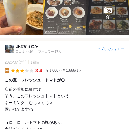
9
GROW'ｓゆか
アプリでフォロー
口コミ 441件
フォロワー 37人
2026/07 訪問
1回目
3.4
￥1,000～￥1,999/1人
Lunch
この夏 フレッシュ トマトが◎
店前の看板に釘付け
そう、このフレッシュトマトという
ネーミング むちゃくちゃ
惹かれてますね！
ゴロゴロしたトマトの塊があり、