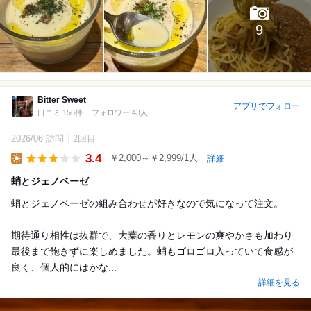
9
Bitter Sweet
アプリでフォロー
口コミ 156件
フォロワー 43人
2026/06 訪問
2回目
3.4
￥2,000～￥2,999/1人
詳細
Lunch
蛸とジェノベーゼ
蛸とジェノベーゼの組み合わせが好きなので気になって注文。
期待通り相性は抜群で、大葉の香りとレモンの爽やかさも加わり
最後まで飽きずに楽しめました。蛸もゴロゴロ入っていて食感が
良く、個人的にはかな...
詳細を見る