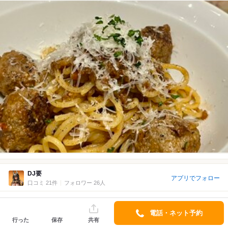
DJ要
アプリでフォロー
口コミ 21件
フォロワー 26人
2026/05 訪問
1回目
電話・ネット予約
4.0
￥1,000～￥1,999/1人
行った
保存
共有
Lunch