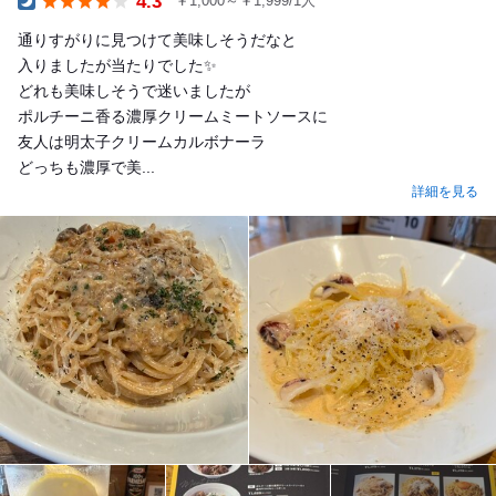
4.3
￥1,000～￥1,999/1人
Dinner
通りすがりに見つけて美味しそうだなと
入りましたが当たりでした✨
どれも美味しそうで迷いましたが
ポルチーニ香る濃厚クリームミートソースに
友人は明太子クリームカルボナーラ
どっちも濃厚で美...
詳細を見る