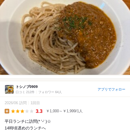
トシノブ0909
アプリでフォロー
口コミ 212件
フォロワー 64人
2026/06 訪問
1回目
3.3
￥1,000～￥1,999/1人
Lunch
平日ランチに訪問(* 'ᵕ' )☆
14時頃遅めのランチへ