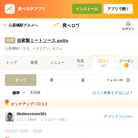
インストール
アプリで開く
心斎橋駅グルメへ
ログイン
自家製ミートソース potto
公式
心斎橋駅/パスタ､ イタリアン､ カフェ
写真
口コミ
クーポン
トップ
座席
メニュー
1389
513
1
すべて
夜
昼
フォロー中
口コミ検索をするには？
570件
ピックアップ！口コミ
lifetimevision381
アプリでフォロー
口コミ 586件
フォロワー 358人
2025/07 訪問
3回目