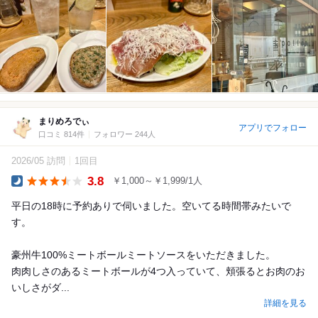
まりめろでぃ
アプリでフォロー
口コミ 814件
フォロワー 244人
2026/05 訪問
1回目
3.8
￥1,000～￥1,999/1人
Dinner
平日の18時に予約ありで伺いました。空いてる時間帯みたいで
す。
豪州牛100%ミートボールミートソースをいただきました。
肉肉しさのあるミートボールが4つ入っていて、頬張るとお肉のお
いしさがダ...
詳細を見る