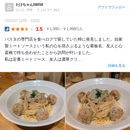
たけちゃん58056
アプリでフォロー
口コミ 75件
フォロワー 16人
2026/07 訪問
1回目
3.5
￥1,000～￥1,999/1人
Dinner
パスタの専門店を食べログで探していた時に発見しました。自家
製ミートソースという私の心を揺さぶるような看板名、友人と心
斎橋で待ち合わせたことから訪問が叶いました。
私は定番ミートソース、友人は濃厚クリ...
詳細を見る