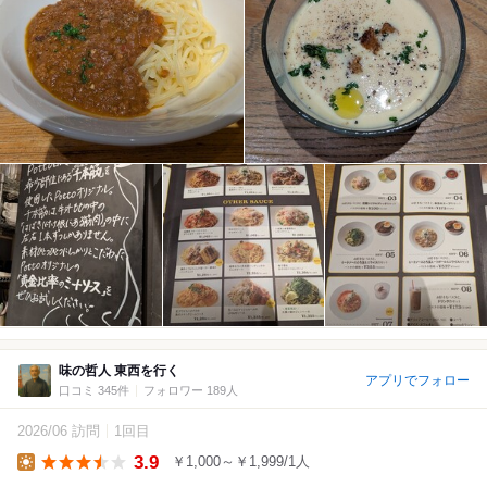
味の哲人 東西を行く
アプリでフォロー
口コミ 345件
フォロワー 189人
2026/06 訪問
1回目
3.9
￥1,000～￥1,999/1人
Lunch