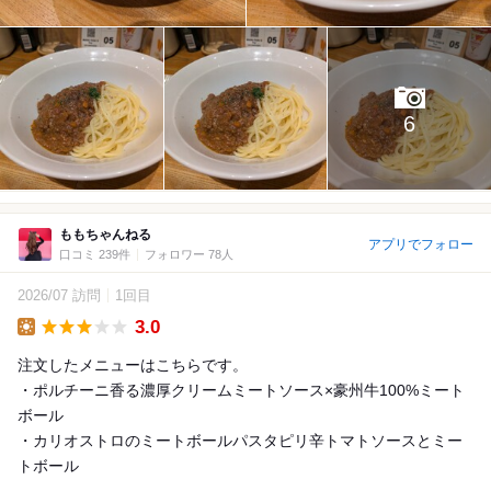
6
ももちゃんねる
アプリでフォロー
口コミ 239件
フォロワー 78人
2026/07 訪問
1回目
3.0
Lunch
注文したメニューはこちらです。
・ポルチーニ香る濃厚クリームミートソース×豪州牛100%ミート
ボール
・カリオストロのミートボールパスタピリ辛トマトソースとミー
トボール