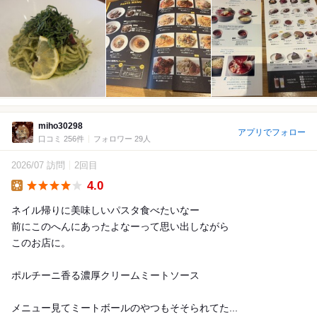
miho30298
アプリでフォロー
口コミ 256件
フォロワー 29人
2026/07 訪問
2回目
4.0
Lunch
ネイル帰りに美味しいパスタ食べたいなー
前にこのへんにあったよなーって思い出しながら
このお店に。
ポルチーニ香る濃厚クリームミートソース
メニュー見てミートボールのやつもそそられてた...