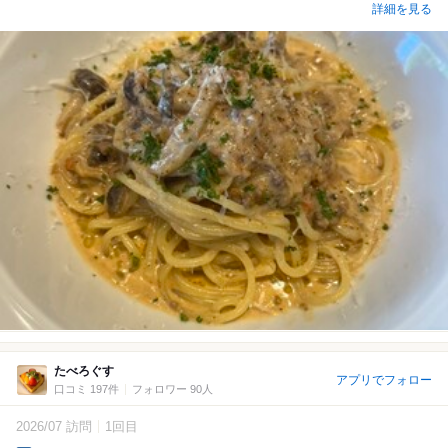
詳細を見る
たべろぐす
アプリでフォロー
口コミ 197件
フォロワー 90人
2026/07 訪問
1回目