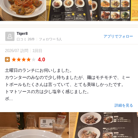
Tiger8
アプリでフォロー
口コミ 26件
フォロワー 5人
2026/07 訪問
1回目
4.0
Lunch
土曜日のランチにお伺いしました。
カウンターのみなので少し待ちましたが、麺はモチモチで、ミー
トボールもたくさんは言っていて、とても美味しかったです。
トマトソースの方は少し塩辛く感じました。
ボ...
詳細を見る