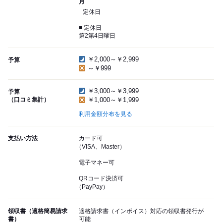
月
定休日
■ 定休日
第2第4日曜日
￥2,000～￥2,999
予算
～￥999
￥3,000～￥3,999
予算
（口コミ集計）
￥1,000～￥1,999
利用金額分布を見る
支払い方法
カード可
（VISA、Master）
電子マネー可
QRコード決済可
（PayPay）
領収書（適格簡易請求
適格請求書（インボイス）対応の領収書発行が
書）
可能