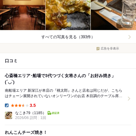
すべての写真を見る（393件）
広告を非表示
口コミ
心斎橋エリア･船場で3代つづく女将さんの「お好み焼き」
(´◡`)
南船場エリア 新深江が本店の『桃太郎』さんと店名は同じだが、こちら
はチェーン展開されていないオンリーワンのお店 木目調のテーブル席メ
インの落ち着く内観 奥の調理場で焼かれ...
3.5
Dinner:
なこき79
（1185）
2026/06 訪問
1回
れんこんチーズ焼き！