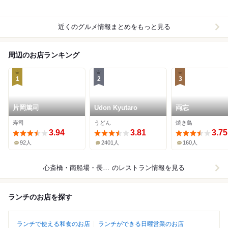
近くのグルメ情報まとめをもっと見る
周辺のお店ランキング
1
2
3
片岡篤司
Udon Kyutaro
両忘
寿司
うどん
焼き鳥
3.94
3.81
3.75
92人
2401人
160人
心斎橋・南船場・長堀橋
のレストラン情報を見る
ランチのお店を探す
ランチで使える和食のお店
ランチができる日曜営業のお店