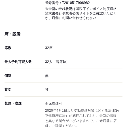
登録番号：T2810517906982
※最新の登録状況は国税庁インボイス制度適格
請求書発行事業者公表サイトをご確認いただく
か、店舗にお問い合わせください。
席・設備
席数
32席
最大予約可能人数
32人（着席時）
個室
無
貸切
可
禁煙・喫煙
全席喫煙可
2020年4月1日より受動喫煙対策に関する法律(改
正健康増進法）が施行されており、最新の情報
と異なる場合がございますので、ご来店前に店
舗にご確認ください。