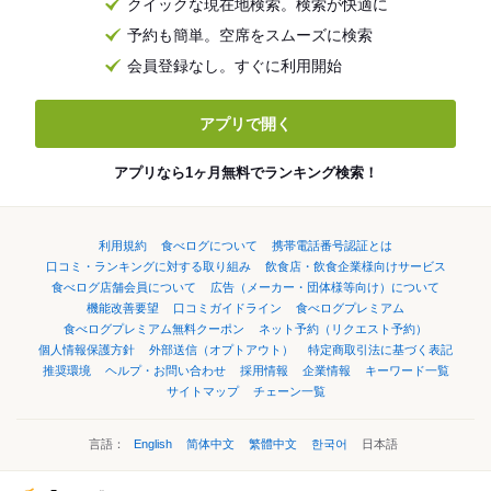
クイックな現在地検索。検索が快適に
予約も簡単。空席をスムーズに検索
会員登録なし。すぐに利用開始
アプリで開く
アプリなら1ヶ月無料でランキング検索！
利用規約
食べログについて
携帯電話番号認証とは
口コミ・ランキングに対する取り組み
飲食店・飲食企業様向けサービス
食べログ店舗会員について
広告（メーカー・団体様等向け）について
機能改善要望
口コミガイドライン
食べログプレミアム
食べログプレミアム無料クーポン
ネット予約（リクエスト予約）
個人情報保護方針
外部送信（オプトアウト）
特定商取引法に基づく表記
推奨環境
ヘルプ・お問い合わせ
採用情報
企業情報
キーワード一覧
サイトマップ
チェーン一覧
言語：
English
简体中文
繁體中文
한국어
日本語