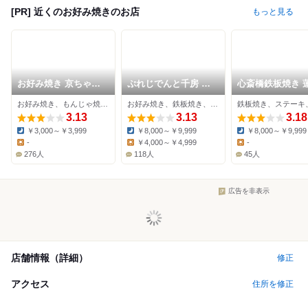
[PR] 近くのお好み焼きのお店
もっと見る
お好み焼き 京ちゃば
ぷれじでんと千房 オ
心斎橋鉄板焼き 
な 心斎橋南船場店
ー・エム・ホテル日航
お好み焼き、もんじゃ焼き、居酒屋
お好み焼き、鉄板焼き、ステーキ
ビル店
3.13
3.13
3.18
￥3,000～￥3,999
￥8,000～￥9,999
￥8,000～￥9,999
Dinner:
Dinner:
Dinner:
-
￥4,000～￥4,999
-
Lunch:
Lunch:
Lunch:
276人
118人
45人
広告を非表示
店舗情報（詳細）
修正
アクセス
住所を修正