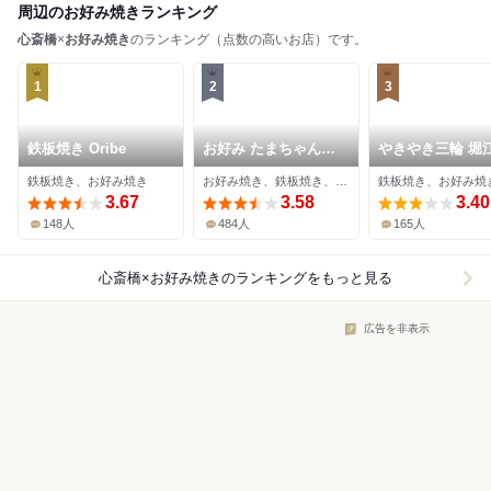
周辺のお好み焼きランキング
心斎橋
×
お好み焼き
のランキング（点数の高いお店）です。
1
2
3
鉄板焼き Oribe
お好み たまちゃん
やきやき三輪 堀
viva
鉄板焼き、お好み焼き
お好み焼き、鉄板焼き、韓国料理
3.67
3.58
3.40
148人
484人
165人
心斎橋×お好み焼き
のランキングをもっと見る
広告を非表示