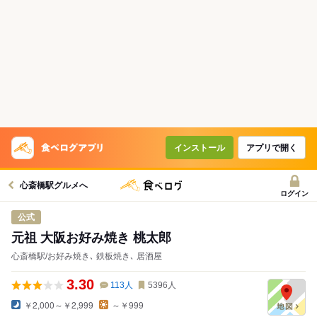
インストール
アプリで開く
心斎橋駅グルメへ
ログイン
公式
元祖 大阪お好み焼き 桃太郎
心斎橋駅/お好み焼き､ 鉄板焼き､ 居酒屋
3.30
113
人
5396
人
￥2,000～￥2,999
～￥999