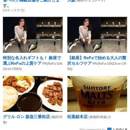
(梅田/チョコレート)
す。
(ロケットナウ)
特別な名入れギフトも！ 銀座で
【銀座】ReFaで始める大人の贅
選ぶReFaの上質ケア
沢セルフケア
PR(ReFa GIN
PR(ReFa GINZA on CR
ZA on CREA)
EA)
グリル ロン 阪急三番街店
松葉総本店
(梅田/洋
(東梅田/串揚げ)
食)
Recommended by