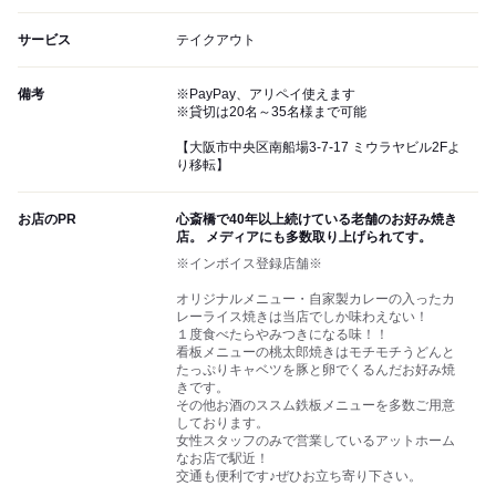
サービス
テイクアウト
備考
※PayPay、アリペイ使えます
※貸切は20名～35名様まで可能
【大阪市中央区南船場3-7-17 ミウラヤビル2Fよ
り移転】
お店のPR
心斎橋で40年以上続けている老舗のお好み焼き
店。 メディアにも多数取り上げられてす。
※インボイス登録店舗※
オリジナルメニュー・自家製カレーの入ったカ
レーライス焼きは当店でしか味わえない！
１度食べたらやみつきになる味！！
看板メニューの桃太郎焼きはモチモチうどんと
たっぷりキャベツを豚と卵でくるんだお好み焼
きです。
その他お酒のススム鉄板メニューを多数ご用意
しております。
女性スタッフのみで営業しているアットホーム
なお店で駅近！
交通も便利です♪ぜひお立ち寄り下さい。