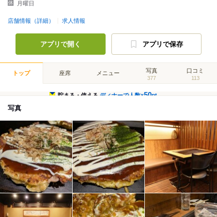
月曜日
店舗情報（詳細）
求人情報
アプリで開く
アプリで保存
写真
口コミ
トップ
座席
メニュー
377
113
50
貯まる・使える
ディナーで人数×
pt
写真