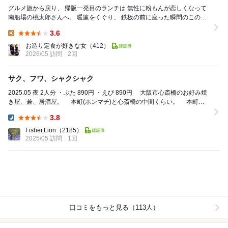
グルメ旅から戻り、 帰阪一発目のランチは 無性に粉もんが恋しくなって
南船場の桃太郎さんへ。 暖簾をくぐり、 鉄板の前に座った瞬間のこの安
心感、 やっぱり大阪の味は...
3.6
Lunch:
お造り定食が好きな女
（412）
2026/05 訪問
2回
サク、フワ、シャクシャク
2025.05 夜 2人分 ・ぶた 890円 ・えび 890円 大阪市心斎橋のお好み焼
き屋、兼、居酒屋。 本町(ホンマチ)と心斎橋の中間くらい。 本町っ
て...
3.8
Dinner:
Fisher.Lion
（2185）
2025/05 訪問
1回
口コミをもっと見る（113人）