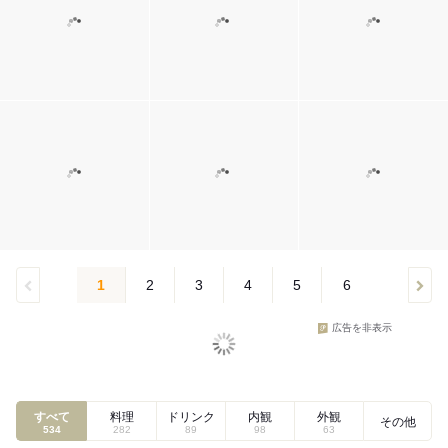
1
2
3
4
5
6
広告を非表示
すべて
料理
ドリンク
内観
外観
その他
534
282
89
98
63