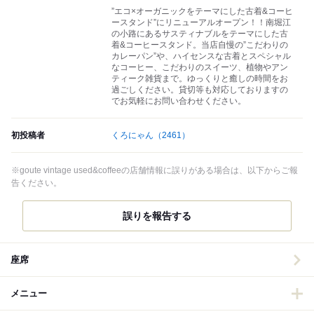
”エコ×オーガニックをテーマにした古着&コーヒ
ースタンド”にリニューアルオープン！！南堀江
の小路にあるサスティナブルをテーマにした古
着&コーヒースタンド。当店自慢の”こだわりの
カレーパン”や、ハイセンスな古着とスペシャル
なコーヒー、こだわりのスイーツ、植物やアン
ティーク雑貨まで。ゆっくりと癒しの時間をお
過ごしください。貸切等も対応しておりますの
でお気軽にお問い合わせください。
初投稿者
くろにゃん
（2461）
※goute vintage used&coffeeの店舗情報に誤りがある場合は、以下からご報
告ください。
誤りを報告する
座席
メニュー