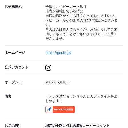
お子様連れ
子供可、ベビーカー入店可
店内が混雑している時は
当店の通路がとても狭くなっておりますので、
ベビーカーがそのまま入れない場合がございま
す。
その場合は畳んでもらうか、お預かりしてご来
店してもらうことがございますので、ご了承く
ださいませ。
ホームページ
https://goute.jp/
公式アカウント
オープン日
2007年6月30日
備考
・テラス席ならワンちゃんとカフェタイムを楽
しめます！
RocketNow
お店のPR
堀江の小路に佇む古着&コーヒースタンド