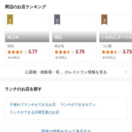
周辺のお店ランキング
1
2
3
배고파
両忘
いかれたヌードル
ィッシュトンズ
焼肉
焼き鳥
つけ麺
3.77
3.75
3.73
146人
160人
2151人
心斎橋・南船場・長堀橋
のレストラン情報を見る
ランチのお店を探す
子連れでランチができるお店
ランチができるカフェ
ランチができる日曜営業のお店
関連の情報をすべて表示する