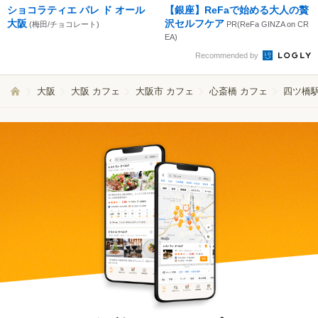
ショコラティエ パレ ド オール
【銀座】ReFaで始める大人の贅
大阪
沢セルフケア
(梅田/チョコレート)
PR(ReFa GINZA on CR
EA)
Recommended by
大阪
大阪 カフェ
大阪市 カフェ
心斎橋 カフェ
四ツ橋駅