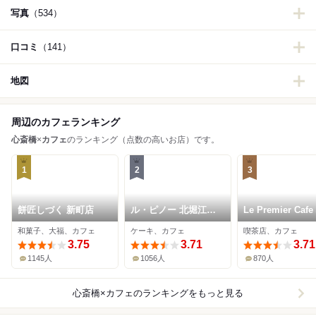
写真
（534）
口コミ
（141）
地図
周辺のカフェランキング
心斎橋
×
カフェ
のランキング（点数の高いお店）です。
1
2
3
餅匠しづく 新町店
ル・ピノー 北堀江本
Le Premier Caf
店
橋本店
和菓子、大福、カフェ
ケーキ、カフェ
喫茶店、カフェ
3.75
3.71
3.71
1145人
1056人
870人
心斎橋×カフェ
のランキングをもっと見る