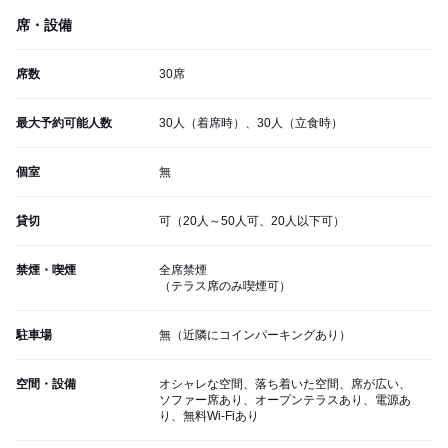
席・設備
席数
30席
最大予約可能人数
30人（着席時）、30人（立食時）
個室
無
貸切
可（20人～50人可、20人以下可）
禁煙・喫煙
全席禁煙
（テラス席のみ喫煙可）
駐車場
無（近隣にコインパーキングあり）
空間・設備
オシャレな空間、落ち着いた空間、席が広い、
ソファー席あり、オープンテラスあり、電源あ
り、無料Wi-Fiあり