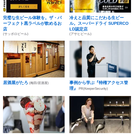
完璧な生ビール体験を。ザ・パ
冷えと品質にこだわる生ビー
ーフェクト黒ラベルが飲めるお
ル。スーパードライ SUPERCO
店
LD認定店
(サッポロビール)
(アサヒビール)
居酒屋がたろ
事例から学ぶ『特権アクセス管
(梅田/居酒屋)
理』
PR(KeeperSecurity)