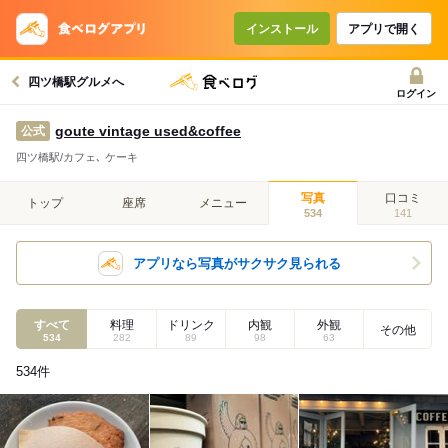
インストール
アプリで開く
四ツ橋駅グルメへ
ログイン
goute vintage used&coffee
公式
四ツ橋駅/カフェ､ ケーキ
写真
口コミ
トップ
座席
メニュー
534
141
アプリなら写真がサクサク見られる
すべて
料理
ドリンク
内観
外観
その他
534
282
89
98
63
534
件