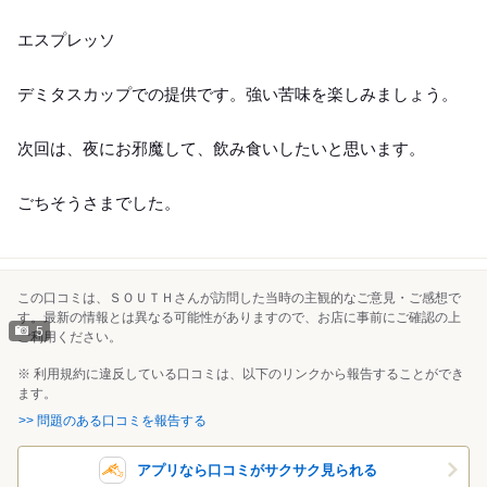
エスプレッソ
デミタスカップでの提供です。強い苦味を楽しみましょう。
次回は、夜にお邪魔して、飲み食いしたいと思います。
ごちそうさまでした。
この口コミは、ＳＯＵＴＨさんが訪問した当時の主観的なご意見・ご感想で
す。最新の情報とは異なる可能性がありますので、お店に事前にご確認の上
5
ご利用ください。
※ 利用規約に違反している口コミは、以下のリンクから報告することができ
ます。
>> 問題のある口コミを報告する
アプリなら口コミがサクサク見られる