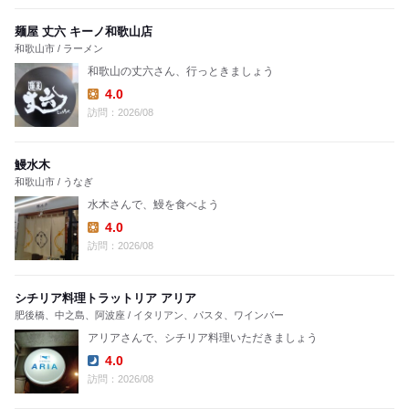
麺屋 丈六 キーノ和歌山店
和歌山市 / ラーメン
和歌山の丈六さん、行っときましょう
4.0
Lunch:
訪問：2026/08
鰻水木
和歌山市 / うなぎ
水木さんで、鰻を食べよう
4.0
Lunch:
訪問：2026/08
シチリア料理トラットリア アリア
肥後橋、中之島、阿波座 / イタリアン、パスタ、ワインバー
アリアさんで、シチリア料理いただきましょう
4.0
Dinner:
訪問：2026/08