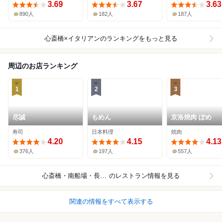
3.69
3.67
3.63
890人
182人
187人
心斎橋×イタリアン
のランキングをもっと見る
周辺のお店ランキング
1
2
3
尽誠
もめん
京洛焼肉 ぽめ
寿司
日本料理
焼肉
4.20
4.15
4.13
376人
197人
557人
心斎橋・南船場・長堀橋
のレストラン情報を見る
関連の情報をすべて表示する