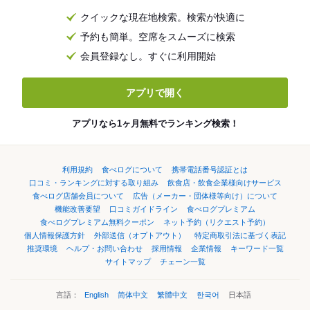
クイックな現在地検索。検索が快適に
予約も簡単。空席をスムーズに検索
会員登録なし。すぐに利用開始
アプリで開く
アプリなら1ヶ月無料でランキング検索！
利用規約
食べログについて
携帯電話番号認証とは
口コミ・ランキングに対する取り組み
飲食店・飲食企業様向けサービス
食べログ店舗会員について
広告（メーカー・団体様等向け）について
機能改善要望
口コミガイドライン
食べログプレミアム
食べログプレミアム無料クーポン
ネット予約（リクエスト予約）
個人情報保護方針
外部送信（オプトアウト）
特定商取引法に基づく表記
推奨環境
ヘルプ・お問い合わせ
採用情報
企業情報
キーワード一覧
サイトマップ
チェーン一覧
言語：
English
简体中文
繁體中文
한국어
日本語