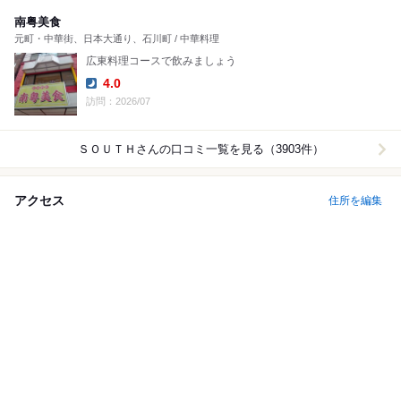
南粤美食
元町・中華街、日本大通り、石川町 / 中華料理
広東料理コースで飲みましょう
4.0
Dinner:
訪問：2026/07
ＳＯＵＴＨ
さんの口コミ一覧を見る（3903件）
アクセス
住所を編集