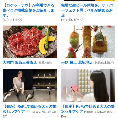
【ロケットナウ】が利用できる
完璧な生ビール体験を。ザ・パ
食べログ掲載店舗をご紹介しま
ーフェクト黒ラベルが飲めるお
す。
店
(ロケットナウ)
(サッポロビール)
大同門 阪急三番街店
串処 最上 北新地店
(梅田/焼肉)
(北新地/串揚げ)
【銀座】ReFaで始める大人の贅
【銀座】ReFaで始める大人の贅
沢セルフケア
沢セルフケア
PR(ReFa GINZA on CR
PR(ReFa GINZA on CR
EA)
EA)