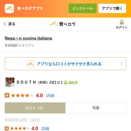
インストール
アプリで開く
戻る
ログイン
Naga～n cucina italiana
長堀橋駅/イタリアン
アプリなら口コミがサクサク見られる
ＳＯＵＴＨ
（938）の口コミ
認証済
4.0
詳細
Lunch
口コミ（1）
写真
2024/09 訪問
1回目
4.0
詳細