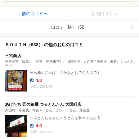
前の口コミへ
次の口コミへ
口コミ一覧へ（52）
ＳＯＵＴＨ（938） の他のお店の口コミ
三宮商店
神戸三宮（阪急）、三宮（神戸市営）、旧居留地・大丸前 / 居酒屋、海鮮、しゃぶし
ゃぶ
三宮商店さんは、さかなとおでんの店です
4.0
Dinner:
訪問：2026/08
あげたち 匠の細麺 つるとんたん 大国町店
大国町、今宮戎、今宮 / うどん、カレーうどん、居酒屋
つるとんたんさんのうどんを食べてみよう
4.0
Dinner:
訪問：2026/08