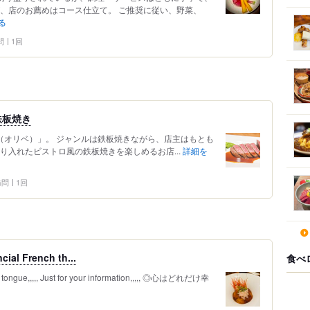
が、店のお薦めはコース仕立て。 ご推奨に従い、野菜、
る
問
1回
鉄板焼き
be（オリベ）」。 ジャンルは鉄板焼きながら、店主はもとも
り入れたビストロ風の鉄板焼きを楽しめるお店...
詳細を
 訪問
1回
l French th...
食べ
,,,,, Just for your information,,,,, ◎心はどれだけ幸