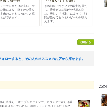
を感じる一杯
「うまい！」が続く
ーミーで口当たりの良い、や
きめ細かい泡がフタの役割を果た
かな泡により、華やかな香り
し、炭酸ガスの逃げや劣化を防
芽本来のコクをしっかりと感
止。美しい「神泡」によって、時
ことができます。
間が経ってもうまいビールが味わ
えます。
投稿する
フォローすると、その人のオススメのお店から探せます。
この
洒落た店構え。 オープンキッチンで、カウンターからは調
で切り盛りされているが、調理・サービスはともに丁寧で、