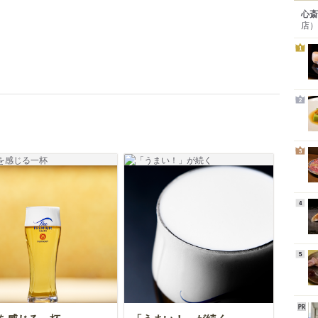
心斎
店）
1
2
3
4
5