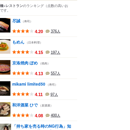
橋×レストラン
のランキング
（点数の高いお
です。
尽誠
（寿司）
4.20
376
人
もめん
（日本料理）
4.15
197
人
京洛焼肉 ぽめ
（焼肉）
4.13
557
人
mikami limited50
（寿司）
4.11
97
人
和洋酒菜 ひで
（居酒屋）
4.08
400
人
「持ち家を売る時のNG行為」知