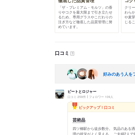
徹底した品質管理
コク
「ザ・プレミアム・モルツ」の香
クリ
りやコクを最大限まで引き立たせ
わら
るため、専用グラスやこだわりの
や麦
注ぎ方など徹底した品質管理に努
じる
めています。
口コミ
？
好みのあう人を
ピートとロジャー
口コミ 259件
フォロワー 109人
ピックアップ！口コミ
芸術品
四ツ橋駅から徒歩数分。 気品のある
理の状況がよく見える。 ご夫婦2人