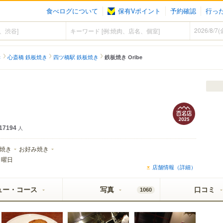
食べログについて
保有Vポイント
予約確認
行っ
き
心斎橋 鉄板焼き
四ツ橋駅 鉄板焼き
鉄板焼き Oribe
17194
人
焼き
お好み焼き
月曜日
店舗情報（詳細）
ュー・コース
写真
口コミ
1060