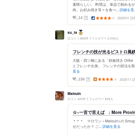
素晴らしい。 料理は、単品で頼める
肉、お好み焼き等々を食べ...
詳細を見
2025/01 訪
？
14
su_ta
口コミ 1,889件
フォロワー 2,039人
フレンチの技が光るビストロ風
大阪・四ツ橋にある「鉄板焼き Ori
とフレンチ出身。 フレンチの技法を取
見る
2025/11
？
158
Malouin
口コミ 425件
フォロワー 839人
☆~一言で言えば : More Provincia
＊＊＊ マロワン＜Malouin>の Smug tongue
せだったか？ ご...
詳細を見る