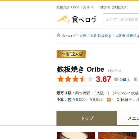
鉄板焼き Oribe（おりべ） - 四ツ橋（鉄板焼き）
食べログ
食べログ
大阪
大阪 鉄板焼き
大阪市 鉄板焼
鉄板焼き Oribe
（おりべ）
3.67
148
人
最寄り駅：
四ツ橋駅
[
大阪
]
ジャンル：
鉄板
予算：
定休日
：
￥8,000～￥9,999
-
トップ
メニ