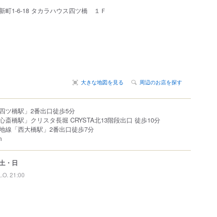
新町
1-6-18
タカラハウス四ツ橋 １Ｆ
大きな地図を見る
周辺のお店を探す
四ツ橋駅」2番出口徒歩5分
斎橋駅」クリスタ長堀 CRYSTA北13階段出口 徒歩10分
地線「西大橋駅」2番出口徒歩7分
m
土・日
L.O. 21:00