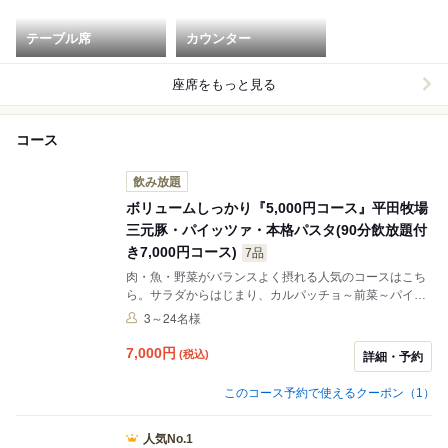
テーブル席
カウンター
座席をもっと見る
コース
飲み放題
ボリュームしっかり『5,000円コース』平田牧場
三元豚・パイッツァ・本格パスタ(90分飲放題付
き7,000円コース)
7品
肉・魚・野菜がバランスよく摂れる人気のコースはこち
ら。サラダからはじまり、カルパッチョ～前菜～パイッ
ツァと季節を感じる食材に触れ、パスタや、「三元豚肩
3～24名様
ロース肉のソテー」など王道のイタリアンを愉しめる内
容です。
7,000
円
(税込)
詳細・予約
このコース予約で使えるクーポン（1）
人気No.1