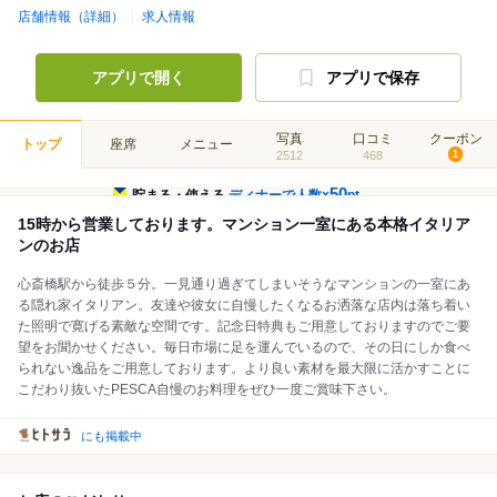
店舗情報（詳細）
求人情報
アプリで開く
アプリで保存
写真
口コミ
クーポン
トップ
座席
メニュー
2512
468
1
50
貯まる・使える
ディナーで人数×
pt
15時から営業しております。マンション一室にある本格イタリア
ンのお店
心斎橋駅から徒歩５分。一見通り過ぎてしまいそうなマンションの一室にあ
る隠れ家イタリアン。友達や彼女に自慢したくなるお洒落な店内は落ち着い
た照明で寛げる素敵な空間です。記念日特典もご用意しておりますのでご要
望をお聞かせください。毎日市場に足を運んでいるので、その日にしか食べ
られない逸品をご用意しております。より良い素材を最大限に活かすことに
こだわり抜いたPESCA自慢のお料理をぜひ一度ご賞味下さい。
にも掲載中