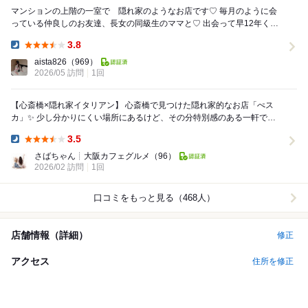
マンションの上階の一室で 隠れ家のようなお店です♡ 毎月のように会
っている仲良しのお友達、長女の同級生のママと♡ 出会って早12年くら
いヽ(*＾ω＾*)ﾉでも先月は予定が...
3.8
Dinner:
aista826
（969）
2026/05 訪問
1回
【心斎橋×隠れ家イタリアン】 心斎橋で見つけた隠れ家的なお店「ぺス
カ」✨ 少し分かりにくい場所にあるけど、その分特別感のある一軒です
☺️ 店内はおしゃれで落ち着いた雰囲...
3.5
Dinner:
さばちゃん┊︎大阪カフェグルメ
（96）
2026/02 訪問
1回
口コミをもっと見る（468人）
店舗情報（詳細）
修正
アクセス
住所を修正