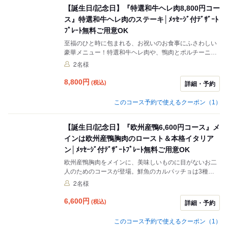
【誕生日/記念日】『特選和牛ヘレ肉8,800円コー
ス』特選和牛ヘレ肉のステーキ│ﾒｯｾｰｼﾞ付ﾃﾞｻﾞｰﾄ
ﾌﾟﾚｰﾄ無料ご用意OK
至福のひと時に包まれる、お祝いのお食事にふさわしい
豪華メニュー！特選和牛ヘレ肉や、鴨肉とポルチーニ茸
など、豊かな味わいを醸し出す素材を惜しみなく使用し
2名様
た極上の逸品、シェフ渾身の料理をご堪能ください。喜
びに満ちた非日常のひと時を演出。コースのドルチェを
8,800
円
(税込)
詳細・予約
メッセージ付プレートに無料にてご変更いたします。
このコース予約で使えるクーポン（1）
【誕生日/記念日】『欧州産鴨6,600円コース』メ
インは欧州産鴨胸肉のロースト＆本格イタリア
ン│ﾒｯｾｰｼﾞ付ﾃﾞｻﾞｰﾄﾌﾟﾚｰﾄ無料ご用意OK
欧州産鴨胸肉をメインに、美味しいものに目がないお二
人のためのコースが登場。鮮魚のカルパッチョは3種、
自慢のパスタなど、多彩な素材を愉しめるバラエティに
2名様
富んだ内容です。記念日・誕生日などの演出には、コー
スのドルチェをメッセージ付プレートに無料にてご変更
6,600
円
(税込)
詳細・予約
いたします。いつもよりもちょっといいモノが食べたい
時にはぜひ！
このコース予約で使えるクーポン（1）