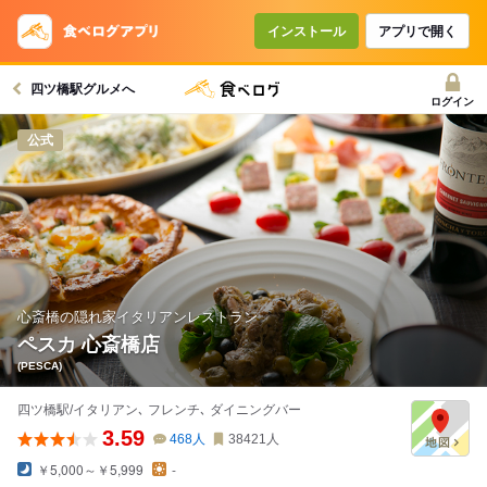
コースで使えるクーポン
戻る
インストール
アプリで開く
四ツ橋駅グルメへ
クーポンを利用せず予約する
ログイン
公式
心斎橋の隠れ家イタリアンレストラン
ペスカ 心斎橋店
(PESCA)
四ツ橋駅/イタリアン､ フレンチ､ ダイニングバー
3.59
468
人
38421
人
￥5,000～￥5,999
-