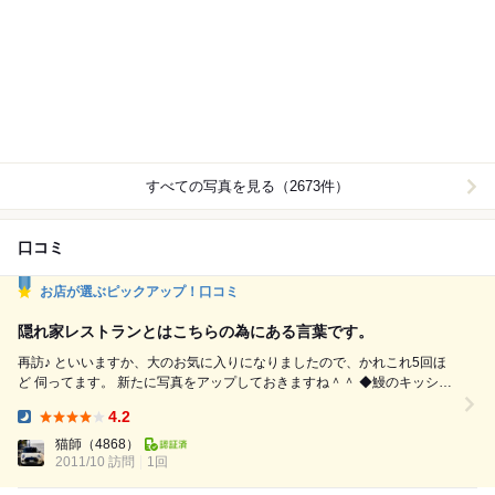
すべての写真を見る（2673件）
口コミ
お店が選ぶピックアップ！口コミ
隠れ家レストランとはこちらの為にある言葉です。
再訪♪ といいますか、大のお気に入りになりましたので、かれこれ5回ほ
ど 伺ってます。 新たに写真をアップしておきますね＾＾ ◆鰻のキッシュ
ホカホカでフワフワで自然な甘みがとっても美味しいです。 鰻も主張し
4.2
すぎず、良い香りのアクセントにあってますね。 ◆フォアグラのピッツ
Dinner:
ァ トマトソースではなく、塩味がベースになったピザでしたが、これが
猫師
（4868）
2011/10 訪問
1回
美味しいんですよね～。 ...