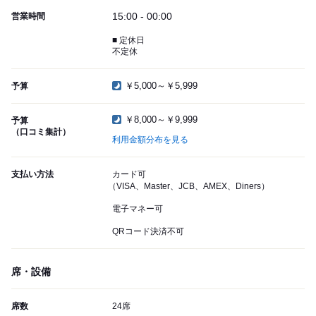
15:00 - 00:00
営業時間
■ 定休日
不定休
￥5,000～￥5,999
予算
￥8,000～￥9,999
予算
（口コミ集計）
利用金額分布を見る
支払い方法
カード可
（VISA、Master、JCB、AMEX、Diners）
電子マネー可
QRコード決済不可
席・設備
席数
24席