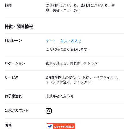
料理
野菜料理にこだわる、魚料理にこだわる、健
康・美容メニューあり
特徴・関連情報
利用シーン
デート
知人・友人と
こんな時によく使われます。
ロケーション
夜景が見える、隠れ家レストラン
サービス
2時間半以上の宴会可、お祝い・サプライズ可、
ドリンク持込可、テイクアウト
お子様連れ
未成年者入店不可
公式アカウント
備考
RocketNow