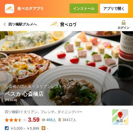
コースで使えるクーポン
戻る
インストール
アプリで開く
四ツ橋駅グルメへ
クーポンを利用せず予約する
ログイン
公式
心斎橋の隠れ家イタリアンレストラン
ペスカ 心斎橋店
(PESCA)
四ツ橋駅/イタリアン､ フレンチ､ ダイニングバー
3.59
468
人
38417
人
￥5,000～￥5,999
-