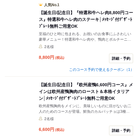
人気No.1
【誕生日/記念日】『特選和牛ヘレ肉8,800円コー
ス』特選和牛ヘレ肉のステーキ│ﾒｯｾｰｼﾞ付ﾃﾞｻﾞｰﾄ
ﾌﾟﾚｰﾄ無料ご用意OK
至福のひと時に包まれる、お祝いのお食事にふさわしい
豪華メニュー！特選和牛ヘレ肉や、鴨肉とポルチーニ茸
など、豊かな味わいを醸し出す素材を惜しみなく使用し
2名様
た極上の逸品、シェフ渾身の料理をご堪能ください。喜
びに満ちた非日常のひと時を演出。コースのドルチェを
8,800
円
(税込)
詳細・予約
メッセージ付プレートに無料にてご変更いたします。
このコース予約で使えるクーポン（1）
【誕生日/記念日】『欧州産鴨6,600円コース』メ
インは欧州産鴨胸肉のロースト＆本格イタリア
ン│ﾒｯｾｰｼﾞ付ﾃﾞｻﾞｰﾄﾌﾟﾚｰﾄ無料ご用意OK
欧州産鴨胸肉をメインに、美味しいものに目がないお二
人のためのコースが登場。鮮魚のカルパッチョは3種、
自慢のパスタなど、多彩な素材を愉しめるバラエティに
2名様
富んだ内容です。記念日・誕生日などの演出には、コー
スのドルチェをメッセージ付プレートに無料にてご変更
6,600
円
(税込)
詳細・予約
いたします。いつもよりもちょっといいモノが食べたい