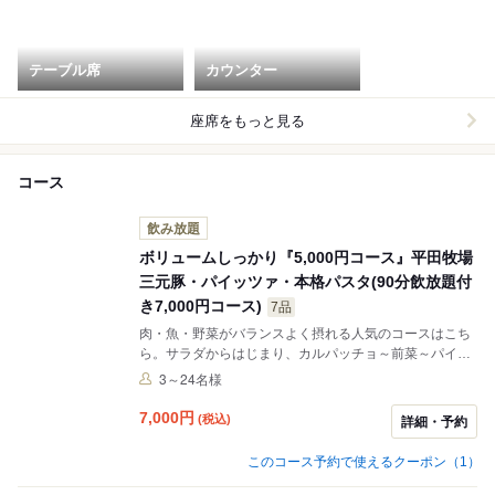
テーブル席
カウンター
座席をもっと見る
コース
飲み放題
ボリュームしっかり『5,000円コース』平田牧場
三元豚・パイッツァ・本格パスタ(90分飲放題付
き7,000円コース)
7品
肉・魚・野菜がバランスよく摂れる人気のコースはこち
ら。サラダからはじまり、カルパッチョ～前菜～パイッ
ツァと季節を感じる食材に触れ、パスタや、「三元豚肩
3～24名様
ロース肉のソテー」など王道のイタリアンを愉しめる内
容です。
7,000
円
(税込)
詳細・予約
このコース予約で使えるクーポン（1）