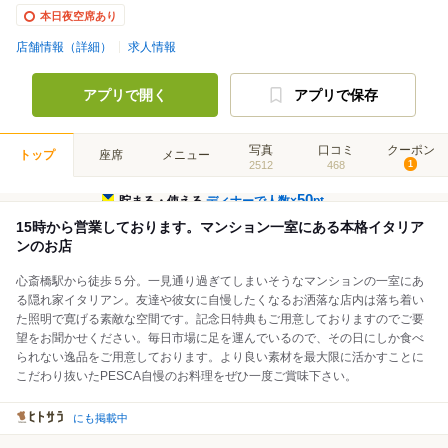
本日夜空席あり
店舗情報（詳細）
求人情報
アプリで開く
アプリで保存
写真
口コミ
クーポン
トップ
座席
メニュー
2512
468
1
50
貯まる・使える
ディナーで人数×
pt
15時から営業しております。マンション一室にある本格イタリア
ンのお店
心斎橋駅から徒歩５分。一見通り過ぎてしまいそうなマンションの一室にあ
る隠れ家イタリアン。友達や彼女に自慢したくなるお洒落な店内は落ち着い
た照明で寛げる素敵な空間です。記念日特典もご用意しておりますのでご要
望をお聞かせください。毎日市場に足を運んでいるので、その日にしか食べ
られない逸品をご用意しております。より良い素材を最大限に活かすことに
こだわり抜いたPESCA自慢のお料理をぜひ一度ご賞味下さい。
にも掲載中