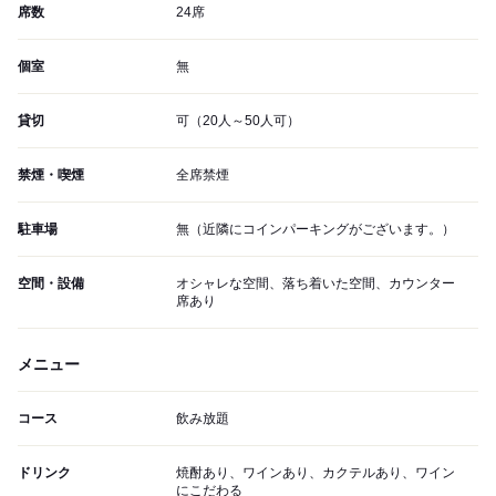
席数
24席
個室
無
貸切
可（20人～50人可）
禁煙・喫煙
全席禁煙
駐車場
無（近隣にコインパーキングがございます。）
空間・設備
オシャレな空間、落ち着いた空間、カウンター
席あり
メニュー
コース
飲み放題
ドリンク
焼酎あり、ワインあり、カクテルあり、ワイン
にこだわる