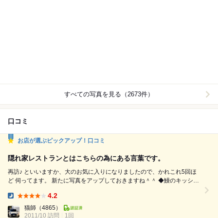
すべての写真を見る（2673件）
口コミ
お店が選ぶピックアップ！口コミ
隠れ家レストランとはこちらの為にある言葉です。
再訪♪ といいますか、大のお気に入りになりましたので、かれこれ5回ほ
ど 伺ってます。 新たに写真をアップしておきますね＾＾ ◆鰻のキッシュ
ホカホカでフワフワで自然な甘みがとっても美味しいです。 鰻も主張し
4.2
すぎず、良い香りのアクセントにあってますね。 ◆フォアグラのピッツ
Dinner:
ァ トマトソースではなく、塩味がベースになったピザでしたが、これが
猫師
（4865）
2011/10 訪問
1回
美味しいんですよね～。 ...