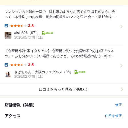
マンションの上階の一室で 隠れ家のようなお店です♡ 毎月のように会
っている仲良しのお友達、長女の同級生のママと♡ 出会って早12年くら
いヽ(*＾ω＾*)ﾉでも先月は予定が...
3.8
Dinner:
aista826
（971）
2026/05 訪問
1回
【心斎橋×隠れ家イタリアン】 心斎橋で見つけた隠れ家的なお店「ぺス
カ」✨ 少し分かりにくい場所にあるけど、その分特別感のある一軒です
☺️ 店内はおしゃれで落ち着いた雰囲...
3.5
Dinner:
さばちゃん┊︎大阪カフェグルメ
（96）
2026/02 訪問
1回
口コミをもっと見る（468人）
店舗情報（詳細）
修正
アクセス
住所を修正