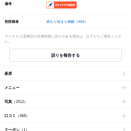
備考
RocketNow
初投稿者
終わり始まり御飯
（469）
※ペスカ 心斎橋店の店舗情報に誤りがある場合は、以下からご報告くださ
い。
誤りを報告する
座席
メニュー
写真
（2512）
口コミ
（468）
クーポン
（1）