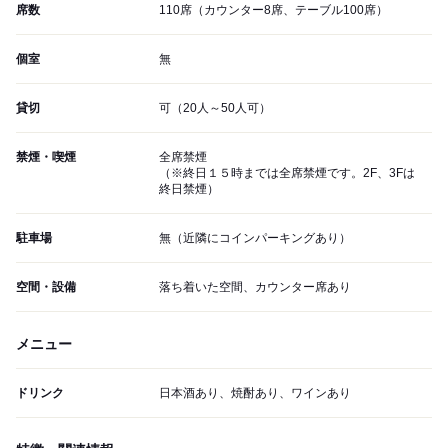
席数
110席（カウンター8席、テーブル100席）
個室
無
貸切
可（20人～50人可）
禁煙・喫煙
全席禁煙
（※終日１５時までは全席禁煙です。2F、3Fは
終日禁煙）
駐車場
無（近隣にコインパーキングあり）
空間・設備
落ち着いた空間、カウンター席あり
メニュー
ドリンク
日本酒あり、焼酎あり、ワインあり