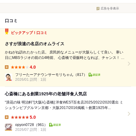
広告を非表示
口コミ
ピックアップ！口コミ
さすが浪速の名店のオムライス
かねがね訪れたかった店。 庶民的なメニューが大阪らしくて良い。 寒い
日にMBSラジオの前の14時前、 心斎橋で昼飯時となれば、チャンス！ 案
の定、待たずに入ることが出来た！ 色々なメニューで悩んだが、 初めて
4.0
なので… 基本のオムライスを単品で、950円。 オムライスの上にかけ...
Lunch:
フリーたーアナウンサーモリちゃん
（817）
2026/01 訪問
1回
心斎橋にある創業1925年の老舗洋食人気店
“浪花の味 明治軒”[大阪/心斎橋] 洋食WEST百名店2025/2022/2020選出 ミ
シュランビブグルマン京都・大阪2017/2016掲載 ✨創業1925年...
5.0
Lunch:
opyon0728
（961）
2026/07 訪問
1回