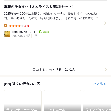
浪花の洋食文化【オムライス＆串3本セット】
1925年から100年以上続く、老舗の中の老舗。 機会を得て、ついに訪
問。 早い時間だったので、待ち時間はなし。 それでも1階は満席で、2階
へ。 日替わりランチも魅...
4.0
Lunch:
remem765
（224）
2026/07 訪問
1回
口コミをもっと見る（1671人）
[PR] 近くの洋食のお店
もっと見る
ラ カンティーナ シュ
リュミエール
ワインビュッフ