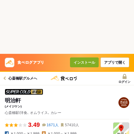
インストール
アプリで開く
心斎橋駅グルメへ
ログイン
スーパードライ SUPER COLD認定店
明治軒
(メイジケン)
心斎橋駅/洋食､ オムライス､ カレー
3.49
1671
人
57410
人
￥1,000～￥1,999
￥1,000～￥1,999