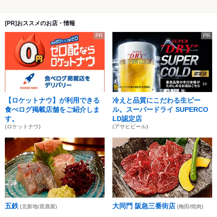
[PR]おススメのお店・情報
PR
PR
【ロケットナウ】が利用できる
冷えと品質にこだわる生ビー
食べログ掲載店舗をご紹介しま
ル。スーパードライ SUPERCO
す。
LD認定店
(ロケットナウ)
(アサヒビール)
五鉄
大同門 阪急三番街店
(北新地/居酒屋)
(梅田/焼肉)