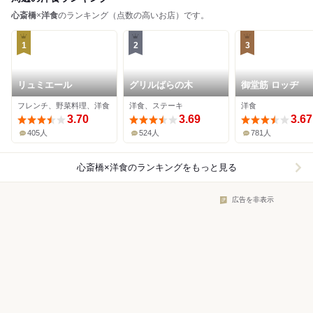
心斎橋
×
洋食
のランキング（点数の高いお店）です。
1
2
3
リュミエール
グリルばらの木
御堂筋 ロッヂ
フレンチ、野菜料理、洋食
洋食、ステーキ
洋食
3.70
3.69
3.67
405人
524人
781人
心斎橋×洋食
のランキングをもっと見る
広告を非表示