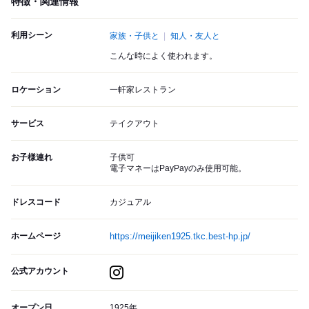
特徴・関連情報
利用シーン
家族・子供と
知人・友人と
こんな時によく使われます。
ロケーション
一軒家レストラン
サービス
テイクアウト
お子様連れ
子供可
電子マネーはPayPayのみ使用可能。
ドレスコード
カジュアル
ホームページ
https://meijiken1925.tkc.best-hp.jp/
公式アカウント
オープン日
1925年