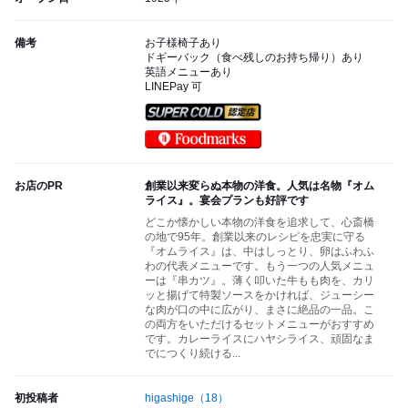
備考
お子様椅子あり
ドギーバック（食べ残しのお持ち帰り）あり
英語メニューあり
LINEPay 可
スーパードライ SUPER CO
Foodmarks 対象店
お店のPR
創業以来変らぬ本物の洋食。人気は名物『オム
ライス』。宴会プランも好評です
どこか懐かしい本物の洋食を追求して、心斎橋
の地で95年。創業以来のレシピを忠実に守る
『オムライス』は、中はしっとり、卵はふわふ
わの代表メニューです。もう一つの人気メニュ
ーは『串カツ』。薄く叩いた牛もも肉を、カリ
ッと揚げて特製ソースをかければ、ジューシー
な肉が口の中に広がり、まさに絶品の一品。こ
の両方をいただけるセットメニューがおすすめ
です。カレーライスにハヤシライス、頑固なま
でにつくり続ける...
初投稿者
higashige
（18）