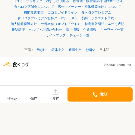
口コミ・ランキングに対する取り組み
飲食店・飲食企業様向けサービス
食べログ店舗会員について
広告（メーカー・団体様等向け）について
機能改善要望
口コミガイドライン
食べログプレミアム
食べログプレミアム無料クーポン
ネット予約（リクエスト予約）
個人情報保護方針
外部送信（オプトアウト）
特定商取引法に基づく表記
推奨環境
ヘルプ・お問い合わせ
採用情報
企業情報
キーワード一覧
サイトマップ
チェーン一覧
言語：
English
简体中文
繁體中文
한국어
日本語
©Kakaku.com, Inc.
電話
行った
保存
共有