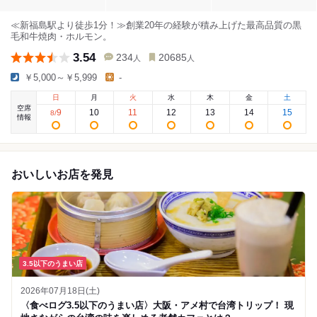
≪新福島駅より徒歩1分！≫創業20年の経験が積み上げた最高品質の黒
毛和牛焼肉・ホルモン。
3.54
234
20685
人
人
￥5,000～￥5,999
-
日
月
火
水
木
金
土
空席
9
10
11
12
13
14
15
8
/
情報
おいしいお店を発見
3.5以下のうまい店
2026年07月18日(土)
〈食べログ3.5以下のうまい店〉大阪・アメ村で台湾トリップ！ 現