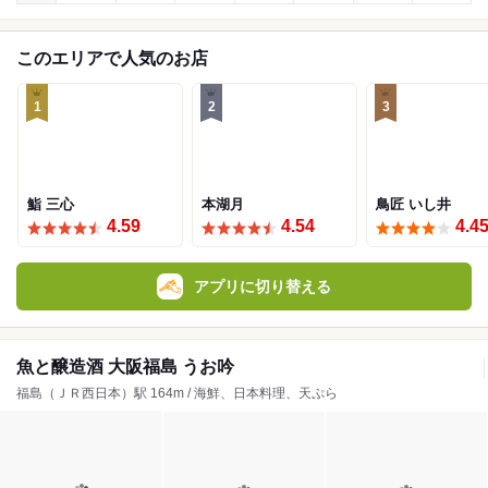
このエリアで人気のお店
1
2
3
鮨 三心
本湖月
鳥匠 いし井
4.59
4.54
4.4
アプリに切り替える
魚と醸造酒 大阪福島 うお吟
福島（ＪＲ西日本）駅 164m / 海鮮、日本料理、天ぷら