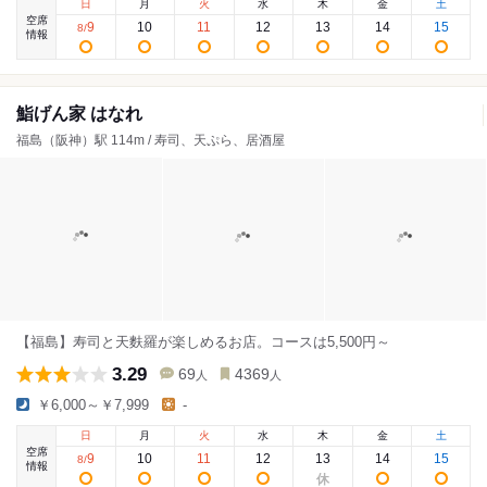
日
月
火
水
木
金
土
空席
9
10
11
12
13
14
15
8
/
情報
鮨げん家 はなれ
福島（阪神）駅 114m / 寿司、天ぷら、居酒屋
【福島】寿司と天麩羅が楽しめるお店。コースは5,500円～
3.29
69
4369
人
人
￥6,000～￥7,999
-
日
月
火
水
木
金
土
空席
9
10
11
12
13
14
15
8
/
情報