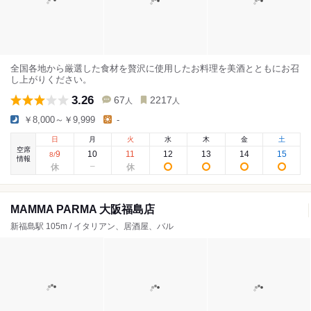
全国各地から厳選した食材を贅沢に使用したお料理を美酒とともにお召
し上がりください。
3.26
67
2217
人
人
￥8,000～￥9,999
-
日
月
火
水
木
金
土
空席
9
10
11
12
13
14
15
8
/
情報
MAMMA PARMA 大阪福島店
新福島駅 105m / イタリアン、居酒屋、バル