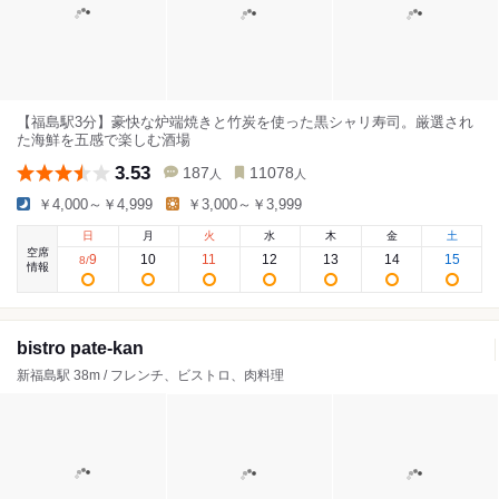
【福島駅3分】豪快な炉端焼きと竹炭を使った黒シャリ寿司。厳選され
た海鮮を五感で楽しむ酒場
3.53
187
11078
人
人
￥4,000～￥4,999
￥3,000～￥3,999
日
月
火
水
木
金
土
空席
9
10
11
12
13
14
15
8
/
情報
bistro pate-kan
新福島駅 38m / フレンチ、ビストロ、肉料理