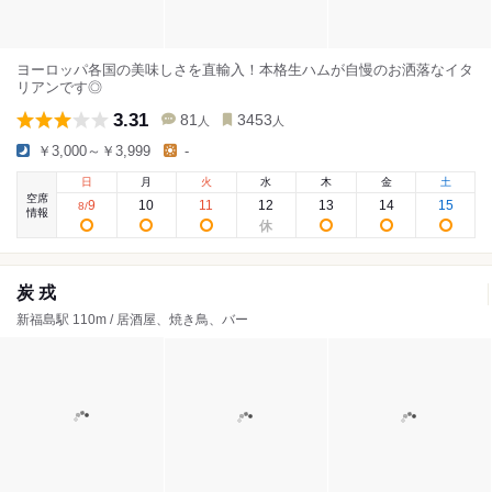
ヨーロッパ各国の美味しさを直輸入！本格生ハムが自慢のお洒落なイタ
リアンです◎
3.31
81
3453
人
人
￥3,000～￥3,999
-
日
月
火
水
木
金
土
空席
9
10
11
12
13
14
15
8
/
情報
炭 戎
新福島駅 110m / 居酒屋、焼き鳥、バー