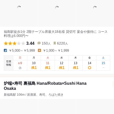
福島駅徒歩1分 2階テーブル席最大18名様 貸切可 宴会や接待に コース
料理は6.000円〜
3.44
150
6220
人
人
￥5,000～￥5,999
￥1,000～￥1,999
日
月
火
水
木
金
土
空席
9
10
11
12
13
14
15
8
/
情報
1
1
1
1
残
残
残
残
炉端×寿司 裏福島 Hana/Robata×Sushi Hana
Osaka
新福島駅 106m / 居酒屋、寿司、ろばた焼き