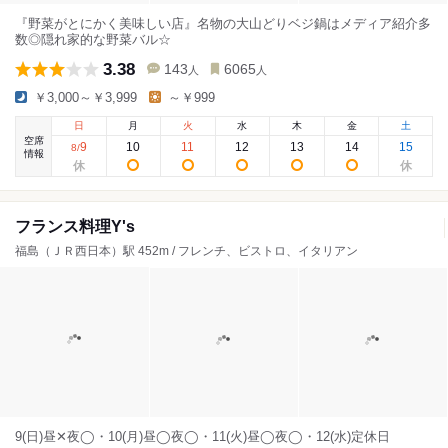
『野菜がとにかく美味しい店』名物の大山どりベジ鍋はメディア紹介多
数◎隠れ家的な野菜バル☆
3.38
143
6065
人
人
￥3,000～￥3,999
～￥999
日
月
火
水
木
金
土
空席
9
10
11
12
13
14
15
8
/
情報
フランス料理Y's
福島（ＪＲ西日本）駅 452m / フレンチ、ビストロ、イタリアン
9(日)昼✕夜◯・10(月)昼◯夜◯・11(火)昼◯夜◯・12(水)定休日