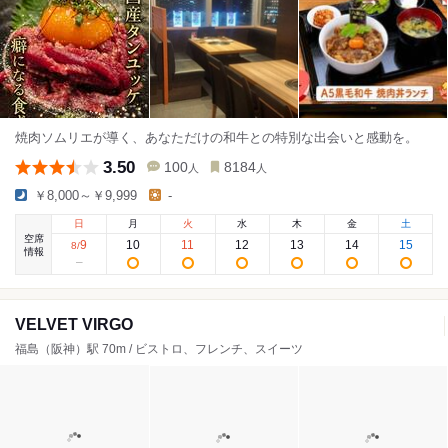
焼肉ソムリエが導く、あなただけの和牛との特別な出会いと感動を。
3.50
100
8184
人
人
￥8,000～￥9,999
-
日
月
火
水
木
金
土
空席
9
10
11
12
13
14
15
8
/
情報
VELVET VIRGO
福島（阪神）駅 70m / ビストロ、フレンチ、スイーツ