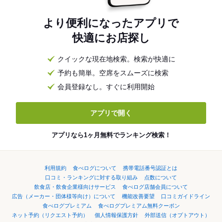
より便利になったアプリで
快適にお店探し
クイックな現在地検索。検索が快適に
予約も簡単。空席をスムーズに検索
会員登録なし。すぐに利用開始
アプリで開く
アプリなら1ヶ月無料でランキング検索！
利用規約
食べログについて
携帯電話番号認証とは
口コミ・ランキングに対する取り組み
点数について
飲食店・飲食企業様向けサービス
食べログ店舗会員について
広告（メーカー・団体様等向け）について
機能改善要望
口コミガイドライン
食べログプレミアム
食べログプレミアム無料クーポン
ネット予約（リクエスト予約）
個人情報保護方針
外部送信（オプトアウト）