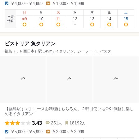
￥4,000～￥4,999
￥1,000～￥1,999
日
月
火
水
木
金
土
空席
9
10
11
12
13
14
15
8
/
情報
ビストリア 魚タリアン
福島（ＪＲ西日本）駅 149m / イタリアン、シーフード、パスタ
【福島駅すぐ】コースお料理はもちろん、２軒目使いもOK‼気軽に楽し
めるイタリアン
3.43
251
18192
人
人
￥5,000～￥5,999
￥2,000～￥2,999