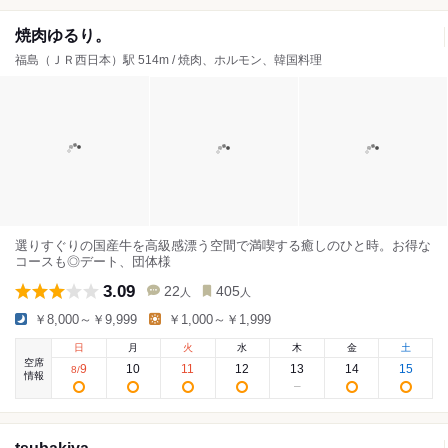
焼肉ゆるり。
福島（ＪＲ西日本）駅 514m / 焼肉、ホルモン、韓国料理
選りすぐりの国産牛を高級感漂う空間で満喫する癒しのひと時。お得な
コースも◎デート、団体様
3.09
22
405
人
人
￥8,000～￥9,999
￥1,000～￥1,999
日
月
火
水
木
金
土
空席
9
10
11
12
13
14
15
8
/
情報