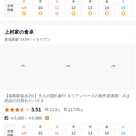
日
月
火
水
木
金
土
空席
9
10
11
12
13
14
15
8
/
情報
上村家の食卓
新福島駅 143m / イタリアン
【福島駅徒歩2分】大人の隠れ家❗️イタリアンベースの創作居酒屋✨〆は
絶品の日替わりパスタ
3.51
113
11735
人
人
￥5,000～￥5,999
-
日
月
火
水
木
金
土
空席
9
10
11
12
13
14
15
8
/
情報