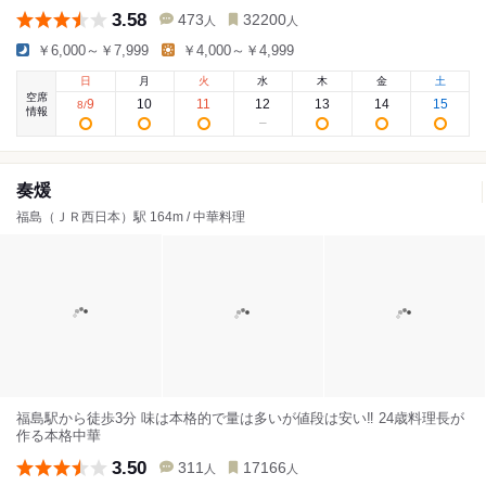
3.58
473
32200
人
人
￥6,000～￥7,999
￥4,000～￥4,999
日
月
火
水
木
金
土
空席
9
10
11
12
13
14
15
8
/
情報
奏煖
福島（ＪＲ西日本）駅 164m / 中華料理
福島駅から徒歩3分 味は本格的で量は多いが値段は安い‼️ 24歳料理長が
作る本格中華
3.50
311
17166
人
人