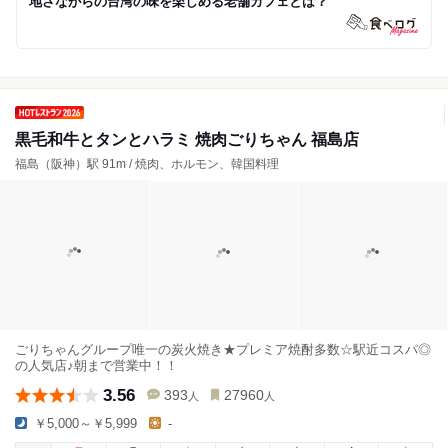
地さながらの台湾の味を楽しめる老舗カフェとは？
黒毛和牛とタンとハラミ 焼肉ごりちゃん 福島店
福島（阪神）駅 91m / 焼肉、ホルモン、韓国料理
ごりちゃんグループ唯一の炭火焼き★プレミア焼酎多数☆駅近コスパ◎
の人気店♪朝まで営業中！！
3.56
393
27960
人
人
￥5,000～￥5,999
-