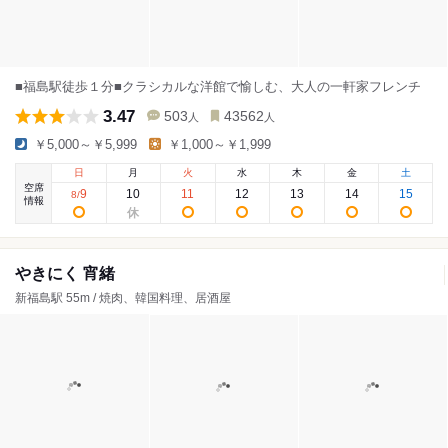
■福島駅徒歩１分■クラシカルな洋館で愉しむ、大人の一軒家フレンチ
3.47
503
43562
人
人
￥5,000～￥5,999
￥1,000～￥1,999
日
月
火
水
木
金
土
空席
9
10
11
12
13
14
15
8
/
情報
やきにく 宵緒
新福島駅 55m / 焼肉、韓国料理、居酒屋