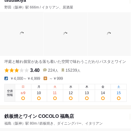
tsubakiya
野田（阪神）駅 666m / イタリアン、居酒屋
坪庭と離れ個室がある落ち着いた空間で味わうこだわりパスタとワイン
3.40
224
15239
人
人
￥4,000～￥4,999
～￥999
日
月
火
水
木
金
土
空席
9
10
11
12
13
14
15
8
/
情報
鉄板焼とワイン COCOLO 福島店
福島（阪神）駅 80m / 鉄板焼き、ダイニングバー、イタリアン