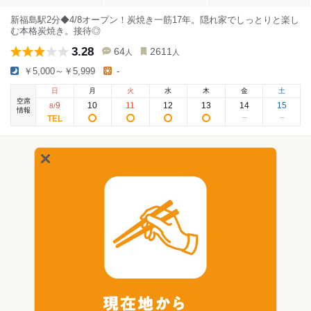
新福島駅2分◆4/8オープン！炭焼き一筋17年。隠れ家でしっとりと楽し
む本格炭焼き。接待◎
3.28
64
2611
人
人
￥5,000～￥5,999
-
日
月
火
水
木
金
土
空席
9
10
11
12
13
14
15
8
/
情報