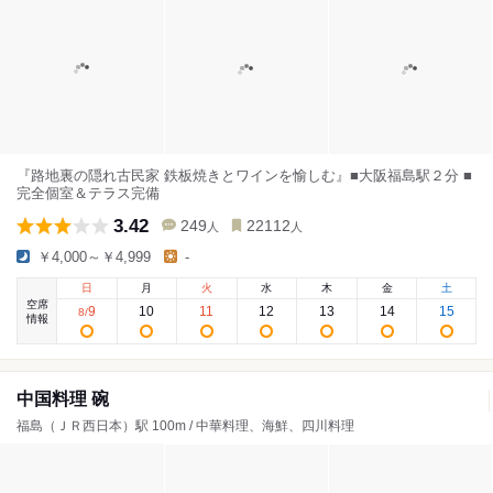
『路地裏の隠れ古民家 鉄板焼きとワインを愉しむ』■大阪福島駅２分 ■
完全個室＆テラス完備
3.42
249
22112
人
人
￥4,000～￥4,999
-
日
月
火
水
木
金
土
空席
9
10
11
12
13
14
15
8
/
情報
中国料理 碗
福島（ＪＲ西日本）駅 100m / 中華料理、海鮮、四川料理