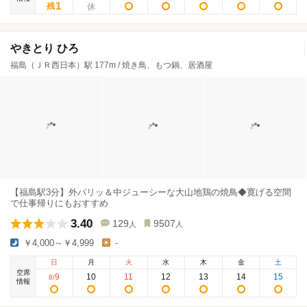
1
残
やきとり ひろ
福島（ＪＲ西日本）駅 177m / 焼き鳥、もつ鍋、居酒屋
【福島駅3分】外パリッ＆中ジューシーな大山地鶏の焼鳥◆寛げる空間
で仕事帰りにもおすすめ
3.40
129
9507
人
人
￥4,000～￥4,999
-
日
月
火
水
木
金
土
空席
9
10
11
12
13
14
15
8
/
情報