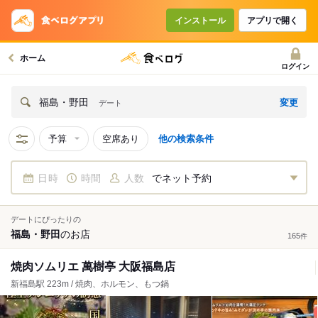
インストール
アプリで開く
ホーム
ログイン
変更
福島・野田
デート
予算
空席あり
他の検索条件
日時
時間
人数
でネット予約
デートにぴったりの
福島・野田
の
お店
165
件
焼肉ソムリエ 萬樹亭 大阪福島店
新福島駅 223m / 焼肉、ホルモン、もつ鍋