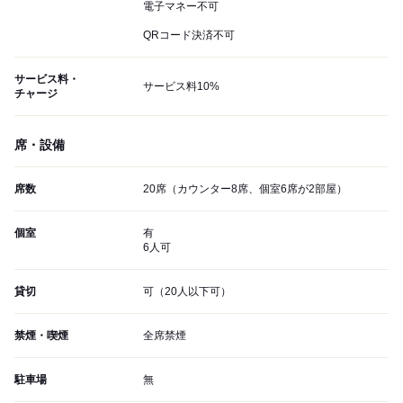
電子マネー不可
QRコード決済不可
サービス料・
サービス料10%
チャージ
席・設備
席数
20席（カウンター8席、個室6席が2部屋）
個室
有
6人可
貸切
可（20人以下可）
禁煙・喫煙
全席禁煙
駐車場
無