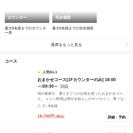
カウンター
完全個室
最大8名様までのカウンタ
最大6名様までの完全個室
ー席
座席をもっと見る
コース
人気No.1
おまかせコース[1Fカウンターのみ] 18:00
～/20:30～
10品
旬の食材や、選りすぐりのお肉を使ったおまかせコー
ス。 メイン料理は骨付き枯らしのサーロイン。希々なら
ではの肉質に仕上げております。 香り、余韻、硬直がほ
2～8名様
どけた心地よい噛みごたえを味わい下さい。
18,700
円
(税込)
詳細・予約