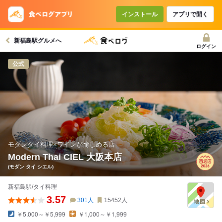
インストール
アプリで開く
新福島駅グルメへ
ログイン
公式
モダンタイ料理×ワインが愉しめる店
Modern Thai CIEL 大阪本店
(モダン タイ シエル)
新福島駅/タイ料理
3.57
301
人
15452
人
￥5,000～￥5,999
￥1,000～￥1,999