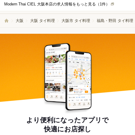
のないペースで少しずつ業務に慣れていただける環境です。ホールスタッフ
Modern Thai CIEL 大阪本店の求人情報をもっと見る（
1
件）
は複数名で協力しながら業務を進めているため、困ったときや忙しいときも
フォローし合える雰囲気です。 未経験の方には、入社時に接客マナー研修を
実施し、基本的な立ち居振る舞いやお客様への対応方法を丁寧にお伝えしま
大阪
大阪 タイ料理
大阪市 タイ料理
福島・野田 タイ料理
す。分からないことがあればすぐに先輩がサポートしますので、安心してチ
ャレンジしてください。
より便利になったアプリで
快適にお店探し