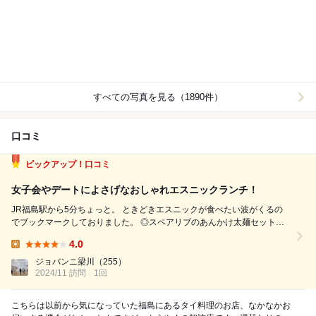
すべての写真を見る（1890件）
口コミ
ピックアップ！口コミ
女子会やデートによさげなおしゃれエスニックランチ！
JR福島駅から5分ちょっと。 ときどきエスニックが食べたい波がくるの
でブックマークしておりました。 ◎スペアリブのあんかけ太麺セット
1,300円 週替わりメニューのスペアリブ！ 骨付きのお肉はするするっと
4.0
骨からほぐれてやわらかい！ あんかけに台湾っぽさを感じました！八角
Lunch:
でしょ...
ジョバンニ梁川
（255）
2024/11 訪問
1回
こちらは以前から気になっていた福島にあるタイ料理のお店、なかなかお