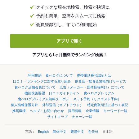
クイックな現在地検索。検索が快適に
予約も簡単。空席をスムーズに検索
会員登録なし。すぐに利用開始
アプリで開く
アプリなら1ヶ月無料でランキング検索！
利用規約
食べログについて
携帯電話番号認証とは
口コミ・ランキングに対する取り組み
飲食店・飲食企業様向けサービス
食べログ店舗会員について
広告（メーカー・団体様等向け）について
機能改善要望
口コミガイドライン
食べログプレミアム
食べログプレミアム無料クーポン
ネット予約（リクエスト予約）
個人情報保護方針
外部送信（オプトアウト）
特定商取引法に基づく表記
推奨環境
ヘルプ・お問い合わせ
採用情報
企業情報
キーワード一覧
サイトマップ
チェーン一覧
言語：
English
简体中文
繁體中文
한국어
日本語