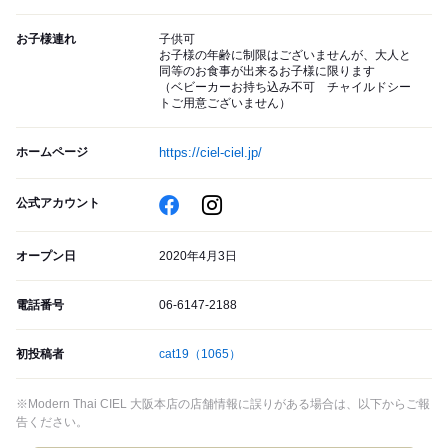
お子様連れ
子供可
お子様の年齢に制限はございませんが、大人と
同等のお食事が出来るお子様に限ります
（ベビーカーお持ち込み不可 チャイルドシー
トご用意ございません）
ホームページ
https://ciel-ciel.jp/
公式アカウント
オープン日
2020年4月3日
電話番号
06-6147-2188
初投稿者
cat19
（1065）
※Modern Thai CIEL 大阪本店の店舗情報に誤りがある場合は、以下からご報
告ください。