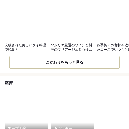
洗練された美しいタイ料理
ソムリエ厳選のワインと料
四季折々の食材を散
で晩餐を
理のマリアージュを心ゆく
たコースでいつもと
まで味わう
別な夜を
こだわりをもっと見る
座席
テーブル席
カウンター