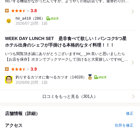
伺いする機会がなかったんですが、ようやくの初訪店です。週替わりのラ
ンチメニューがカオカームーだったので迷わずそれを...
3.8
Lunch:
hir_a418
（286）
2026/07 訪問
1回
WEEK DAY LUNCH SET 是非食べて欲しい！バンコク5つ星
ホテル出身のシェフが手掛ける本格的なタイ料理！！！
いつも閲覧頂き誠にありがとうございますm(_ _)m 良いと思いましたら
【お店を保存】ボタンでブックマークして頂けると大変嬉しいですm(_
_)m 会社員ランチ！ さて...
3.9
Lunch:
釣りするカツオに食べるカツオ
（14028）
2026/06 訪問
1回
口コミをもっと見る（301人）
店舗情報（詳細）
修正
アクセス
住所を修正