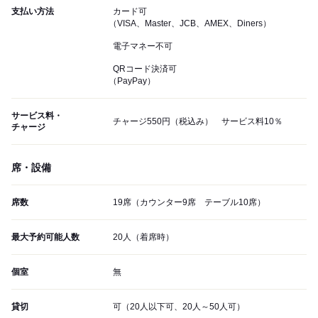
支払い方法
カード可
（VISA、Master、JCB、AMEX、Diners）
電子マネー不可
QRコード決済可
（PayPay）
サービス料・
チャージ550円（税込み） サービス料10％
チャージ
席・設備
席数
19席（カウンター9席 テーブル10席）
最大予約可能人数
20人（着席時）
個室
無
貸切
可（20人以下可、20人～50人可）