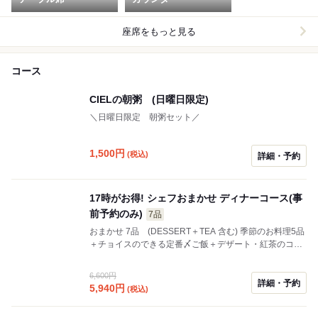
座席をもっと見る
コース
CIELの朝粥 (日曜日限定)
＼日曜日限定 朝粥セット／
1,500
円
(税込)
詳細・予約
17時がお得! シェフおまかせ ディナーコース(事
前予約のみ)
7品
おまかせ 7品 (DESSERT＋TEA 含む) 季節のお料理5品
＋チョイスのできる定番〆ご飯＋デザート・紅茶のコー
ス
6,600円
詳細・予約
5,940
円
(税込)