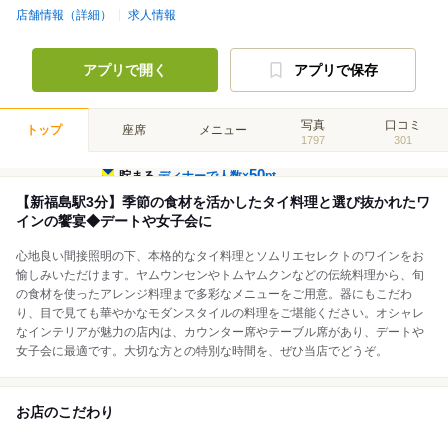
店舗情報（詳細）
求人情報
アプリで開く
アプリで保存
写真
口コミ
トップ
座席
メニュー
1797
301
50
貯まる
ディナーで人数×
pt
【新福島駅3分】季節の食材を活かしたタイ料理と選び抜かれたワ
インの饗宴◆デートや女子会に
心地良い間接照明の下、本格的なタイ料理とソムリエセレクトのワインをお
愉しみいただけます。ヤムウンセンやトムヤムクンなどの伝統料理から、旬
の食材を使ったアレンジ料理まで多彩なメニューをご用意。器にもこだわ
り、目で見ても華やかなモダンスタイルの料理をご堪能ください。オシャレ
なインテリアが魅力の店内は、カウンター席やテーブル席があり、デートや
女子会に最適です。大切な方との特別な時間を、ぜひ当店でどうぞ。
お店のこだわり