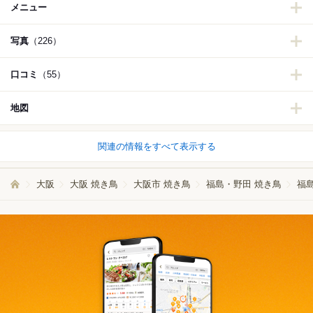
メニュー
写真
（226）
口コミ
（55）
地図
関連の情報をすべて表示する
大阪
大阪 焼き鳥
大阪市 焼き鳥
福島・野田 焼き鳥
福