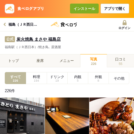
インストール
アプリで開く
福島（ＪＲ西日本）駅グルメへ
ログイン
炭火焼鳥 まさや 福島店
公式
福島駅（ＪＲ西日本）/焼き鳥､ 居酒屋
写真
口コミ
トップ
座席
メニュー
226
55
すべて
料理
ドリンク
内観
外観
その他
226
194
19
5
8
226
件