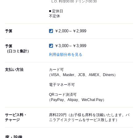
L.O. 料理00:00 ドリンク00:30
■ 定休日
不定休
￥2,000～￥2,999
予算
￥3,000～￥3,999
予算
（口コミ集計）
利用金額分布を見る
支払い方法
カード可
（VISA、Master、JCB、AMEX、Diners）
電子マネー不可
QRコード決済可
（PayPay、Alipay、WeChat Pay）
サービス料・
席料220円（お子様も席料を頂戴いたします。バ
チャージ
ニラアイスクリームをサービス致します）
席・設備