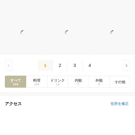
1
2
3
4
すべて
料理
ドリンク
内観
外観
その他
226
194
19
5
8
アクセス
住所を修正