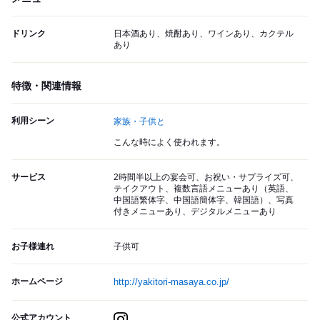
ドリンク
日本酒あり、焼酎あり、ワインあり、カクテル
あり
特徴・関連情報
利用シーン
家族・子供と
こんな時によく使われます。
サービス
2時間半以上の宴会可、お祝い・サプライズ可、
テイクアウト、複数言語メニューあり（英語、
中国語繁体字、中国語簡体字、韓国語）、写真
付きメニューあり、デジタルメニューあり
お子様連れ
子供可
ホームページ
http://yakitori-masaya.co.jp/
公式アカウント