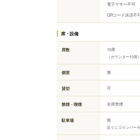
電子マネー不可
QRコード決済不
席・設備
10席
席数
（カウンター10席
無
個室
可
貸切
全席禁煙
禁煙・喫煙
無
駐車場
近くにコインパー