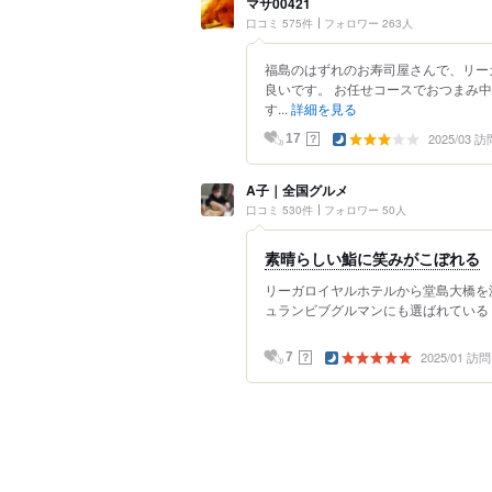
マサ00421
口コミ 575件
フォロワー 263人
福島のはずれのお寿司屋さんで、リー
良いです。 お任せコースでおつまみ
す...
詳細を見る
2025/03 訪
？
17
A子｜全国グルメ
口コミ 530件
フォロワー 50人
素晴らしい鮨に笑みがこぼれる
リーガロイヤルホテルから堂島大橋を渡
ュランビブグルマンにも選ばれている 味
2025/01 訪問
？
7