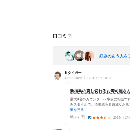
口コミ
？
好みのあう人を
Kタイガー
口コミ 882件
フォロワー 1,281人
新福島の貸し切れるお寿司屋さ
最大8名のカウンターへ事前に相談すれ
みスタイルで、清潔感ある綺麗なお店で、
細を見る
2025/11 訪
？
87