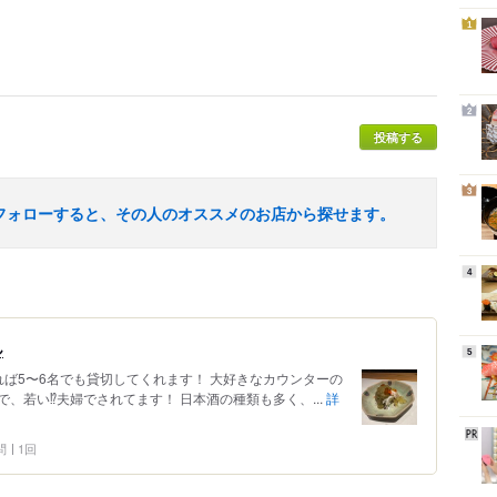
1
2
投稿する
3
フォローすると、その人のオススメのお店から探せます。
4
ん
5
ば5〜6名でも貸切してくれます！ 大好きなカウンターの
若い⁉︎夫婦でされてます！ 日本酒の種類も多く、...
詳
問
1回