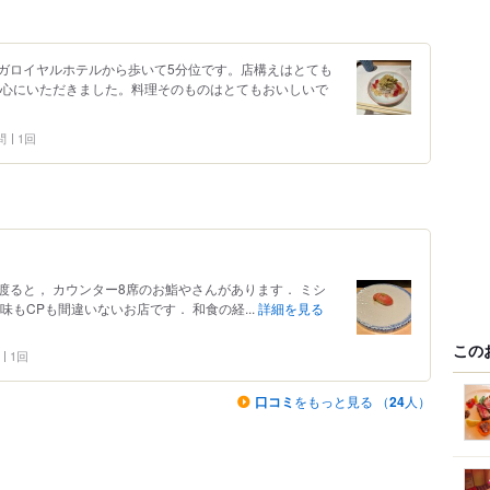
ガロイヤルホテルから歩いて5分位です。店構えはとても
中心にいただきました。料理そのものはとてもおいしいで
問
1回
ると， カウンター8席のお鮨やさんがあります． ミシ
もCPも間違いないお店です． 和食の経...
詳細を見る
この
1回
口コミ
をもっと見る （
24
人）