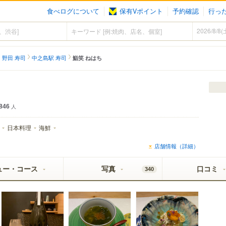
食べログについて
保有Vポイント
予約確認
行っ
・野田 寿司
中之島駅 寿司
鮨笑 ねはち
846
人
日本料理
海鮮
店舗情報（詳細）
ュー・コース
写真
口コミ
340