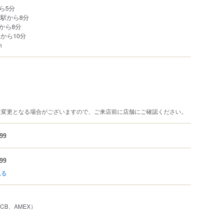
ら5分
島駅から8分
から8分
から10分
m
は変更となる場合がございますので、ご来店前に店舗にご確認ください。
99
99
見る
、JCB、AMEX）