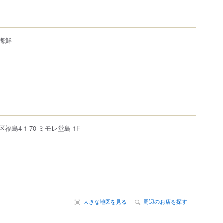
海鮮
区
福島
4-1‐70
ミモレ堂島 1F
大きな地図を見る
周辺のお店を探す