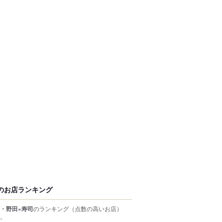
のお店ランキング
・野田×寿司
のランキング
（点数の高いお店）
。