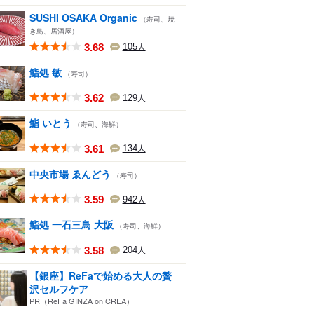
SUSHI OSAKA Organic
（寿司、焼
き鳥、居酒屋）
3.68
105
人
鮨処 敏
（寿司）
3.62
129
人
鮨 いとう
（寿司、海鮮）
3.61
134
人
中央市場 ゑんどう
（寿司）
3.59
942
人
鮨処 一石三鳥 大阪
（寿司、海鮮）
3.58
204
人
【銀座】ReFaで始める大人の贅
沢セルフケア
PR（ReFa GINZA on CREA）