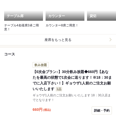
テーブル席
カウンター
貸切
テーブル4名様席3卓ご用
カウンター8席ご用意！
意！
座席をもっと見る
コース
飲み放題
【0次会プラン♪】30分飲み放題◆660円【あな
たを最高の状態で1次会に送ります！※18：30ま
でに入店下さい！】ギョウザ1人前のご注文お願
いいたします
1品
ギョウザ1人前のご注文お願いいたします 18：30入店ま
でとなります！
660
円
(税込)
詳細・予約