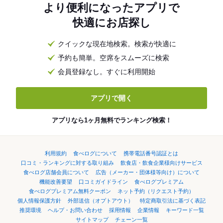
より便利になったアプリで
快適にお店探し
クイックな現在地検索。検索が快適に
予約も簡単。空席をスムーズに検索
会員登録なし。すぐに利用開始
アプリで開く
アプリなら1ヶ月無料でランキング検索！
利用規約
食べログについて
携帯電話番号認証とは
口コミ・ランキングに対する取り組み
飲食店・飲食企業様向けサービス
食べログ店舗会員について
広告（メーカー・団体様等向け）について
機能改善要望
口コミガイドライン
食べログプレミアム
食べログプレミアム無料クーポン
ネット予約（リクエスト予約）
個人情報保護方針
外部送信（オプトアウト）
特定商取引法に基づく表記
推奨環境
ヘルプ・お問い合わせ
採用情報
企業情報
キーワード一覧
サイトマップ
チェーン一覧