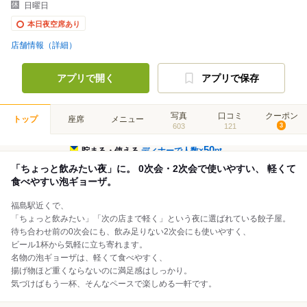
日曜日
本日夜空席あり
店舗情報（詳細）
アプリで開く
アプリで保存
写真
口コミ
クーポン
トップ
座席
メニュー
603
121
3
50
貯まる・使える
ディナーで人数×
pt
「ちょっと飲みたい夜」に。 0次会・2次会で使いやすい、 軽くて
食べやすい泡ギョーザ。
福島駅近くで、
「ちょっと飲みたい」「次の店まで軽く」という夜に選ばれている餃子屋。
待ち合わせ前の0次会にも、飲み足りない2次会にも使いやすく、
ビール1杯から気軽に立ち寄れます。
名物の泡ギョーザは、軽くて食べやすく、
揚げ物ほど重くならないのに満足感はしっかり。
気づけばもう一杯、そんなペースで楽しめる一軒です。