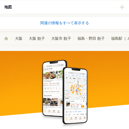
地図
関連の情報をすべて表示する
大阪
大阪 餃子
大阪市 餃子
福島・野田 餃子
福島駅（Ｊ