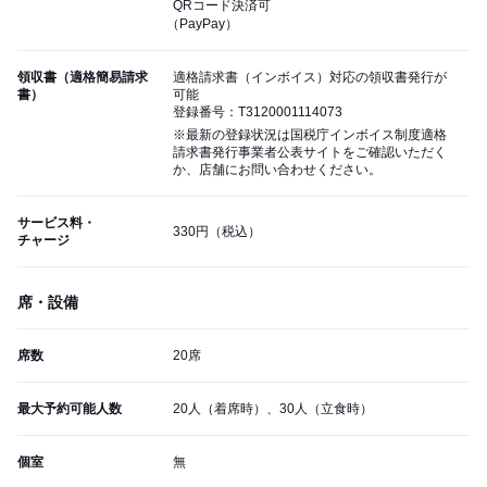
QRコード決済可
（PayPay）
領収書（適格簡易請求
適格請求書（インボイス）対応の領収書発行が
書）
可能
登録番号：T3120001114073
※最新の登録状況は国税庁インボイス制度適格
請求書発行事業者公表サイトをご確認いただく
か、店舗にお問い合わせください。
サービス料・
330円（税込）
チャージ
席・設備
席数
20席
最大予約可能人数
20人（着席時）、30人（立食時）
個室
無