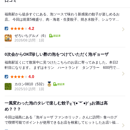
口コミ
福島駅から徒歩すぐにある、泡ソースで味わう新感覚の餃子が楽しめるお
店。 今回は前菜5種盛り、肉・海老・生姜餃子、焼き水餃子、シュウマ
イ、チーズシュウマイ、塩昆布ピーマン、肉味噌も...
4.2
Dinner:
ぜろいちグルメ
（6）
2026/08 訪問
1回
0次会からOK⁉︎珍しい酢の泡をつけていただく泡ギョーザ
福島駅近くにて散策中に見つけたこちらのお店に寄ってみました。本日2
軒目になります。 まずはキリン ハートランド タンブラー 600円で乾
杯。 突出しはもやしナムル。食べるら...
4.0
Dinner:
カロン0810
（532）
2025/10 訪問
1回
一風変わった泡のタレで楽しむ餃子₍₍ ◝(●˙꒳˙●)◜ ₎₎お酒は高
め？？？
今回は福島にある「泡ギョーザ ファンホリック」さんに訪問✨ 食べログ
で喫煙可能でポイントが使用できるお店を検索してヒットしたお店✨福島
区のイメージですが喫煙可能が少ないイメー...