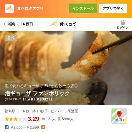
コースで使えるクーポン
戻る
インストール
アプリで開く
福島（ＪＲ西日本）駅グルメへ
クーポンを利用せず予約する
ログイン
公式
泡で食べるギョーザで15時から飲める店◎
泡ギョーザ ファンホリック
(FUNHOLiC 【旧店名】東京泡餃子)
福島駅（ＪＲ西日本）/餃子､ ビアバー､ 居酒屋
3.29
121
人
5990
人
￥2,000～￥2,999
-