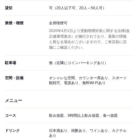
貸切
可（20人以下可、20人～50人可）
禁煙・喫煙
全席喫煙可
2020年4月1日より受動喫煙対策に関する法律(改
正健康増進法）が施行されており、最新の情報
と異なる場合がございますので、ご来店前に店
舗にご確認ください。
駐車場
無（近隣にコインパーキングあり）
空間・設備
オシャレな空間、カウンター席あり、スポーツ
観戦可、電源あり、無料Wi-Fiあり
メニュー
コース
飲み放題、3時間以上飲み放題、食べ放題
ドリンク
日本酒あり、焼酎あり、ワインあり、カクテル
あり