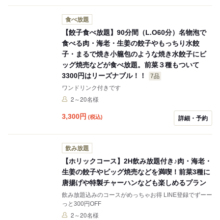
食べ放題
【餃子食べ放題】90分間（L.O60分）名物泡で
食べる肉・海老・生姜の餃子やもっちり水餃
子・まるで焼き小籠包のような焼き水餃子にビ
ッグ焼売などが食べ放題。前菜３種もついて
3300円はリーズナブル！！
7品
ワンドリンク付きです
2～20名様
3,300
円
(税込)
詳細・予約
飲み放題
【ホリックコース】2H飲み放題付き♪肉・海老・
生姜の餃子やビッグ焼売などを満喫！前菜3種に
唐揚げや特製チャーハンなども楽しめるプラン
飲み放題込みのコースがめっちゃお得 LINE登録でずーー
っと300円OFF
2～20名様