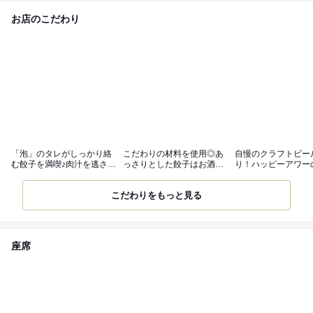
お店のこだわり
「泡」のタレがしっかり絡
こだわりの材料を使用◎あ
自慢のクラフトビー
む餃子を満喫♪肉汁を逃さず
っさりとした餃子はお酒と
り！ハッピーアワー
味わえます
相性抜群！
会も楽しんで♪
こだわりをもっと見る
座席