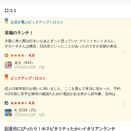
口コミ
お店が選ぶピックアップ！口コミ
至福のランチ！
大阪に来た際は行きいなあとずっと思っていた クイントカントさんに。
サローネさんは横浜、日比谷といったことがあったのですが念願の来店で
す。 大正時代の洋館「中之島ダイビル本館」1階に位置する、重厚感とモ
4.0
ダンさが融合した空間。 天井高で開放感があり、大きな窓からは自然光
Lunch:
が差し込みお昼は明るく落ち着いたモードでゆっくり食事が楽しめます。
あも
（614）
カジュアルすぎず、かといって堅苦しすぎず、...
2025/06 訪問
1回
ピックアップ！口コミ
恋人の留学前のお祝いに伺いました。ここを選んで本当に良かった。予約
の2日前に苦手な物等の確認のための電話がある所から好印象。店内は白
と黒を基調とした清潔感のある内装。シェフの方が料理の前と後に挨拶に
4.6
来てくれたのもとても嬉しかったです。さらに料理がどれも美味しい。多
Dinner:
くの料理が同じ食材を違った調理で仕上...
K_0729
（75）
2025/09 訪問
1回
記念日にぴったり！ホスピタリティたかいイタリアンランチ