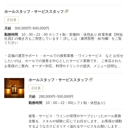
ど、細やかな気配りを大切にしながらフロア全体を見渡して動いていただき
ます。 お客様の特別な時間を演出するため、心のこもったサービスと丁寧な
ホールスタッフ・サービススタッフ
ワインサーブをお願いします。 当店では上質な料理とサービスを提供してい
ますが、経験が浅い方や未経験の方も大歓迎です。 実際に、未経験からスタ
正社員
ートして4年目に副支配人へ昇格したスタッフや、今ではヨーロッパで活躍し
月給
300,000円~600,000円
ているメンバーもいます。 頑張る人をしっかり支えるため、基礎から丁寧に
教える研修体制を整えています。 あなたの接客や料理を通してお客様に幸せ
勤務時間
10：00～22：00 ※シフト制・実働8h・休憩あり 終電考慮 【時短
社員】の働き方もご用意しています！ 詳しくは〈雇用形態・給与欄〉をご覧
を届け、その経験があなた自身の人生にも豊かさをもたらす。 そんな環境が
ください
ここにあります。
・店舗の運営サポート ・ホールでの接客業務 ・ワインサービス など お任せ
したいのは、ホールでの接客を中心としたサービス業務です。 ご来店された
お客様のご案内、オーダー対応、料理やドリンクの提供、メニュー説明な
ど、細やかな気配りを大切にしながらフロア全体を見渡して動いていただき
ます。 お客様の特別な時間を演出するため、心のこもったサービスと丁寧な
ホールスタッフ・サービススタッフ
ワインサーブをお願いします。 当店では上質な料理とサービスを提供してい
ますが、経験が浅い方や未経験の方も大歓迎です。 実際に、未経験からスタ
正社員
ートして4年目に副支配人へ昇格したスタッフや、今ではヨーロッパで活躍し
月給
280,000円~500,000円
ているメンバーもいます。 頑張る人をしっかり支えるため、基礎から丁寧に
教える研修体制を整えています。 あなたの接客や料理を通してお客様に幸せ
勤務時間
10：00～22：00(シフト制・休憩あり)
を届け、その経験があなた自身の人生にも豊かさをもたらす。 そんな環境が
ここにあります。
接客・サービス・ワインの管理やサーブといったホール業務
全般を、スキルや経験に応じてお任せします。 お客様が感動
するようなホスピタリティ溢れるサービスをお願いします。