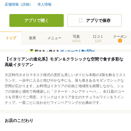
店舗情報（詳細）
求人情報
アプリで開く
アプリで保存
写真
口コミ
クーポン
トップ
座席
メニュー
14131
1237
1
50
貯まる・使える
ディナーで人数×
pt
【イタリアンの進化系】モダン＆クラシックな空間で食す多彩な
高級イタリアン
大正時代ネオロマネスク様式の意匠も美しいダイビル本館の1階を飾るリスト
ランテ。一歩中に入ると煌びやかな中にも、落ち着きあるモダンでシックな
空間が広がります。お料理はイタリアの伝統と地域性を踏襲しながら、シェ
フの技術と感性で再構築した「クチーナ・クレアティーバ」。全11皿のコー
スを月替りでご用意。ドリンクはイタリア全土のナチュラルワインをライン
ナップ。一皿ごとに合わせたワインペアリングがお薦めです。
お店のこだわり