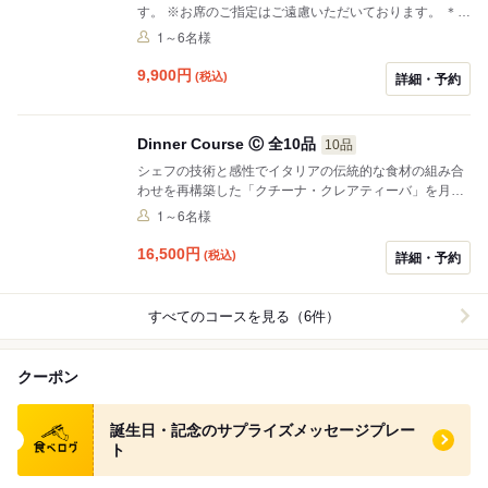
す。 ※お席のご指定はご遠慮いただいております。 ＊コ
ース内容は今現在の料理内容ですので、御予約の日程に
1～6名様
よってはコース内容と変わっている場合がございます。
詳しくは店舗へお問い合わせください。 仕入れの状況に
9,900
円
(税込)
詳細・予約
よっても内容が一部変更となることもございますので詳
しくは店舗までお問い合わせ下さい。※掲載のご料金は
お1人様分のお値段となります。 ※別途サービス料10％
Dinner Course Ⓒ 全10品
10品
を頂戴しております。
シェフの技術と感性でイタリアの伝統的な食材の組み合
わせを再構築した「クチーナ・クレアティーバ」を月替
わり全10皿のコースでご用意しております。 ※掲載のご
1～6名様
料金はお1人様分のお値段となります。 ※別途サービス
料10％を頂戴しております。 ※お席のご指定はご遠慮い
16,500
円
(税込)
詳細・予約
ただいております。
すべてのコースを見る（6件）
クーポン
食べログ クーポン
誕生日・記念のサプライズメッセージプレー
ト