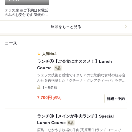
テラス席 ※ご予約はお電話
のみのお受付です 気候のよ
いシーズンお昼限定
座席をもっと見る
コース
人気No.1
ランチⒶ【ご会食にオススメ！】Lunch
Course
9品
シェフの技術と感性でイタリアの伝統的な食材の組み合
わせを再構築した「クチーナ・クレアティーバ」をディ
ナーにも負けないクオリティーの全9皿コースでご用意
1～6名様
しております。 ※お席のご指定はご遠慮いただいており
ます。 ＊コース内容は今現在の料理内容ですので、御予
7,700
円
(税込)
詳細・予約
約の日程によってはコース内容と変わっている場合がご
ざいます。詳しくは店舗へお問い合わせください。 仕入
れの状況によっても内容が一部変更となることもござい
ランチⒷ【メインが牛肉ランチ】Special
ますので詳しくは店舗までお問い合わせ下さい。 ※掲載
Lunch Course
のご料金はお1人様分のお値段となります。 ※別途サー
9品
ビス料10％を頂戴しております。
広島 なかやま牧場の牛肉(高原黒牛)ランチコースで