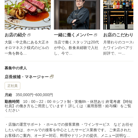
お店の紹介
一緒に働くメンバー
お店のこだわり
大阪・中之島にある大正ネ
当店で働くスタッフは20代
月替わりのコースに
オロマネスク様式のビルの
が中心。飲食未経験で入社
たワインのペアリン
一角を飾る…
し、今で…
好評で、一…
募集中の求人
店長候補・マネージャー
正社員
月給
350,000円~600,000円
勤務時間
10：00～22：00 ※シフト制・実働8h・休憩あり 終電考慮 【時短
社員】の働き方もご用意しています！ 詳しくは〈雇用形態・給与欄〉をご覧
ください
・店舗の運営サポート ・ホールでの接客業務 ・ワインサービス など お任せ
したいのは、ホールでの接客を中心としたサービス業務です。 ご来店された
お客様のご案内、オーダー対応、料理やドリンクの提供、メニュー説明な