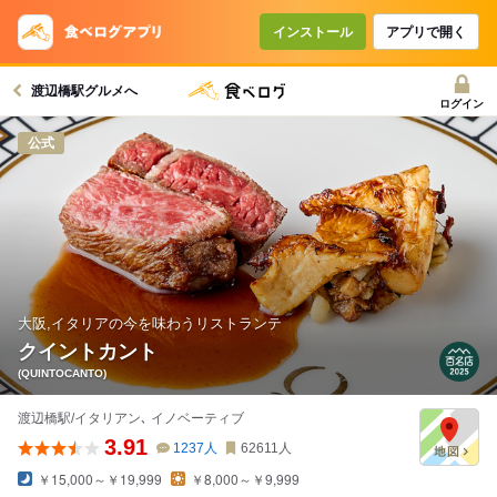
コースで使えるクーポン
戻る
インストール
アプリで開く
渡辺橋駅グルメへ
クーポンを利用せず予約する
ログイン
公式
大阪,イタリアの今を味わうリストランテ
クイントカント
(QUINTOCANTO)
渡辺橋駅/イタリアン､ イノベーティブ
3.91
1237
人
62611
人
￥15,000～￥19,999
￥8,000～￥9,999