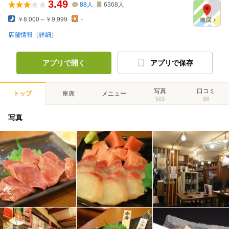
3.49
88
人
6368
人
￥8,000～￥9,999
-
店舗情報（詳細）
アプリで開く
アプリで保存
写真
口コミ
トップ
座席
メニュー
503
88
写真