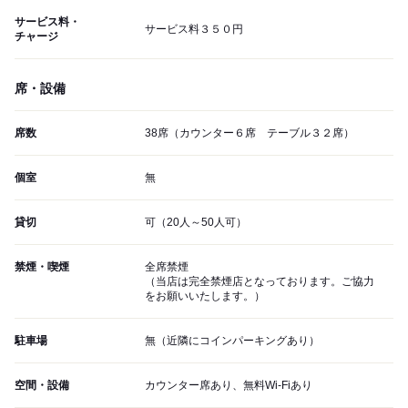
サービス料・
サービス料３５０円
チャージ
席・設備
席数
38席（カウンター６席 テーブル３２席）
個室
無
貸切
可（20人～50人可）
禁煙・喫煙
全席禁煙
（当店は完全禁煙店となっております。ご協力
をお願いいたします。）
駐車場
無（近隣にコインパーキングあり）
空間・設備
カウンター席あり、無料Wi-Fiあり