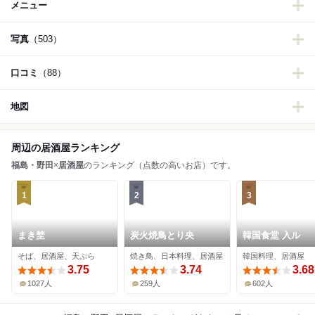
メニュー
写真
（503）
口コミ
（88）
地図
周辺の居酒屋ランキング
福島・野田
×
居酒屋
のランキング（点数の高いお店）です。
1
2
3
まき埜
炭火焼鳥とり央
韓国食堂 入ル
そば、居酒屋、天ぷら
焼き鳥、日本料理、居酒屋
韓国料理、居酒屋
3.75
3.74
3.68
1027人
259人
602人