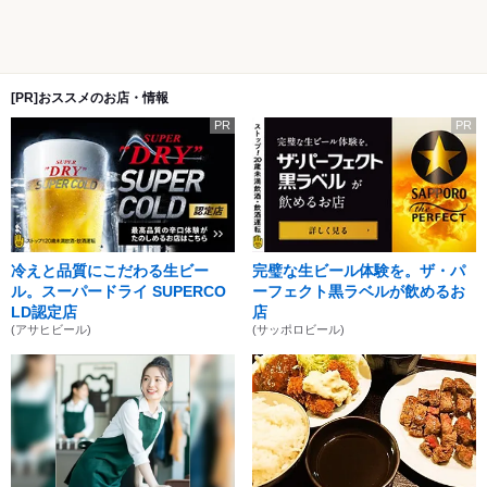
[PR]おススメのお店・情報
PR
PR
冷えと品質にこだわる生ビー
完璧な生ビール体験を。ザ・パ
ル。スーパードライ SUPERCO
ーフェクト黒ラベルが飲めるお
LD認定店
店
(アサヒビール)
(サッポロビール)