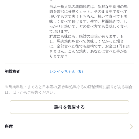
当店一番人気の馬肉焼肉は、新鮮な生食用の馬
肉を贅沢に分厚くカット。そのまま生で食べて
頂いても大丈夫！もちろん、焼いて食べても美
味しく食べて頂けます。生で、片面焼きで、し
っかりと焼いて。どの食べ方でも美味しく食べ
て頂けます。
鮮度にも味にも、絶対の自信が有ります。も
し、馬肉焼肉を食べて美味しくなかった場合
は、全部食べた後でも結構です。お金は1円も頂
きません。こんな焼肉、あなたは食べた事があ
りますか？
初投稿者
シンイッちゃん
（8）
※馬肉料理・まぐろと日本酒の店 赤味処馬ぐろの店舗情報に誤りがある場合
は、以下からご報告ください。
誤りを報告する
座席