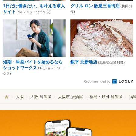
1日だけ働きたい、を叶える求人
グリル ロン 阪急三番街店
(梅田/洋
サイト
食)
PR(ショットワークス)
短期・単発バイトを始めるなら
銀平 北新地店
(北新地/魚介料理)
ショットワークス
PR(ショットワー
クス)
Recommended by
大阪
大阪 居酒屋
大阪市 居酒屋
福島・野田 居酒屋
福