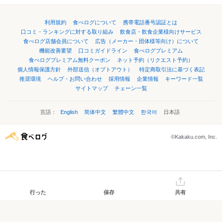
利用規約
食べログについて
携帯電話番号認証とは
口コミ・ランキングに対する取り組み
飲食店・飲食企業様向けサービス
食べログ店舗会員について
広告（メーカー・団体様等向け）について
機能改善要望
口コミガイドライン
食べログプレミアム
食べログプレミアム無料クーポン
ネット予約（リクエスト予約）
個人情報保護方針
外部送信（オプトアウト）
特定商取引法に基づく表記
推奨環境
ヘルプ・お問い合わせ
採用情報
企業情報
キーワード一覧
サイトマップ
チェーン一覧
言語：
English
简体中文
繁體中文
한국어
日本語
©Kakaku.com, Inc.
行った
保存
共有