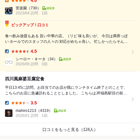
4.0
甘味役。酢がよく効いた餡が絡んで、さっぱりしてて美味しい。小鉢がマ
Lunch:
カロニサラダ、マヨネーズのまろやかな味は、酢豚と交互に食べると楽し
苦楽園
（730）
い。ご飯は小型のお櫃のような器に盛られてて、見た目...
2023/04 訪問
1回
ピックアップ！口コミ
食べ飲み放題もある 旨い中華の店。（リピ 味も良いが、 今日は満席っぽ
い ホールでのスタッフの人々の 対応がめちゃ良い。 忙しかったらそんな
感じになるやん、 人やねんから、それが全然無い。 厨房の人も凄いのか
4.5
提供もめちゃ速い。 アツアツやしな。 最初は決まったメニュー...
Dinner:
シーロー・キータ
（34）
2026/06 訪問
3回
四川風麻婆豆腐定食
平日13:45に訪問。お目当てのお店が既にランチタイム終了とのことで、
こちらのお店に急遽訪れることとしました。 こちらはJR福島駅目の前の
ホテル阪神地下一階にある中華料理屋さ...
3.5
Dinner:
mahiro1213
（4319）
2026/01 訪問
1回
口コミをもっと見る（124人）