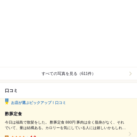
すべての写真を見る（611件）
口コミ
お店が選ぶピックアップ！口コミ
酢豚定食
今日は福島で散髪をした。 酢豚定食 880円 豚肉は全く脂身がなく、それ
でいて、量は結構ある。カロリーを気にしている人には嬉しいかもしれな
い。野菜は、ピーマン、人参、玉葱がシャキシャキ、素揚げされた南瓜が