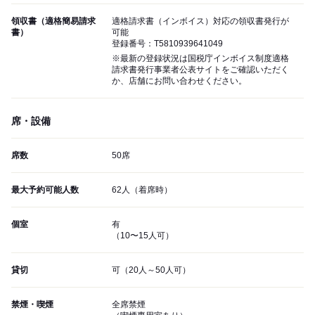
領収書（適格簡易請求
適格請求書（インボイス）対応の領収書発行が
書）
可能
登録番号：T5810939641049
※最新の登録状況は国税庁インボイス制度適格
請求書発行事業者公表サイトをご確認いただく
か、店舗にお問い合わせください。
席・設備
席数
50席
最大予約可能人数
62人（着席時）
個室
有
（10〜15人可）
貸切
可（20人～50人可）
禁煙・喫煙
全席禁煙