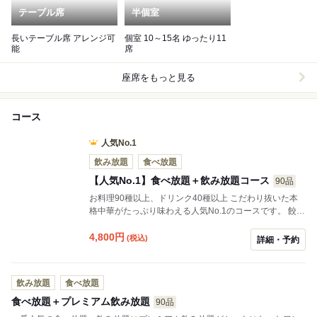
テーブル席
半個室
長いテーブル席 アレンジ可
個室 10～15名 ゆったり11
能
席
座席をもっと見る
コース
人気No.1
飲み放題
食べ放題
【人気No.1】食べ放題＋飲み放題コース
90品
お料理90種以上、ドリンク40種以上 こだわり抜いた本
格中華がたっぷり味わえる人気No.1のコースです。 餃
子、焼売、小籠包、ローストビーフ、エビチリ、エビマ
ヨ、黒酢の酢豚、トンポーロー、名物おこげなど、オー
4,800
円
(税込)
詳細・予約
ダー後に全て調理するので出来立て熱々の中華料理をご
堪能いただけます。ドリンクもアサヒスーパードライ、
日本酒は獺祭、八海山その他期間限定あり。ハイボー
飲み放題
食べ放題
ル、チューハイ、カクテル、梅酒、ワイン、こだわりの
紹興酒や中国酒、焼酎も揃った飲み放題！ 大満足間違い
食べ放題＋プレミアム飲み放題
90品
なし！ レギュラーメニューの他に食べ物飲み物共に季節