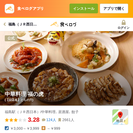
インストール
アプリで開く
福島（ＪＲ西日本）駅グルメへ
ログイン
公式
中華料理 福の虎
(【旧店名】とらの穴)
福島駅（ＪＲ西日本）/中華料理､ 居酒屋､ 餃子
3.28
124
人
2661
人
￥3,000～￥3,999
～￥999