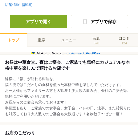
店舗情報（詳細）
アプリで開く
アプリで保存
写真
口コミ
トップ
座席
メニュー
570
124
50
貯まる・使える
ディナーで人数×
pt
お昼は中華食堂。夜はご宴会、ご家族でも気軽にカジュアルな本
格中華を楽しんで頂けるお店です
皆様に「福」が訪れる料理を。
福の虎ではこだわりの食材を使った本格中華を楽しんでいただけます。
お一人様からファミリーの方も大歓迎！少人数の飲み会、会社のご宴会等、
気軽にご利用いただけます。
お昼からのご宴会も承っております！
半個室もあり、ご家族での食事会、女子会、ハレの日、法事、また貸切りに
も対応しており大人数でのご宴会も大歓迎です！名物餃子〜ぜひ一度！
お店のこだわり