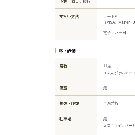
予算
（口コミ集計）
カード可
支払い方法
（VISA、Master、
電子マネー可
席・設備
11席
席数
（４人がけのテー
無
個室
全席禁煙
禁煙・喫煙
無
駐車場
近隣にコインパー