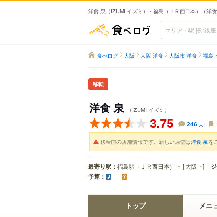
洋食 泉（IZUMI イズミ） - 福島（ＪＲ西日本）（洋
食べログ
食べログ
大阪
大阪 洋食
大阪市 洋食
福島
移転
洋食 泉
（IZUMI イズミ）
3.75
246
人
移転前の店舗情報です。新しい店舗は
洋食 泉
を
最寄り駅：
福島駅（ＪＲ西日本）
[
大阪
]
ジ
予算：
-
-
トップ
メニ