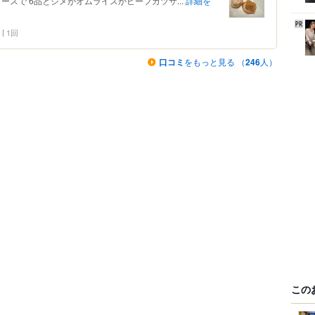
コースで 6品とシメがオムライスかビーフカツサ...
詳細を
1回
口コミ
をもっと見る （
246
人）
この