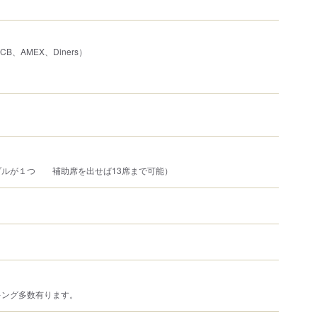
JCB、AMEX、Diners）
ブルが１つ 補助席を出せば13席まで可能）
キング多数有ります。