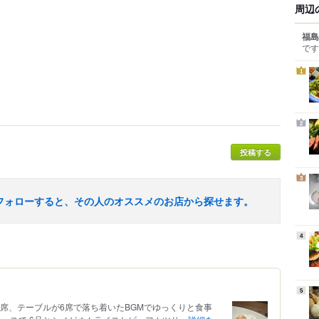
周辺
福島
です
1
2
投稿する
3
フォローすると、その人のオススメのお店から探せます。
4
5
席、テーブルが6席で落ち着いたBGMでゆっくりと食事