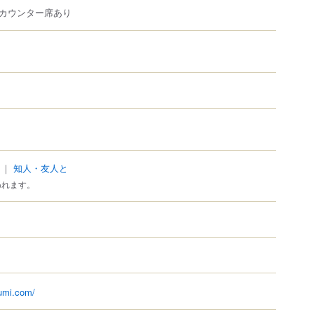
カウンター席あり
｜
知人・友人と
われます。
zumi.com/