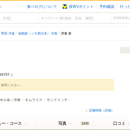
食べログについて
保有Vポイント
予約確認
行っ
食）
・野田 洋食
福島駅（ＪＲ西日本） 洋食
洋食 泉
16757
人
ご参照ください。
ャンル：
洋食
オムライス
サンドイッチ
店舗情報（詳細）
ュー・コース
写真
口コミ
1243