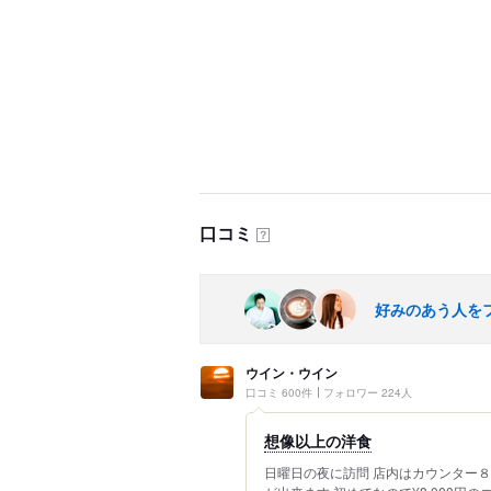
口コミ
？
好みのあう人を
ウイン・ウイン
口コミ 600件
フォロワー 224人
想像以上の洋食
日曜日の夜に訪問 店内はカウンター８