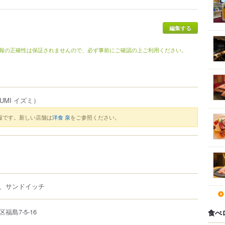
報の正確性は保証されませんので、必ず事前にご確認の上ご利用ください。
ZUMI イズミ）
報です。新しい店舗は
洋食 泉
をご参照ください。
、サンドイッチ
区
福島
7-5-16
食べ