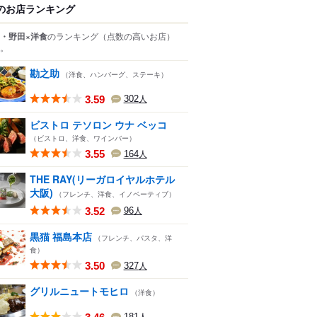
のお店ランキング
・野田×洋食
のランキング
（点数の高いお店）
。
勘之助
（洋食、ハンバーグ、ステーキ）
3.59
302
人
ビストロ テソロン ウナ ベッコ
（ビストロ、洋食、ワインバー）
3.55
164
人
THE RAY(リーガロイヤルホテル
大阪)
（フレンチ、洋食、イノベーティブ）
3.52
96
人
黒猫 福島本店
（フレンチ、パスタ、洋
食）
3.50
327
人
グリルニュートモヒロ
（洋食）
181