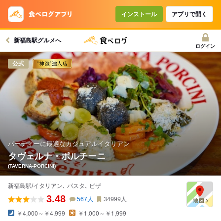
インストール
アプリで開く
新福島駅グルメへ
ログイン
公式
パーティーに最適なカジュアルイタリアン
タヴェルナ・ポルチーニ
(TAVERNA-PORCINI)
新福島駅/イタリアン､ パスタ､ ピザ
3.48
567
人
34999
人
￥4,000～￥4,999
￥1,000～￥1,999