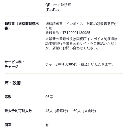
QRコード決済可
（PayPay）
領収書（適格簡易請求
適格請求書（インボイス）対応の領収書発行が
書）
可能
登録番号：T5120001130985
※最新の登録状況は国税庁インボイス制度適格
請求書発行事業者公表サイトをご確認いただく
か、店舗にお問い合わせください。
サービス料・
チャージ料1人385円（税込）いただきます。
チャージ
席・設備
席数
96席
最大予約可能人数
45人（着席時）、60人（立食時）
個室
有