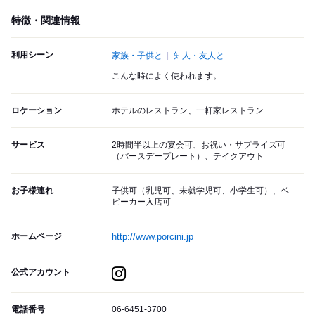
特徴・関連情報
利用シーン
家族・子供と
知人・友人と
こんな時によく使われます。
ロケーション
ホテルのレストラン、一軒家レストラン
サービス
2時間半以上の宴会可、お祝い・サプライズ可
（バースデープレート）、テイクアウト
お子様連れ
子供可（乳児可、未就学児可、小学生可）、ベ
ビーカー入店可
ホームページ
http://www.porcini.jp
公式アカウント
電話番号
06-6451-3700