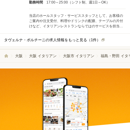
勤務時間
17:00～25:00（シフト制、週1日～OK）
当店のホールスタッフ・サービススタッフとして、お客様の
ご案内や注文受付、料理やドリンクの配膳、テーブルの片付
けなど、イタリアンレストランならではのサービスを担当し
ていただきます。まずは簡単な業務からスタートし、少しず
つ接客の流れやメニューを覚えていきますので、未経験の方
タヴェルナ・ポルチーニの求人情報をもっと見る（
1
件）
もご安心ください。 1日にご対応いただくお客様の組数は平
均して21組以上です。忙しい時間帯もございますが、スタッ
フ同士で協力しながら分担し、効率的に業務を進めていま
大阪
大阪 イタリアン
大阪市 イタリアン
福島・野田 イタ
す。慣れるまでは先輩スタッフが近くでサポートしますの
で、心配はいりません。 入社後は、チーム全体でのフォロー
体制を整えています。分からないことや困ったことがあれ
ば、すぐに周りに相談できる環境です。一人ひとりのペース
を大切にしながら、丁寧に指導いたしますので、安心してご
応募ください。