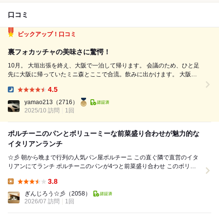
口コミ
ピックアップ！口コミ
裏フォカッチャの美味さに驚愕！
10月。 大垣出張を終え、大阪で一泊して帰ります。 会議のため、ひと足
先に大阪に帰っていたミニ森とここで合流。飲みに出かけます。 大阪在
住のミニ森が予約をしてくれたのは『タヴェルナ・ポルチーニ』さん。
4.5
福島にある大人気のイタリア料理店です。 何でも、このお店には超おす
Dinner:
すめのメニューがあるら...
yamao213
（2716）
2025/10 訪問
1回
ポルチーニのパンとボリューミーな前菜盛り合わせが魅力的な
イタリアンランチ
☆彡 朝から晩まで行列の人気パン屋ポルチーニ この直ぐ隣で直営のイタ
リアンにてランチ ポルチーニのパンが4つと前菜盛り合わせ このボリュ
ームが凄いとの噂に聞きお店に ...
3.8
Lunch:
ぎんじろう☆彡
（2058）
2026/07 訪問
1回