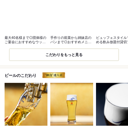
最大40名様まで◎団体様の
手作りの前菜から姉妹店の
ビュッフェスタイル
ご宴会におすすめなウッド
パンまで◎おすすめメニュ
める飲み放題付貸切
調の空間
ーをご紹介♪
がおすすめ！
こだわりをもっと見る
ビールのこだわり