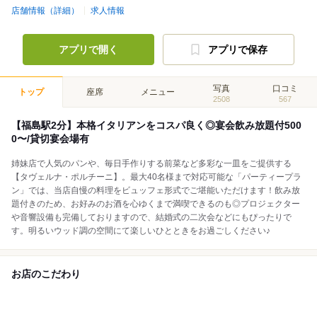
店舗情報（詳細）
求人情報
アプリで開く
アプリで保存
写真
口コミ
トップ
座席
メニュー
2508
567
【福島駅2分】本格イタリアンをコスパ良く◎宴会飲み放題付500
0〜/貸切宴会場有
姉妹店で人気のパンや、毎日手作りする前菜など多彩な一皿をご提供する
【タヴェルナ・ポルチーニ】。最大40名様まで対応可能な「パーティープラ
ン」では、当店自慢の料理をビュッフェ形式でご堪能いただけます！飲み放
題付きのため、お好みのお酒を心ゆくまで満喫できるのも◎プロジェクター
や音響設備も完備しておりますので、結婚式の二次会などにもぴったりで
す。明るいウッド調の空間にて楽しいひとときをお過ごしください♪
お店のこだわり