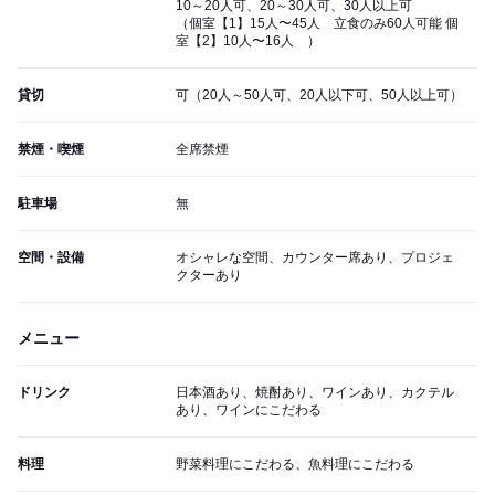
10～20人可、20～30人可、30人以上可
（個室【1】15人〜45人 立食のみ60人可能 個
室【2】10人〜16人 ）
貸切
可（20人～50人可、20人以下可、50人以上可）
禁煙・喫煙
全席禁煙
駐車場
無
空間・設備
オシャレな空間、カウンター席あり、プロジェ
クターあり
メニュー
ドリンク
日本酒あり、焼酎あり、ワインあり、カクテル
あり、ワインにこだわる
料理
野菜料理にこだわる、魚料理にこだわる