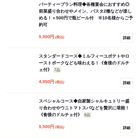
パーティープラン料理◆各種宴会におすすめ◎
前菜盛り合わせやメイン、パスタ2種などが楽し
める！＋500円で瓶ビール付 ※10名様からご予
約可
5,500
円
(税込)
詳細
スタンダードコース◆ミルフィーユポテトやロ
ーストポークなども味わえる！《食後のドルチ
ェ付》
7品
4,950
円
(税込)
詳細
スペシャルコース◆自家製シャルキュトリー盛
り合わせやウニトマトスパなどを贅沢に堪能！
《食後のドルチェ付》
8品
5,500
円
(税込)
詳細