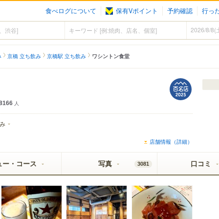
食べログについて
保有Vポイント
予約確認
行っ
み
京橋 立ち飲み
京橋駅 立ち飲み
ワシントン食堂
8166
人
み
店舗情報（詳細）
ュー・コース
写真
口コミ
3081