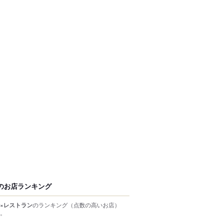
のお店ランキング
×レストラン
のランキング
（点数の高いお店）
。