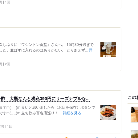
問
1回
しぶりに『ワシントン食堂』さんへ。 15時30分過ぎで
た。並ばずに入れるのはありがたい。 とりあえず...
詳
問
2回
この
 大瓶なんと税込390円にリーズナブルな...
すm(_ _)m 良いと思いましたら【お店を保存】ボタンで
(_ _)m 立ち飲み百名店巡り！ ...
詳細を見る
 訪問
1回