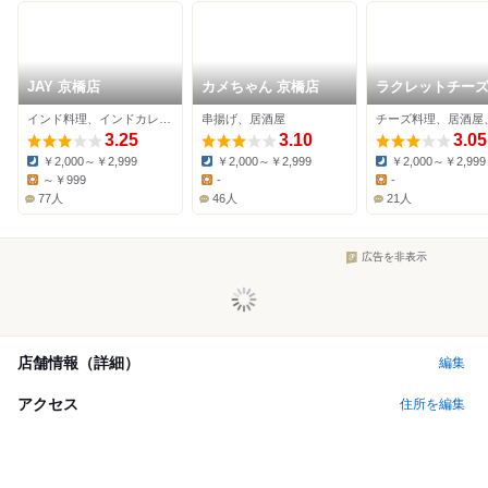
JAY 京橋店
カメちゃん 京橋店
ラクレットチーズ
バル 京橋肉の会
インド料理、インドカレー、居酒屋
串揚げ、居酒屋
3.25
3.10
3.05
￥2,000～￥2,999
￥2,000～￥2,999
￥2,000～￥2,999
Dinner:
Dinner:
Dinner:
～￥999
-
-
Lunch:
Lunch:
Lunch:
77人
46人
21人
広告を非表示
店舗情報（詳細）
編集
アクセス
住所を編集