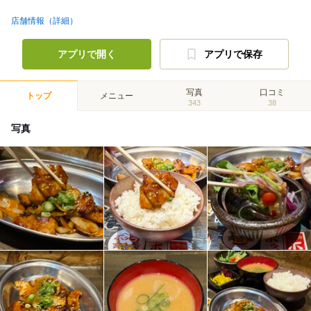
店舗情報（詳細）
アプリで開く
アプリで保存
写真
口コミ
トップ
メニュー
343
38
写真