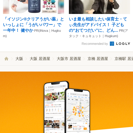
「イソジン®クリアうがい薬」と
いま最も相談したい保育士・て
いっしょに「うがいパワー」で
ぃ先生がアドバイス！ 子ども
一年中！ 健やか
の“おてつだい”に、どん...
PR(iNova｜Hugku
PR(ア
m)
タック・キュキュット｜Hugkum)
Recommended by
大阪
大阪 居酒屋
大阪市 居酒屋
京橋 居酒屋
京橋駅 居