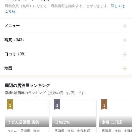
店舗会員（無料）になると、店舗情報を編集することができます。
詳しくは
こちら
メニュー
写真
（343）
口コミ
（38）
地図
周辺の居酒屋ランキング
京橋
×
居酒屋
のランキング（点数の高いお店）です。
1
2
3
うどん居酒屋 麦笑
ぼちぼち
京橋 二刀流
うどん、居酒屋、食堂
居酒屋、海鮮、創作料理
居酒屋、海鮮、創作