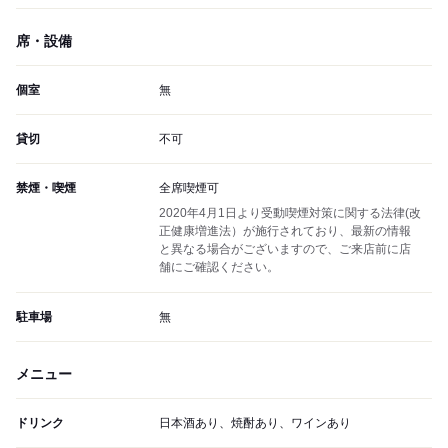
席・設備
個室
無
貸切
不可
禁煙・喫煙
全席喫煙可
2020年4月1日より受動喫煙対策に関する法律(改
正健康増進法）が施行されており、最新の情報
と異なる場合がございますので、ご来店前に店
舗にご確認ください。
駐車場
無
メニュー
ドリンク
日本酒あり、焼酎あり、ワインあり