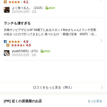
4.1
Lunch:
よく食べる人。
（2115）
2025/04 訪問
1回
ランチも凄すぎる
京橋サンピアザビル6F S6横丁にあるスタンドBゆきちゃん2 ランチ営業
が始まったので行ってきました 食べたもの ・唐揚げ定食 600円 ・出汁
巻き定食 600円 ・...
4.0
Dinner:
4.5
Lunch:
yuuki578651
（273）
2025/03 訪問
2回
口コミをもっと見る（38人）
[PR] 近くの居酒屋のお店
もっと見る