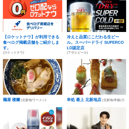
【ロケットナウ】が利用できる
冷えと品質にこだわる生ビー
食べログ掲載店舗をご紹介しま
ル。スーパードライ SUPERCO
す。
LD認定店
(ロケットナウ)
(アサヒビール)
麺屋 楼蘭
串処 最上 北新地店
(北新地/ラーメン)
(北新地/串揚げ)