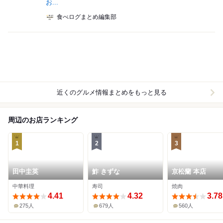
お...
食べログまとめ編集部
近くのグルメ情報まとめをもっと見る
周辺のお店ランキング
1
2
3
田中圭英
鮓 きずな
京松蘭 本店
中華料理
寿司
焼肉
4.41
4.32
3.78
275人
679人
560人