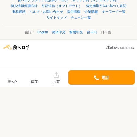
食べログプレミアム無料クーポン
ネット予約（リクエスト予約）
個人情報保護方針
外部送信（オプトアウト）
特定商取引法に基づく表記
推奨環境
ヘルプ・お問い合わせ
採用情報
企業情報
キーワード一覧
サイトマップ
チェーン一覧
言語：
English
简体中文
繁體中文
한국어
日本語
©Kakaku.com, Inc.
電話
行った
保存
共有