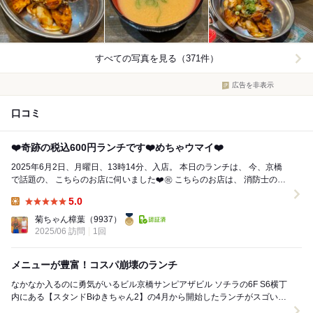
すべての写真を見る（371件）
広告を非表示
口コミ
❤️奇跡の￼税込600円ランチです❤️めちゃウマイ❤️
2025年6月2日、月曜日、13時14分、入店。 本日のランチは、 今、京橋
で話題の、 こちらのお店に伺いました❤️㊗️ こちらのお店は、 消防士の幹
部の方で、大...
5.0
Lunch:
菊ちゃん樟葉
（9937）
2025/06 訪問
1回
メニューが豊富！コスパ崩壊のランチ
なかなか入るのに勇気がいるビル京橋サンピアザビル ソチラの6F S6横丁
内にある【スタンドBゆきちゃん2】の4月から開始したランチがスゴいと
聞き突撃してきました 訪問し...