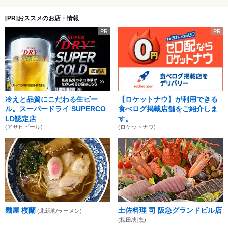
[PR]おススメのお店・情報
PR
PR
冷えと品質にこだわる生ビー
【ロケットナウ】が利用できる
ル。スーパードライ SUPERCO
食べログ掲載店舗をご紹介しま
LD認定店
す。
(アサヒビール)
(ロケットナウ)
麺屋 楼蘭
土佐料理 司 阪急グランドビル店
(北新地/ラーメン)
(梅田/割烹)