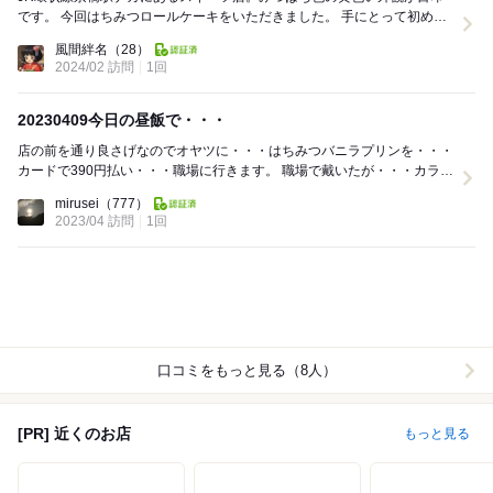
です。 今回はちみつロールケーキをいただきました。 手にとって初めて
わかる重量感。ズッシリ! 中身のクリーム...
風間絆名
（28）
2024/02 訪問
1回
20230409今日の昼飯で・・・
店の前を通り良さげなのでオヤツに・・・はちみつバニラプリンを・・・
カードで390円払い・・・職場に行きます。 職場で戴いたが・・・カラメ
ルが苦い何で甘くせんねん？イマイチ...
mirusei
（777）
2023/04 訪問
1回
口コミをもっと見る（8人）
[PR] 近くのお店
もっと見る