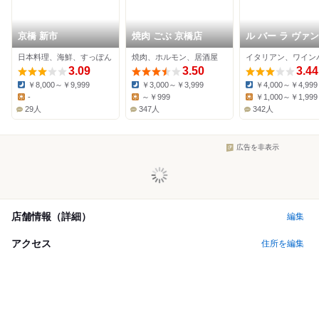
京橋 新市
焼肉 ごぶ 京橋店
ル バー ラ ヴァン
ンカンドゥ アザブ
日本料理、海鮮、すっぽん
焼肉、ホルモン、居酒屋
ウキョウ 京阪モ
3.09
3.50
京橋店
3.44
￥8,000～￥9,999
￥3,000～￥3,999
￥4,000～￥4,999
Dinner:
Dinner:
Dinner:
-
～￥999
￥1,000～￥1,999
Lunch:
Lunch:
Lunch:
29人
347人
342人
広告を非表示
店舗情報（詳細）
編集
アクセス
住所を編集