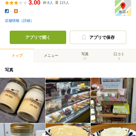
3.00
8
人
115
人
-
-
店舗情報（詳細）
アプリで開く
アプリで保存
写真
口コミ
トップ
メニュー
27
8
写真