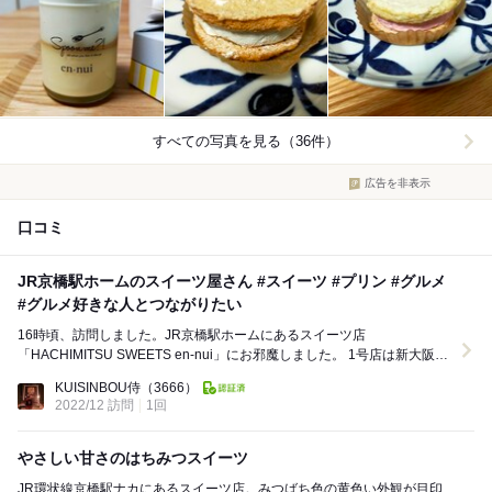
すべての写真を見る（36件）
広告を非表示
口コミ
JR京橋駅ホームのスイーツ屋さん #スイーツ #プリン #グルメ
#グルメ好きな人とつながりたい
16時頃、訪問しました。JR京橋駅ホームにあるスイーツ店
「HACHIMITSU SWEETS en-nui」にお邪魔しました。 1号店は新大阪駅
にあり、こちらJR京橋駅は2号...
KUISINBOU侍
（3666）
2022/12 訪問
1回
やさしい甘さのはちみつスイーツ
JR環状線京橋駅ナカにあるスイーツ店。みつばち色の黄色い外観が目印