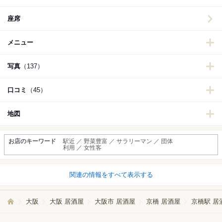
座席
メニュー
写真
（137）
口コミ
（45）
地図
お店のキーワード
駅近 ／ 野菜豊富 ／ サラリーマン ／ 団体
利用 ／ 女性客
関連の情報をすべて表示する
大阪
大阪 居酒屋
大阪市 居酒屋
京橋 居酒屋
京橋駅 居