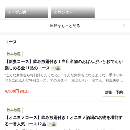
テーブル席
カウンター
座席をもっと見る
コース
飲み放題
【新妻コース】飲み放題付き！当店名物のおばんざいとおでんが
楽しめる全11品のコース
11品
“こんな新妻なら毎日帰りたくなる。” そんな気持ちになるような、手作り料
理を詰め込んだ特別コース。旬のお造り、おばんざい、おでん、和風唐揚
げ、炊き込みご飯まで、一品一品に心を込めてご用意します。
4,500
円
(税込)
詳細・予約
飲み放題
【オニヨメコース】飲み放題付き！オニヨメ酒場の名物を堪能す
る一番人気コース12品
12品