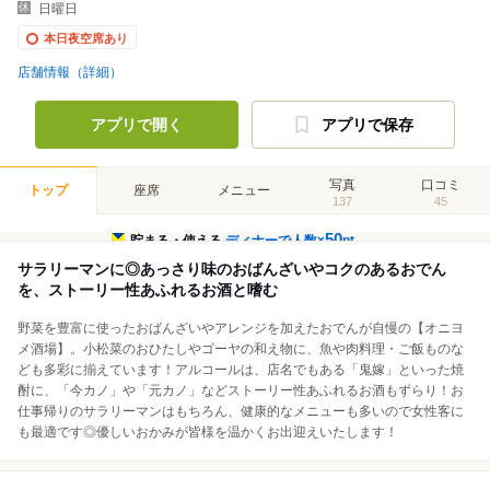
日曜日
本日夜空席あり
店舗情報（詳細）
アプリで開く
アプリで保存
写真
口コミ
トップ
座席
メニュー
137
45
50
貯まる・使える
ディナーで人数×
pt
サラリーマンに◎あっさり味のおばんざいやコクのあるおでん
を、ストーリー性あふれるお酒と嗜む
野菜を豊富に使ったおばんざいやアレンジを加えたおでんが自慢の【オニヨ
メ酒場】。小松菜のおひたしやゴーヤの和え物に、魚や肉料理・ご飯ものな
ども多彩に揃えています！アルコールは、店名でもある「鬼嫁」といった焼
酎に、「今カノ」や「元カノ」などストーリー性あふれるお酒もずらり！お
仕事帰りのサラリーマンはもちろん、健康的なメニューも多いので女性客に
も最適です◎優しいおかみが皆様を温かくお出迎えいたします！