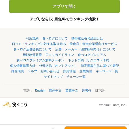
アプリで開く
アプリなら1ヶ月無料でランキング検索！
利用規約
食べログについて
携帯電話番号認証とは
口コミ・ランキングに対する取り組み
飲食店・飲食企業様向けサービス
食べログ店舗会員について
広告（メーカー・団体様等向け）について
機能改善要望
口コミガイドライン
食べログプレミアム
食べログプレミアム無料クーポン
ネット予約（リクエスト予約）
個人情報保護方針
外部送信（オプトアウト）
特定商取引法に基づく表記
推奨環境
ヘルプ・お問い合わせ
採用情報
企業情報
キーワード一覧
サイトマップ
チェーン一覧
言語：
English
简体中文
繁體中文
한국어
日本語
©Kakaku.com, Inc.