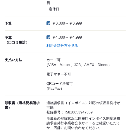
日
定休日
￥3,000～￥3,999
予算
￥4,000～￥4,999
予算
（口コミ集計）
利用金額分布を見る
支払い方法
カード可
（VISA、Master、JCB、AMEX、Diners）
電子マネー不可
QRコード決済可
（PayPay）
領収書（適格簡易請求
適格請求書（インボイス）対応の領収書発行が
書）
可能
登録番号：T5810653947359
※最新の登録状況は国税庁インボイス制度適格
請求書発行事業者公表サイトをご確認いただく
か、店舗にお問い合わせください。