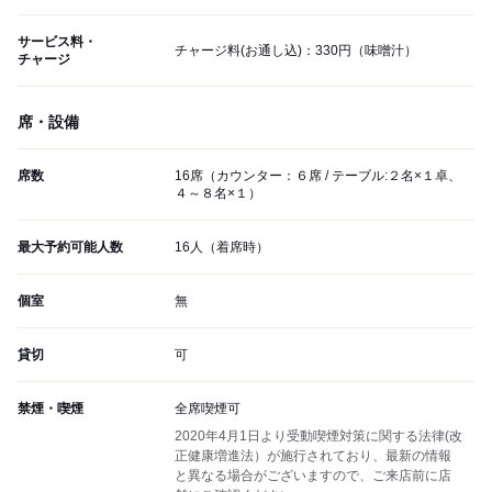
サービス料・
チャージ料(お通し込)：330円（味噌汁）
チャージ
席・設備
席数
16席（カウンター：６席 / テーブル:２名×１卓、
４～８名×１）
最大予約可能人数
16人（着席時）
個室
無
貸切
可
禁煙・喫煙
全席喫煙可
2020年4月1日より受動喫煙対策に関する法律(改
正健康増進法）が施行されており、最新の情報
と異なる場合がございますので、ご来店前に店