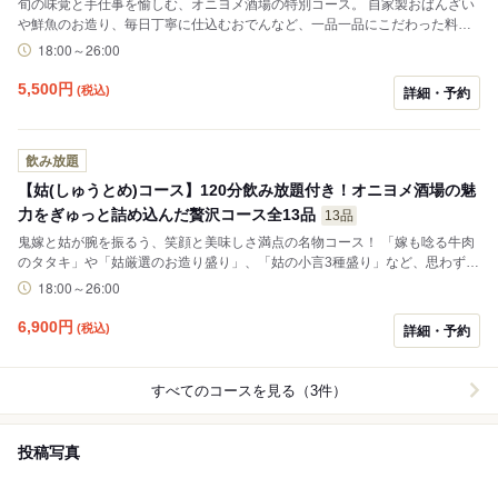
旬の味覚と手仕事を愉しむ、オニヨメ酒場の特別コース。 自家製おばんざい
や鮮魚のお造り、毎日丁寧に仕込むおでんなど、一品一品にこだわった料理
をご提供いたします。 肉料理、魚料理、温菜、〆までバランス良く構成し、
18:00～26:00
大切なお食事や接待、各種ご宴会にもご利用いただける内容となっておりま
す。
5,500
円
(税込)
詳細・予約
飲み放題
【姑(しゅうとめ)コース】120分飲み放題付き！オニヨメ酒場の魅
力をぎゅっと詰め込んだ贅沢コース全13品
13品
鬼嫁と姑が腕を振るう、笑顔と美味しさ満点の名物コース！ 「嫁も唸る牛肉
のタタキ」や「姑厳選のお造り盛り」、「姑の小言3種盛り」など、思わず笑
ってしまう遊び心あふれるメニュー名と、本格和食の味わいを一度に楽しめ
18:00～26:00
ます。締めは贅沢な鰻のひつまぶしと自慢のお吸い物。見た目も味も大満足
の、オニヨメ酒場らしい人気コースです。
6,900
円
(税込)
詳細・予約
すべてのコースを見る（3件）
投稿写真