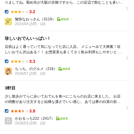
りましてね。勤め先が大阪の京橋ですから、この近辺で飲むことも多いん
ですよ。 【京橋】https://yukai...
3.2
Dinner:
愉快なおっさん
（3119）
2024/04 訪問
1回
珍しいおでんいっぱい！
店前はよく通っていて気になってた店に入店。 メニューみて大興奮！珍
しいおでん沢山ある！！ お惣菜系も多くてさく飲み利用もしやすいと 思
います。入って左手前テーブルに座ったので...
3.3
Dinner:
ちっち。のグルメ
（218）
2026/07 訪問
1回
3軒目
少し散歩がてらに歩いておでんを食べにこちらのお店に来ました。 お店
の焼酎があり注文すると結構な濃さでいい感じ。 あては豚の白菜の炊い
たん、明石焼おでん。 2人ともそこそこに食...
3.8
Dinner:
かおるっち222
（2417）
2026/03 訪問
1回