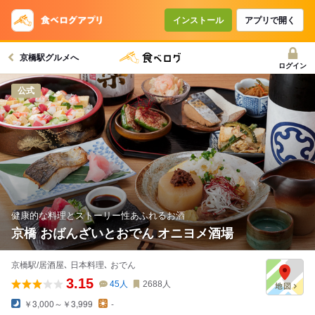
インストール
アプリで開く
京橋駅グルメへ
ログイン
公式
健康的な料理とストーリー性あふれるお酒
京橋 おばんざいとおでん オニヨメ酒場
京橋駅/居酒屋､ 日本料理､ おでん
3.15
45
人
2688
人
￥3,000～￥3,999
-