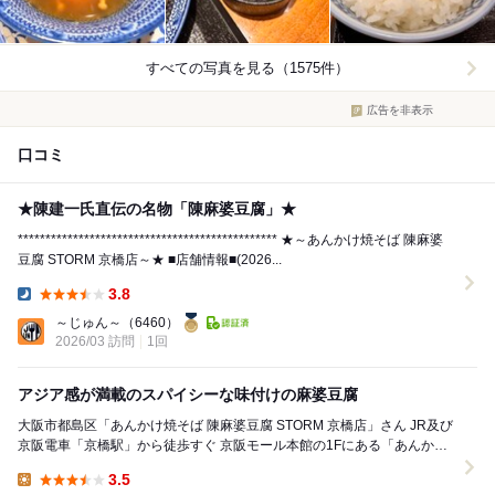
すべての写真を見る（1575件）
広告を非表示
口コミ
★陳建一氏直伝の名物「陳麻婆豆腐」★
*********************************************** ★～あんかけ焼そば 陳麻婆
豆腐 STORM 京橋店～★⁡ ■店舗情報■(2026...
3.8
Dinner:
～じゅん～
（6460）
2026/03 訪問
1回
アジア感が満載のスパイシーな味付けの麻婆豆腐
大阪市都島区「あんかけ焼そば 陳麻婆豆腐 STORM 京橋店」さん JR及び
京阪電車「京橋駅」から徒歩すぐ 京阪モール本館の1Fにある「あんかけ
焼そば 陳麻婆豆腐 STOR...
3.5
Lunch: