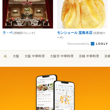
ラ・ベ
モンシェール 堂島本店
(西梅田/フレンチ)
(北新地/ケ
ーキ)
Recommended by
大阪
大阪 中華料理
大阪市 中華料理
京橋 中華料理
京