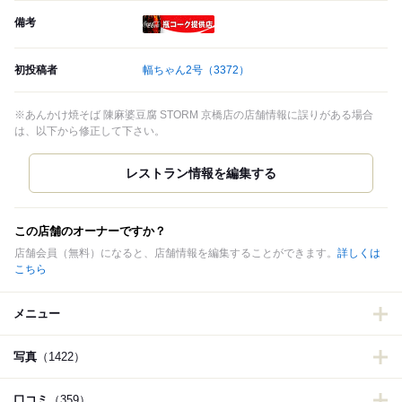
備考
瓶コーク提供店
初投稿者
幅ちゃん2号
（3372）
※あんかけ焼そば 陳麻婆豆腐 STORM 京橋店の店舗情報に誤りがある場合
は、以下から修正して下さい。
この店舗のオーナーですか？
店舗会員（無料）になると、店舗情報を編集することができます。
詳しくは
こちら
メニュー
写真
（1422）
口コミ
（359）