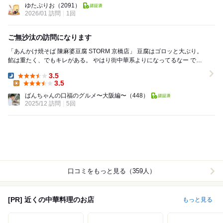
ゆたぷりお
（2091）
2026/01 訪問
1回
ご無沙汰の訪問になります
「あんかけ焼そば 陳麻婆豆腐 STORM 京橋店」 豆腐はゴロッと大ぶり。
餡は重たく、でもキレがある。 やはり街中華系よりになってるなー でも
麻婆はやはり...
3.5
Dinner:
3.5
Lunch:
ばんちゃんの口福のグルメ〜大阪編〜
（448）
2025/12 訪問
5回
口コミをもっと見る（359人）
[PR] 近くの中華料理のお店
もっと見る