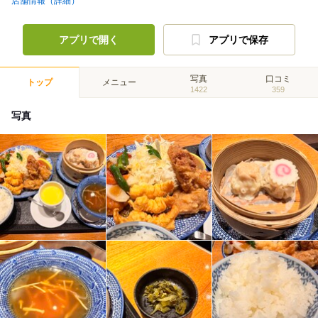
店舗情報（詳細）
アプリで開く
アプリで保存
写真
口コミ
トップ
メニュー
1422
359
写真