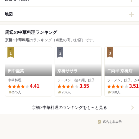
地図
周辺の中華料理ランキング
京橋
×
中華料理
のランキング（点数の高いお店）です。
1
2
3
田中圭英
京橋ササラ
二両半 京橋店
中華料理
ラーメン、担々麺、餃子
ラーメン、餃子、か
4.41
3.55
3.51
275人
787人
368人
京橋×中華料理
のランキングをもっと見る
広告を非表示