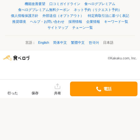
機能改善要望
口コミガイドライン
食べログプレミアム
食べログプレミアム無料クーポン
ネット予約（リクエスト予約）
個人情報保護方針
外部送信（オプトアウト）
特定商取引法に基づく表記
推奨環境
ヘルプ・お問い合わせ
採用情報
企業情報
キーワード一覧
サイトマップ
チェーン一覧
言語：
English
简体中文
繁體中文
한국어
日本語
©Kakaku.com, Inc.
電話
行った
保存
共有