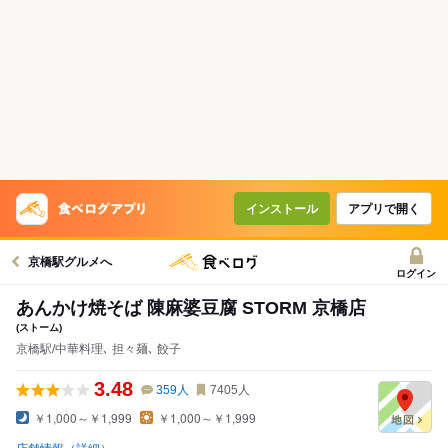
インストール
アプリで開く
京橋駅グルメへ
ログイン
あんかけ焼そば 陳麻婆豆腐 STORM 京橋店
(ストーム)
京橋駅/中華料理､ 担々麺､ 餃子
3.48
359
人
7405
人
￥1,000～￥1,999
￥1,000～￥1,999