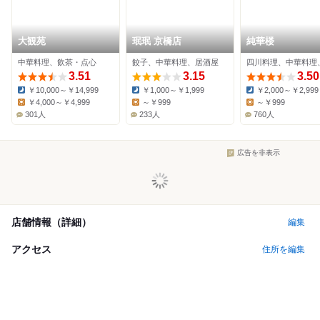
大観苑
珉珉 京橋店
純華楼
中華料理、飲茶・点心
餃子、中華料理、居酒屋
四川料理、中華料理
3.51
3.15
3.50
￥10,000～￥14,999
￥1,000～￥1,999
￥2,000～￥2,999
Dinner:
Dinner:
Dinner:
￥4,000～￥4,999
～￥999
～￥999
Lunch:
Lunch:
Lunch:
301人
233人
760人
広告を非表示
店舗情報（詳細）
編集
アクセス
住所を編集