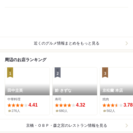
近くのグルメ情報まとめをもっと見る
周辺のお店ランキング
1
2
3
田中圭英
鮓 きずな
京松蘭 本店
中華料理
寿司
焼肉
4.41
4.32
3.78
276人
680人
562人
京橋・ＯＢＰ・森之宮
のレストラン情報を見る