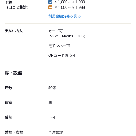
￥1,000～￥1,999
予算
（口コミ集計）
￥1,000～￥1,999
利用金額分布を見る
支払い方法
カード可
（VISA、Master、JCB）
電子マネー可
QRコード決済可
席・設備
席数
50席
個室
無
貸切
不可
禁煙・喫煙
全席禁煙