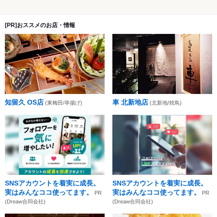
[PR]おススメのお店・情報
知留久 OS店
車 北新地店
(東梅田/串揚げ)
(北新地/焼鳥)
SNSアカウントを着実に成長。
SNSアカウントを着実に成長。
実はみんなココ使ってます。
実はみんなココ使ってます。
PR
PR
(Dreaw合同会社)
(Dreaw合同会社)