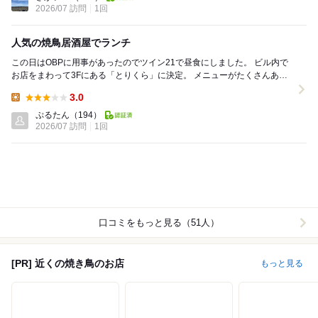
2026/07 訪問
1回
人気の焼鳥居酒屋でランチ
この日はOBPに用事があったのでツイン21で昼食にしました。 ビル内で
お店をまわって3Fにある「とりくら」に決定。 メニューがたくさんあっ
て迷いましたが「鶏香草焼き定食（103...
3.0
Lunch:
ぷるたん
（194）
2026/07 訪問
1回
口コミをもっと見る（51人）
[PR] 近くの焼き鳥のお店
もっと見る