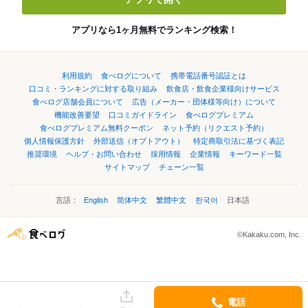
アプリなら1ヶ月無料でランキング検索！
利用規約
食べログについて
携帯電話番号認証とは
口コミ・ランキングに対する取り組み
飲食店・飲食企業様向けサービス
食べログ店舗会員について
広告（メーカー・団体様等向け）について
機能改善要望
口コミガイドライン
食べログプレミアム
食べログプレミアム無料クーポン
ネット予約（リクエスト予約）
個人情報保護方針
外部送信（オプトアウト）
特定商取引法に基づく表記
推奨環境
ヘルプ・お問い合わせ
採用情報
企業情報
キーワード一覧
サイトマップ
チェーン一覧
言語：
English
简体中文
繁體中文
한국어
日本語
©Kakaku.com, Inc.
電話