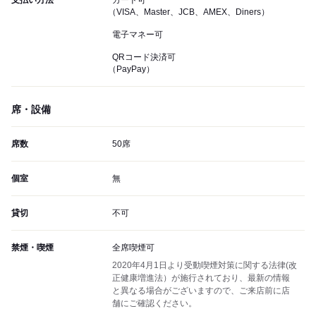
支払い方法
カード可
（VISA、Master、JCB、AMEX、Diners）
電子マネー可
QRコード決済可
（PayPay）
席・設備
席数
50席
個室
無
貸切
不可
禁煙・喫煙
全席喫煙可
2020年4月1日より受動喫煙対策に関する法律(改
正健康増進法）が施行されており、最新の情報
と異なる場合がございますので、ご来店前に店
舗にご確認ください。