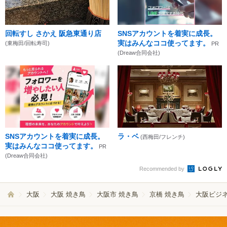
回転すし さかえ 阪急東通り店
SNSアカウントを着実に成長。
実はみんなココ使ってます。
(東梅田/回転寿司)
PR
(Dreaw合同会社)
SNSアカウントを着実に成長。
ラ・ベ
(西梅田/フレンチ)
実はみんなココ使ってます。
PR
(Dreaw合同会社)
Recommended by
大阪
大阪 焼き鳥
大阪市 焼き鳥
京橋 焼き鳥
大阪ビジネ