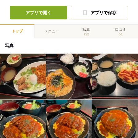
アプリで開く
アプリで保存
写真
口コミ
トップ
メニュー
122
51
写真