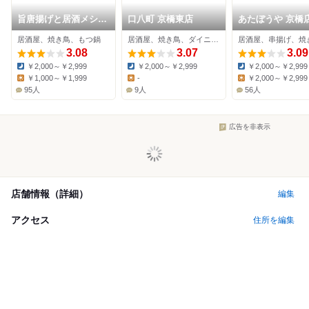
旨唐揚げと居酒メシ
口八町 京橋東店
あたぼうや 京橋
ミライザカ 京橋OBP
居酒屋、焼き鳥、もつ鍋
居酒屋、焼き鳥、ダイニングバー
居酒屋、串揚げ、焼
ツイン21－1F店
3.08
3.07
3.09
￥2,000～￥2,999
￥2,000～￥2,999
￥2,000～￥2,999
Dinner:
Dinner:
Dinner:
￥1,000～￥1,999
-
￥2,000～￥2,999
Lunch:
Lunch:
Lunch:
95人
9人
56人
広告を非表示
店舗情報（詳細）
編集
アクセス
住所を編集