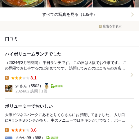
すべての写真を見る（135件）
広告を非表示
口コミ
ハイボリュームランチでした
（2024年2月初訪問） 平日ランチです。 この日は大阪でお仕事です。 こ
の界隈でお仕事するのは初めてです。 訪問してみたのはこちらのお店で
す。 訪問時間11:20頃...
3.1
Lunch:
ynさん
（5502）
2024/02 訪問
1回
ボリューミーでおいしい
大阪ビジネスパークにあるとりくらさんにお邪魔してきました。 入り口
にAランチBランチがあり、中のメニューではチキンだけでなく、ポー
ク、ビーフもメニューにありました。 ここはまず...
3.6
Lunch:
さかい99
（598）