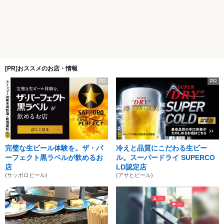
[PR]おススメのお店・情報
PR
PR
完璧な生ビール体験を。ザ・パ
冷えと品質にこだわる生ビー
ーフェクト黒ラベルが飲めるお
ル。スーパードライ SUPERCO
店
LD認定店
(サッポロビール)
(アサヒビール)