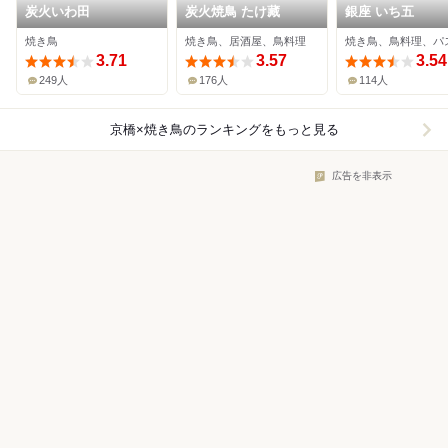
炭火いわ田
炭火焼鳥 たけ藏
銀座 いち五
焼き鳥
焼き鳥、居酒屋、鳥料理
焼き鳥、鳥料理、パ
3.71
3.57
3.54
249人
176人
114人
京橋×焼き鳥
のランキングをもっと見る
広告を非表示