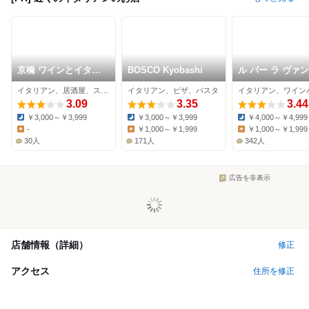
京橋 ワインとイタリ
BOSCO Kyobashi
ル バー ラ ヴァン
アン フィンガーファ
ンカンドゥ アザブ
イタリアン、居酒屋、ステーキ
イタリアン、ピザ、パスタ
イブ
ウキョウ 京阪モ
3.09
3.35
京橋店
3.44
￥3,000～￥3,999
￥3,000～￥3,999
￥4,000～￥4,999
Dinner:
Dinner:
Dinner:
-
￥1,000～￥1,999
￥1,000～￥1,999
Lunch:
Lunch:
Lunch:
30人
171人
342人
広告を非表示
店舗情報（詳細）
修正
アクセス
住所を修正