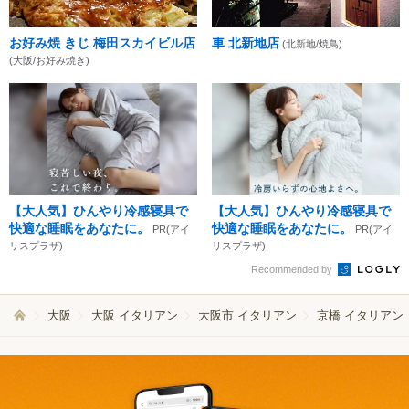
お好み焼 きじ 梅田スカイビル店
車 北新地店
(北新地/焼鳥)
(大阪/お好み焼き)
【大人気】ひんやり冷感寝具で
【大人気】ひんやり冷感寝具で
快適な睡眠をあなたに。
快適な睡眠をあなたに。
PR(アイ
PR(アイ
リスプラザ)
リスプラザ)
Recommended by
大阪
大阪 イタリアン
大阪市 イタリアン
京橋 イタリアン