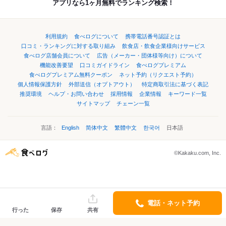
アプリなら1ヶ月無料でランキング検索！
利用規約
食べログについて
携帯電話番号認証とは
口コミ・ランキングに対する取り組み
飲食店・飲食企業様向けサービス
食べログ店舗会員について
広告（メーカー・団体様等向け）について
機能改善要望
口コミガイドライン
食べログプレミアム
食べログプレミアム無料クーポン
ネット予約（リクエスト予約）
個人情報保護方針
外部送信（オプトアウト）
特定商取引法に基づく表記
推奨環境
ヘルプ・お問い合わせ
採用情報
企業情報
キーワード一覧
サイトマップ
チェーン一覧
言語：
English
简体中文
繁體中文
한국어
日本語
©Kakaku.com, Inc.
電話・ネット予約
行った
保存
共有