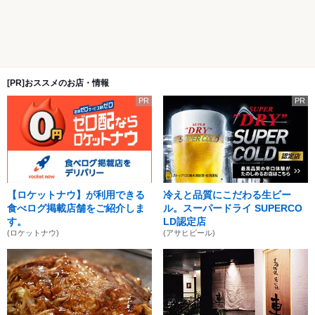
[PR]おススメのお店・情報
PR
PR
【ロケットナウ】が利用できる
冷えと品質にこだわる生ビー
食べログ掲載店舗をご紹介しま
ル。スーパードライ SUPERCO
す。
LD認定店
(ロケットナウ)
(アサヒビール)