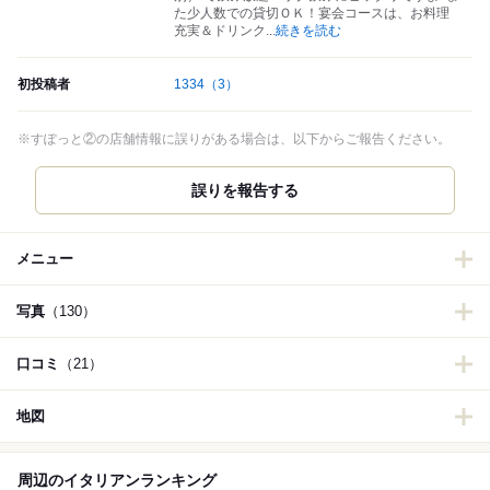
た少人数での貸切ＯＫ！宴会コースは、お料理
充実＆ドリンク
...
続きを読む
初投稿者
1334
（3）
※すぽっと②の店舗情報に誤りがある場合は、以下からご報告ください。
誤りを報告する
メニュー
写真
（130）
口コミ
（21）
地図
周辺のイタリアンランキング