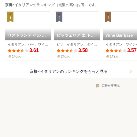
京橋
×
イタリアン
のランキング（点数の高いお店）です。
1
2
3
リストランテ イル コ
ピッツェリア エ トラ
Wine Bar base
ンティヌオ
ットリア フォルティ
イタリアン、バー、ワインバー
ピザ、イタリアン、ダイニングバー
イタリアン、ワイン
ッシモ
3.61
3.58
3.57
140人
240人
149人
京橋×イタリアン
のランキングをもっと見る
広告を非表示