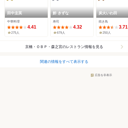
田中圭英
鮓 きずな
炭火いわ田
中華料理
寿司
焼き鳥
4.41
4.32
3.71
275人
679人
250人
京橋・ＯＢＰ・森之宮
のレストラン情報を見る
関連の情報をすべて表示する
広告を非表示