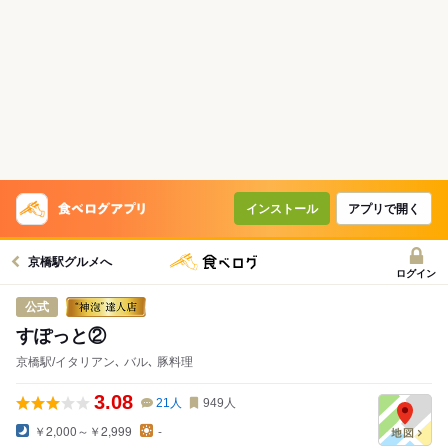
インストール
アプリで開く
京橋駅グルメへ
ログイン
公式
すぽっと②
京橋駅/イタリアン､ バル､ 豚料理
3.08
21
人
949
人
￥2,000～￥2,999
-