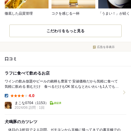
徹底した品質管理
コクを感じる一杯
「うまい！」が続く
こだわりをもっと見る
広告を非表示
口コミ
ラフに食べて飲めるお店
ワインの飲み放題やビールの銘柄も豊富で 安値価格だから気軽に食べて
気軽に飲める 飲むだけ 食べるだけもOK 皆んなとわいわいも1人でも入
りやすい 遅い時間まで営業が嬉し...
4.0
Dinner:
まこな0704
（1153）
2024/06 訪問
1回
犬鳴豚のカツレツ
休日の３軒目で２人訪問。ガモヨンから京橋に帰ってきての裏京橋での