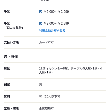
￥2,000～￥2,999
予算
￥2,000～￥2,999
予算
（口コミ集計）
利用金額分布を見る
支払い方法
カード不可
席・設備
席数
17席（カウンター8席、テーブル 5人席×1卓・4
人席×1卓）
個室
無
貸切
可（20人以下可）
禁煙・喫煙
全席喫煙可