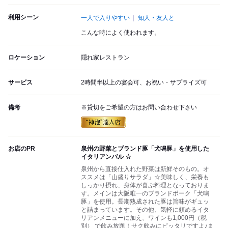
利用シーン
一人で入りやすい
知人・友人と
こんな時によく使われます。
ロケーション
隠れ家レストラン
サービス
2時間半以上の宴会可、お祝い・サプライズ可
備考
※貸切をご希望の方はお問い合わせ下さい
お店のPR
泉州の野菜とブランド豚「犬鳴豚」を使用した
イタリアンバル ☆
泉州から直接仕入れた野菜は新鮮そのもの。オ
ススメは「山盛りサラダ」☆美味しく、栄養も
しっかり摂れ、身体が喜ぶ料理となっておりま
す。メインは大阪唯一のブランドポーク「犬鳴
豚」を使用。長期熟成された豚は旨味がギュッ
と詰まっています。その他、気軽に頼めるイタ
リアンメニューに加え、ワインも1,000円（税
別） で飲み放題！サク飲みにピッタリですよ♪ま