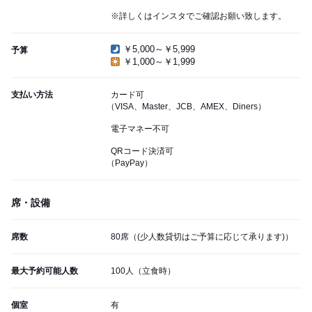
※詳しくはインスタでご確認お願い致します。
￥5,000～￥5,999
予算
￥1,000～￥1,999
支払い方法
カード可
（VISA、Master、JCB、AMEX、Diners）
電子マネー不可
QRコード決済可
（PayPay）
席・設備
席数
80席（(少人数貸切はご予算に応じて承ります)）
最大予約可能人数
100人（立食時）
個室
有