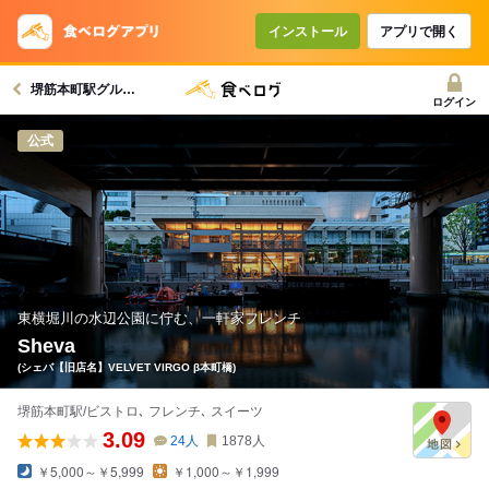
コースで使えるクーポン
戻る
インストール
アプリで開く
堺筋本町駅グルメへ
クーポンを利用せず予約する
ログイン
公式
東横堀川の水辺公園に佇む、一軒家フレンチ
Sheva
(シェバ【旧店名】VELVET VIRGO β本町橋)
堺筋本町駅/ビストロ､ フレンチ､ スイーツ
3.09
24
人
1878
人
￥5,000～￥5,999
￥1,000～￥1,999