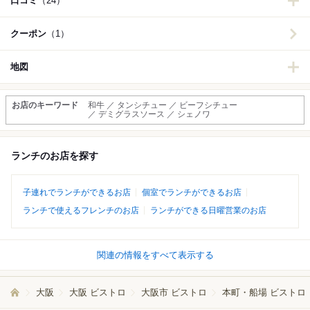
口コミ
（24）
クーポン
（1）
地図
お店のキーワード
和牛 ／ タンシチュー ／ ビーフシチュー
／ デミグラスソース ／ シェノワ
ランチのお店を探す
子連れでランチができるお店
個室でランチができるお店
ランチで使えるフレンチのお店
ランチができる日曜営業のお店
関連の情報をすべて表示する
大阪
大阪 ビストロ
大阪市 ビストロ
本町・船場 ビストロ