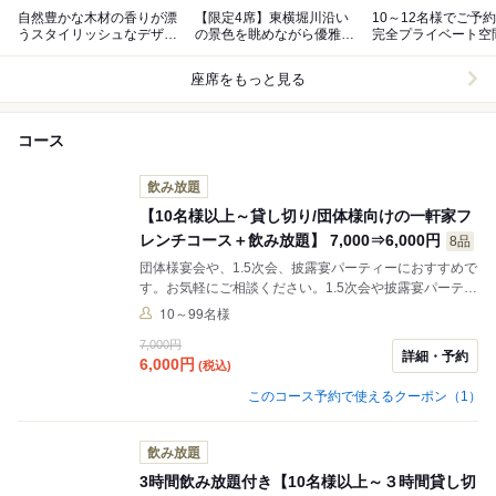
自然豊かな木材の香りが漂
【限定4席】東横堀川沿い
10～12名様でご予
うスタイリッシュなデザイ
の景色を眺めながら優雅に
完全プライベート空
ンナーズ空間で素敵な一時
フレンチコースを堪能出来
付きVIP個室
を…
ます。
座席をもっと見る
コース
飲み放題
【10名様以上～貸し切り/団体様向けの一軒家フ
レンチコース＋飲み放題】 7,000⇒6,000円
8品
団体様宴会や、1.5次会、披露宴パーティーにおすすめで
す。お気軽にご相談ください。1.5次会や披露宴パーティ
ーにおすすめです。 ＝＝＝日曜日ディナー、月曜日の定
10～99名様
休日■貸し切り（10名様以上のご予約）■対応しておりま
7,000円
す＝＝＝ お気軽にご相談ください。 ＊表示価格はお１人
詳細・予約
6,000
円
(税込)
様の金額です。 ＊お料理と２時間飲み放題（L.O30分
前） ＊飲み放題30分延長＋1,000円。 ＊会場は、2時間
このコース予約で使えるクーポン（1）
30分まで利用可能 ＊ご利用人数 10名～100名
飲み放題
3時間飲み放題付き【10名様以上～３時間貸し切