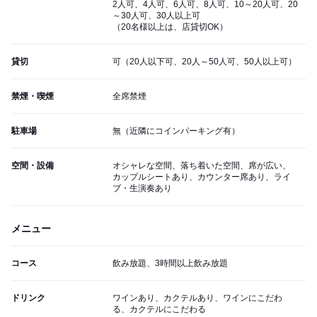
2人可、4人可、6人可、8人可、10～20人可、20
～30人可、30人以上可
（20名様以上は、店貸切OK）
貸切
可（20人以下可、20人～50人可、50人以上可）
禁煙・喫煙
全席禁煙
駐車場
無（近隣にコインパーキング有）
空間・設備
オシャレな空間、落ち着いた空間、席が広い、
カップルシートあり、カウンター席あり、ライ
ブ・生演奏あり
メニュー
コース
飲み放題、3時間以上飲み放題
ドリンク
ワインあり、カクテルあり、ワインにこだわ
る、カクテルにこだわる