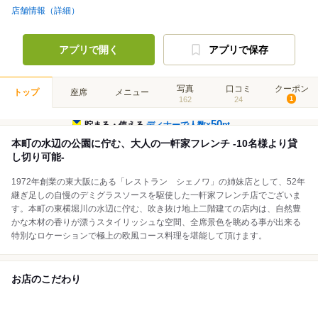
店舗情報（詳細）
アプリで開く
アプリで保存
写真
口コミ
クーポン
トップ
座席
メニュー
162
24
1
50
貯まる・使える
ディナーで人数×
pt
本町の水辺の公園に佇む、大人の一軒家フレンチ -10名様より貸
し切り可能-
1972年創業の東大阪にある「レストラン シェノワ」の姉妹店として、52年
継ぎ足しの自慢のデミグラスソースを駆使した一軒家フレンチ店でございま
す。本町の東横堀川の水辺に佇む、吹き抜け地上二階建ての店内は、自然豊
かな木材の香りが漂うスタイリッシュな空間、全席景色を眺める事が出来る
特別なロケーションで極上の欧風コース料理を堪能して頂けます。
お店のこだわり