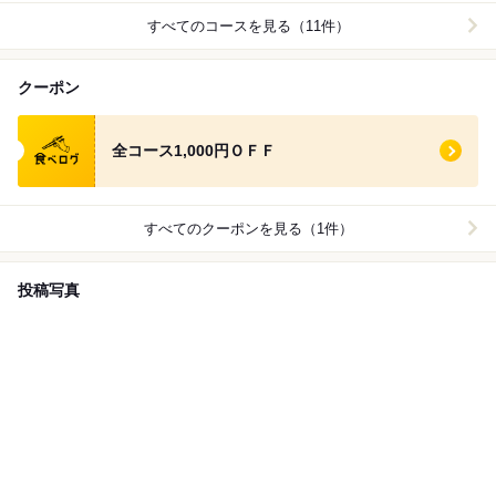
接待・会食 、デート、女子会 、飲み会、顔合わせ、結納
すべてのコースを見る（11件）
、プロポーズ 、歓送迎会 、同窓会、ファミリーでなど、
特別なシーンでご利用頂けます。
クーポン
食べログ クーポン
全コース1,000円ＯＦＦ
すべてのクーポンを見る（1件）
投稿写真