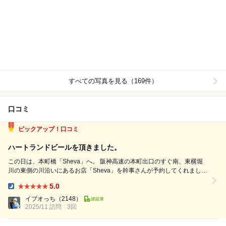
すべての写真を見る（169件）
口コミ
ピックアップ！口コミ
ハートランドビールを頂きました。
この日は、本町橋「Sheva」へ。 阪神高速の本町出口のすぐ南、東横堀
川の東側の川沿いにあるお店「Sheva」を幹事さんが予約してくれました
よ。 6000円で飲み放題付きのコースでした。 ここ「sheva」は、東横堀
5.0
川の河岸に建つ一軒家フレンチ。その2階(3階建の建物の3階部分)を貸
Dinner:
切...
イブオっち
（2148）
2025/11 訪問
3回