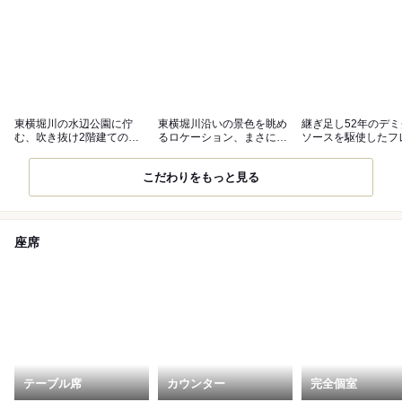
東横堀川の水辺公園に佇
東横堀川沿いの景色を眺め
継ぎ足し52年のデ
む、吹き抜け2階建ての一
るロケーション、まさに大
ソースを駆使したフ
軒家フレンチ
人の隠れ家
コース
こだわりをもっと見る
座席
テーブル席
カウンター
完全個室