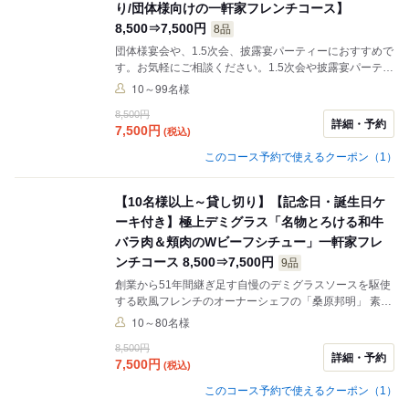
り/団体様向けの一軒家フレンチコース】
8,500⇒7,500円
8品
団体様宴会や、1.5次会、披露宴パーティーにおすすめで
す。お気軽にご相談ください。1.5次会や披露宴パーティ
ーにおすすめです。 ＝＝＝日曜日ディナー、月曜日の定
10～99名様
休日■貸し切り（10名様以上のご予約）■対応しておりま
8,500円
す＝＝＝ お気軽にご相談ください。 ＊表示価格はお１人
詳細・予約
7,500
円
(税込)
様の金額です。 ＊お料理と３時間飲み放題（L.O30分
前） ＊飲み放題30分延長＋1,000円。 ＊会場は、３時間
このコース予約で使えるクーポン（1）
30分まで利用可能 ＊ご利用人数 10名～100名
【10名様以上～貸し切り】【記念日・誕生日ケ
ーキ付き】極上デミグラス「名物とろける和牛
バラ肉＆頬肉のWビーフシチュー」一軒家フレ
ンチコース 8,500⇒7,500円
9品
創業から51年間継ぎ足す自慢のデミグラスソースを駆使
する欧風フレンチのオーナーシェフの「桑原邦明」 素材
本来の良さを引き出す調理法で繊細かつ存在感のある料
10～80名様
理を披露します。 東横堀川の水辺に佇む、スタイリッシ
8,500円
ュな一軒家で、ゆったりと寛ぎながら、名物の和牛ビー
詳細・予約
7,500
円
(税込)
フシチューを主役にした全9品の一軒家フレンチコース
を堪能した後に、自家製ホール型ケーキに花火を付けて
このコース予約で使えるクーポン（1）
「サプライズ演出」させて頂きます。 記念日、誕生日、