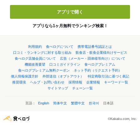
アプリで開く
アプリなら1ヶ月無料でランキング検索！
利用規約
食べログについて
携帯電話番号認証とは
口コミ・ランキングに対する取り組み
飲食店・飲食企業様向けサービス
食べログ店舗会員について
広告（メーカー・団体様等向け）について
機能改善要望
口コミガイドライン
食べログプレミアム
食べログプレミアム無料クーポン
ネット予約（リクエスト予約）
個人情報保護方針
外部送信（オプトアウト）
特定商取引法に基づく表記
推奨環境
ヘルプ・お問い合わせ
採用情報
企業情報
キーワード一覧
サイトマップ
チェーン一覧
言語：
English
简体中文
繁體中文
한국어
日本語
©Kakaku.com, Inc.