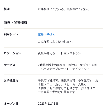
料理
野菜料理にこだわる、魚料理にこだわる
特徴・関連情報
利用シーン
家族・子供と
こんな時によく使われます。
ロケーション
夜景が見える、一軒家レストラン
サービス
2時間半以上の宴会可、お祝い・サプライズ可
（バースデープレート）、テイクアウト
お子様連れ
子供可（乳児可、未就学児可、小学生可）、お
子様メニューあり、ベビーカー入店可
子供椅子もご用意しております。お子様メニュ
ーも事前ご予約なら承ります。
オープン日
2023年11月1日