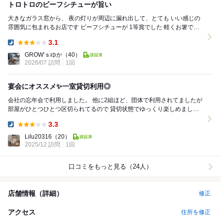
トロトロのビーフシチューが旨い
大きなガラス窓から、 夜の灯りが周辺に漏れ出して、とても いい感じの
雰囲気に包まれるお店です ビーフシチューが 1等賞でした 軽くお箸でお
肉か解れる位の 柔らか...
3.1
Dinner:
GROW'ｓゆか
（40）
2026/07 訪問
1回
宴会にオススメ✨一室貸切利用◎
会社の忘年会で利用しました。 他に2組ほど、団体で利用されてましたが
部屋がひとつひとつ区切られてるので 貸切状態でゆっくり楽しめました
＾＾ 料理はコースを注文 ...
3.3
Dinner:
Lilu20316
（20）
2025/12 訪問
1回
口コミをもっと見る（24人）
店舗情報（詳細）
修正
アクセス
住所を修正