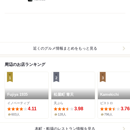
近くのグルメ情報まとめをもっと見る
周辺のお店ランキング
1
2
3
Fujiya 1935
松屋町 青天
Kamekichi
イノベーティブ
天ぷら
ビストロ
4.11
3.98
3.76
603人
128人
796人
本町・船場
のレストラン情報を見る