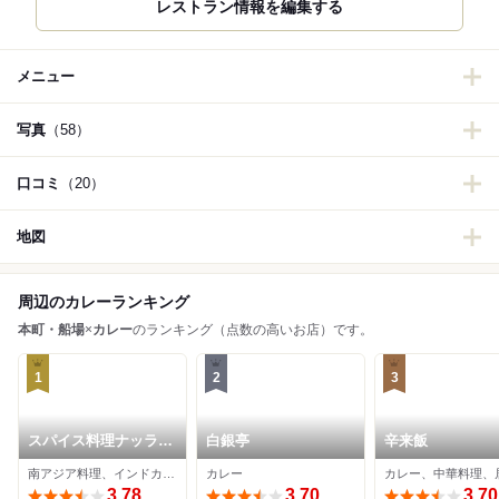
レストラン情報を編集する
メニュー
写真
（58）
口コミ
（20）
地図
周辺のカレーランキング
本町・船場
×
カレー
のランキング（点数の高いお店）です。
1
2
3
スパイス料理ナッラマ
白銀亭
辛来飯
ナム
南アジア料理、インドカレー、スリランカ料理
カレー
カレー、中華料理、
3.78
3.70
3.70