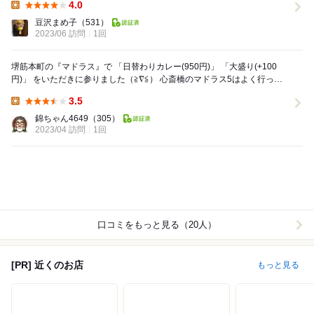
4.0
Lunch:
豆沢まめ子
（531）
2023/06 訪問
1回
堺筋本町の『マドラス』で 「日替わりカレー(950円)」 「大盛り(+100
円)」 をいただきに参りました（≧∇≦） 心斎橋のマドラス5はよく行って
ましたが 元祖マド...
3.5
Lunch:
錦ちゃん4649
（305）
2023/04 訪問
1回
口コミをもっと見る（20人）
[PR] 近くのお店
もっと見る