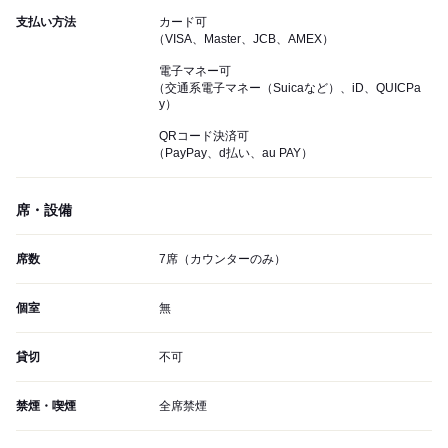
支払い方法
カード可
（VISA、Master、JCB、AMEX）
電子マネー可
（交通系電子マネー（Suicaなど）、iD、QUICPa
y）
QRコード決済可
（PayPay、d払い、au PAY）
席・設備
席数
7席（カウンターのみ）
個室
無
貸切
不可
禁煙・喫煙
全席禁煙