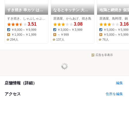
すき焼き 串カツ はる
なるとキッチン 大阪
地鶏と網焼き 個
な 本町店
本町店
酒屋 鶏匠 大阪本
すき焼き、しゃぶしゃぶ、串揚げ
居酒屋、からあげ、焼き鳥
居酒屋、鳥料理、鍋
3.51
3.08
3.16
￥8,000～￥9,999
￥3,000～￥3,999
￥5,000～￥5,999
Dinner:
Dinner:
Dinner:
￥1,000～￥1,999
～￥999
￥5,000～￥5,999
Lunch:
Lunch:
Lunch:
294人
137人
76人
広告を非表示
店舗情報（詳細）
編集
アクセス
住所を編集