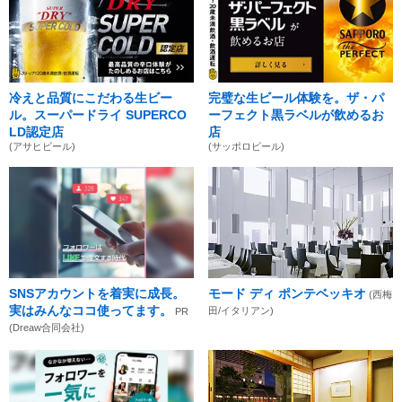
冷えと品質にこだわる生ビー
完璧な生ビール体験を。ザ・パ
ル。スーパードライ SUPERCO
ーフェクト黒ラベルが飲めるお
LD認定店
店
(アサヒビール)
(サッポロビール)
SNSアカウントを着実に成長。
モード ディ ポンテベッキオ
(西梅
実はみんなココ使ってます。
田/イタリアン)
PR
(Dreaw合同会社)