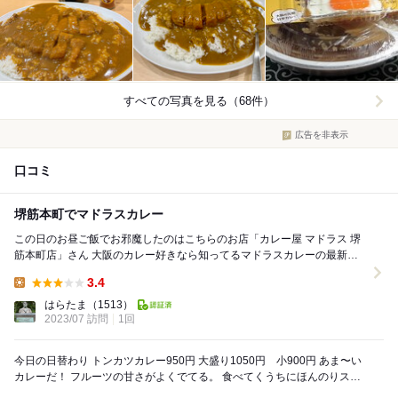
すべての写真を見る（68件）
広告を非表示
口コミ
堺筋本町でマドラスカレー
この日のお昼ご飯でお邪魔したのはこちらのお店「カレー屋 マドラス 堺
筋本町店」さん 大阪のカレー好きなら知ってるマドラスカレーの最新店
です。 今回近くで仕事があったので...
3.4
Lunch:
はらたま
（1513）
2023/07 訪問
1回
今日の日替わり トンカツカレー950円 大盛り1050円 小900円 あま〜い
カレーだ！ フルーツの甘さがよくでてる。 食べてくうちにほんのりスパ
イスを感じる。優しい...