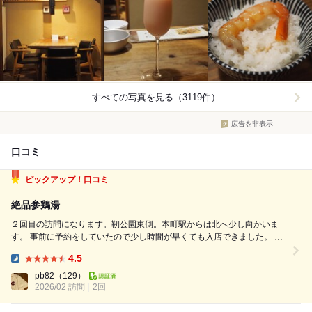
すべての写真を見る（3119件）
広告を非表示
口コミ
ピックアップ！口コミ
絶品参鶏湯
２回目の訪問になります。靭公園東側。本町駅からは北へ少し向かいま
す。 事前に予約をしていたので少し時間が早くても入店できました。 ア
ルコール呑み放題のコースでの注文。 小鉢が沢山出てくるのでお酒を飲
4.5
みながら色んな小鉢を食べれます。キムチ、ナムル、海苔の佃煮とどれも
Dinner:
美味しくこれだけでも満足になり...
pb82
（129）
2026/02 訪問
2回