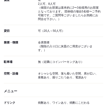
個室
有
2人可、8人可
（個室のお部屋は基本的に2〜3名様用のお部屋
となっております。 団体様の場合5名様〜ご予約
可能です。ご質問等ございましたらお気軽にお
問合せ下さい。）
貸切
可（20人～50人可）
禁煙・喫煙
全席禁煙
（階段の入り口に灰皿のご用意がございま
す。）
駐車場
無（近隣にコインパーキングあり）
空間・設備
オシャレな空間、落ち着いた空間、席が広い、
座敷あり、掘りごたつあり、電源あり
メニュー
ドリンク
焼酎あり、ワインあり、焼酎にこだわる