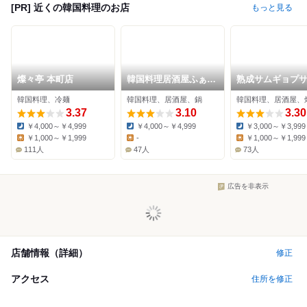
[PR] 近くの韓国料理のお店
もっと見る
燦々亭 本町店
韓国料理居酒屋ふぁじ
熟成サムギョプ
ゃ家
門店 コソバン
韓国料理、冷麺
韓国料理、居酒屋、鍋
韓国料理、居酒屋、
3.37
3.10
3.30
￥4,000～￥4,999
￥4,000～￥4,999
￥3,000～￥3,999
Dinner:
Dinner:
Dinner:
￥1,000～￥1,999
-
￥1,000～￥1,999
Lunch:
Lunch:
Lunch:
111人
47人
73人
広告を非表示
店舗情報（詳細）
修正
アクセス
住所を修正