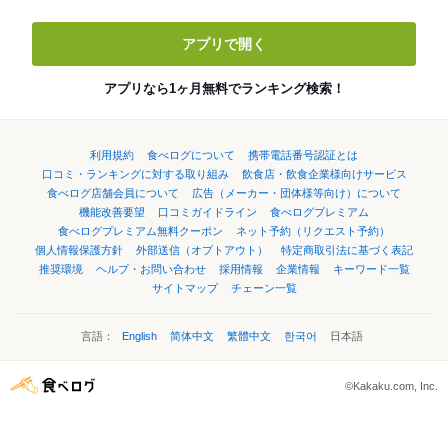
アプリで開く
アプリなら1ヶ月無料でランキング検索！
利用規約
食べログについて
携帯電話番号認証とは
口コミ・ランキングに対する取り組み
飲食店・飲食企業様向けサービス
食べログ店舗会員について
広告（メーカー・団体様等向け）について
機能改善要望
口コミガイドライン
食べログプレミアム
食べログプレミアム無料クーポン
ネット予約（リクエスト予約）
個人情報保護方針
外部送信（オプトアウト）
特定商取引法に基づく表記
推奨環境
ヘルプ・お問い合わせ
採用情報
企業情報
キーワード一覧
サイトマップ
チェーン一覧
言語：
English
简体中文
繁體中文
한국어
日本語
©Kakaku.com, Inc.