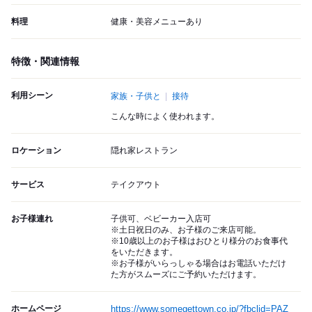
料理
健康・美容メニューあり
特徴・関連情報
利用シーン
家族・子供と
接待
こんな時によく使われます。
ロケーション
隠れ家レストラン
サービス
テイクアウト
お子様連れ
子供可、ベビーカー入店可
※土日祝日のみ、お子様のご来店可能。
※10歳以上のお子様はおひとり様分のお食事代
をいただきます。
※お子様がいらっしゃる場合はお電話いただけ
た方がスムーズにご予約いただけます。
ホームページ
https://www.somegettown.co.jp/?fbclid=PAZ