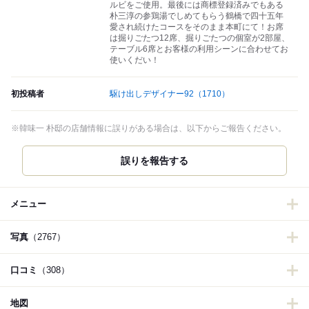
ルビをご使用。最後には商標登録済みでもある
朴三淳の参鶏湯でしめてもらう鶴橋で四十五年
愛され続けたコースをそのまま本町にて！お席
は掘りごたつ12席、掘りごたつの個室が2部屋、
テーブル6席とお客様の利用シーンに合わせてお
使いくだい！
初投稿者
駆け出しデザイナー92
（1710）
※韓味一 朴邸の店舗情報に誤りがある場合は、以下からご報告ください。
誤りを報告する
メニュー
写真
（2767）
口コミ
（308）
地図