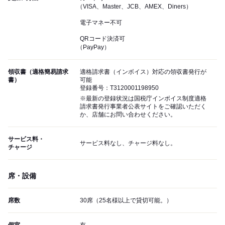
（VISA、Master、JCB、AMEX、Diners）
電子マネー不可
QRコード決済可
（PayPay）
領収書（適格簡易請求
適格請求書（インボイス）対応の領収書発行が
書）
可能
登録番号：T3120001198950
※最新の登録状況は国税庁インボイス制度適格
請求書発行事業者公表サイトをご確認いただく
か、店舗にお問い合わせください。
サービス料・
サービス料なし、チャージ料なし。
チャージ
席・設備
席数
30席（25名様以上で貸切可能。）