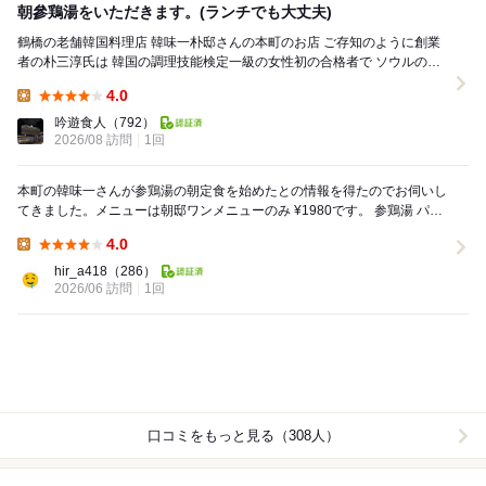
朝參鶏湯をいただきます。(ランチでも大丈夫)
鶴橋の老舗韓国料理店 韓味一朴邸さんの本町のお店 ご存知のように創業
者の朴三淳氏は 韓国の調理技能検定一級の女性初の合格者で ソウルの韓
国宮廷料理の料亭 三清閣の...
4.0
Lunch:
吟遊食人
（792）
2026/08 訪問
1回
本町の韓味一さんが参鶏湯の朝定食を始めたとの情報を得たのでお伺いし
てきました。メニューは朝邸ワンメニューのみ ¥1980です。 参鶏湯 パン
チャン8種 ・韓国海苔 ...
4.0
Lunch:
hir_a418
（286）
2026/06 訪問
1回
口コミをもっと見る（308人）