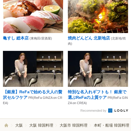
亀すし 総本店
焼肉どんどん 北新地店
(東梅田/居酒屋)
(北新地/焼
肉)
【銀座】ReFaで始める大人の贅
特別な名入れギフトも！ 銀座で
沢セルフケア
選ぶReFaの上質ケア
PR(ReFa GINZA on CR
PR(ReFa GIN
EA)
ZA on CREA)
Recommended by
大阪
大阪 韓国料理
大阪市 韓国料理
本町・船場 韓国料理