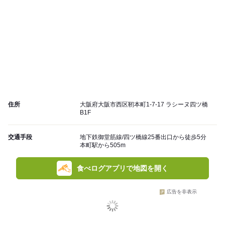
住所
大阪府大阪市西区靭本町1-7-17 ラシーヌ四ツ橋
B1F
交通手段
地下鉄御堂筋線/四ツ橋線25番出口から徒歩5分
本町駅から505m
食べログアプリで地図を開く
広告を非表示