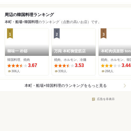
周辺の韓国料理ランキング
本町・船場
×
韓国料理
のランキング（点数の高いお店）です。
1
2
3
韓味一 朴邸
万両 本町御堂筋店
本町肉倶楽部 ton
be
韓国料理、焼肉
焼肉、ホルモン、冷麺
焼肉、ホルモン、韓
3.67
3.53
3.44
306人
339人
268人
本町・船場×韓国料理
のランキングをもっと見る
広告を非表示