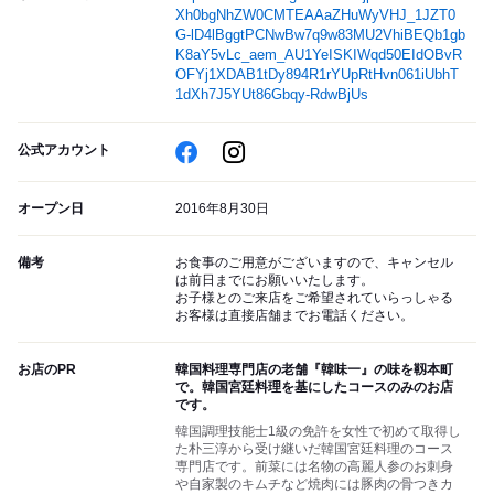
Xh0bgNhZW0CMTEAAaZHuWyVHJ_1JZT0
G-lD4lBggtPCNwBw7q9w83MU2VhiBEQb1gb
K8aY5vLc_aem_AU1YeISKIWqd50EIdOBvR
OFYj1XDAB1tDy894R1rYUpRtHvn061iUbhT
1dXh7J5YUt86Gbqy-RdwBjUs
公式アカウント
オープン日
2016年8月30日
備考
お食事のご用意がございますので、キャンセル
は前日までにお願いいたします。
お子様とのご来店をご希望されていらっしゃる
お客様は直接店舗までお電話ください。
お店のPR
韓国料理専門店の老舗『韓味一』の味を靱本町
で。韓国宮廷料理を基にしたコースのみのお店
です。
韓国調理技能士1級の免許を女性で初めて取得し
た朴三淳から受け継いだ韓国宮廷料理のコース
専門店です。前菜には名物の高麗人参のお刺身
や自家製のキムチなど焼肉には豚肉の骨つきカ