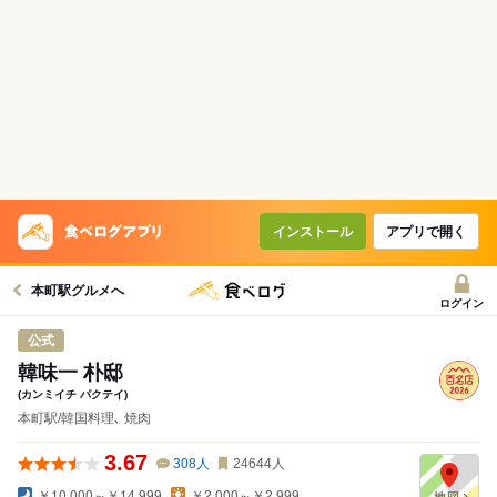
インストール
アプリで開く
本町駅グルメへ
ログイン
公式
韓味一 朴邸
(カンミイチ パクテイ)
本町駅/韓国料理､ 焼肉
3.67
308
人
24644
人
￥10,000～￥14,999
￥2,000～￥2,999