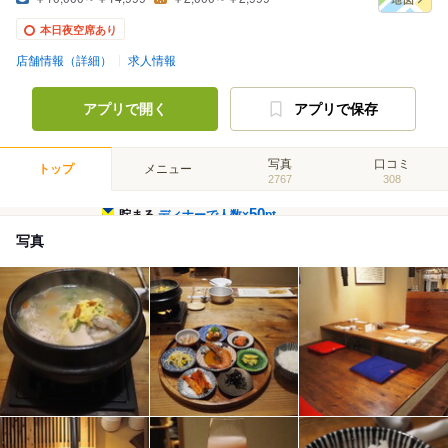
本日夜空席あり
店舗情報（詳細）
求人情報
アプリで開く
アプリで保存
写真
口コミ
トップ
メニュー
2767
308
50
貯まる
ディナーで人数×
pt
写真