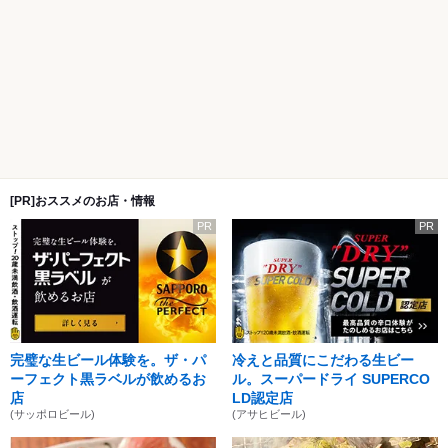
[PR]おススメのお店・情報
PR
PR
完璧な生ビール体験を。ザ・パ
冷えと品質にこだわる生ビー
ーフェクト黒ラベルが飲めるお
ル。スーパードライ SUPERCO
店
LD認定店
(サッポロビール)
(アサヒビール)