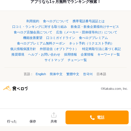
アプリなら1ヶ月無料でランキング検索！
利用規約
食べログについて
携帯電話番号認証とは
口コミ・ランキングに対する取り組み
飲食店・飲食企業様向けサービス
食べログ店舗会員について
広告（メーカー・団体様等向け）について
機能改善要望
口コミガイドライン
食べログプレミアム
食べログプレミアム無料クーポン
ネット予約（リクエスト予約）
個人情報保護方針
外部送信（オプトアウト）
特定商取引法に基づく表記
推奨環境
ヘルプ・お問い合わせ
採用情報
企業情報
キーワード一覧
サイトマップ
チェーン一覧
言語：
English
简体中文
繁體中文
한국어
日本語
©Kakaku.com, Inc.
電話
行った
保存
共有