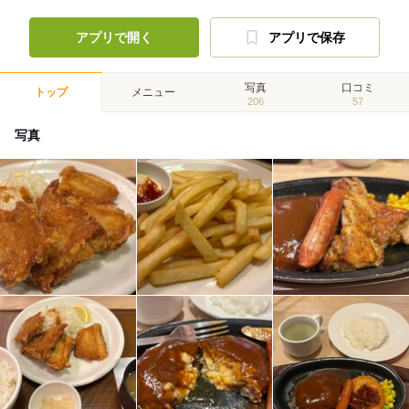
アプリで開く
アプリで保存
写真
口コミ
トップ
メニュー
206
57
写真