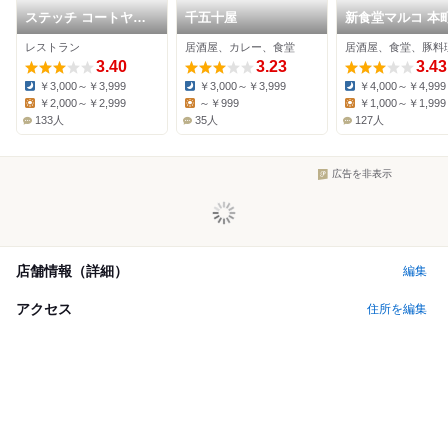
ステッチ コートヤー
千五十屋
新食堂マルコ 本
ド・バイ・マリオット
レストラン
居酒屋、カレー、食堂
居酒屋、食堂、豚料
大阪本町
3.40
3.23
3.43
￥3,000～￥3,999
￥3,000～￥3,999
￥4,000～￥4,999
Dinner:
Dinner:
Dinner:
￥2,000～￥2,999
～￥999
￥1,000～￥1,999
Lunch:
Lunch:
Lunch:
133人
35人
127人
広告を非表示
店舗情報（詳細）
編集
アクセス
住所を編集