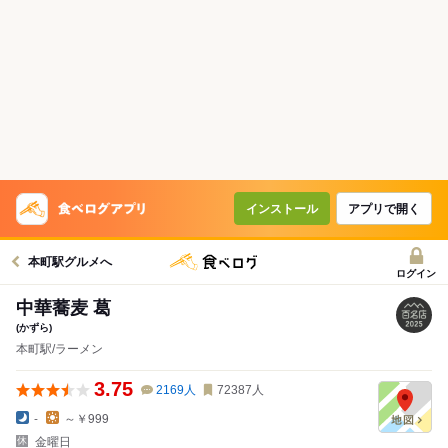
インストール
アプリで開く
本町駅グルメへ
ログイン
中華蕎麦 葛
(かずら)
本町駅/ラーメン
3.75
2169
人
72387
人
-
～￥999
金曜日