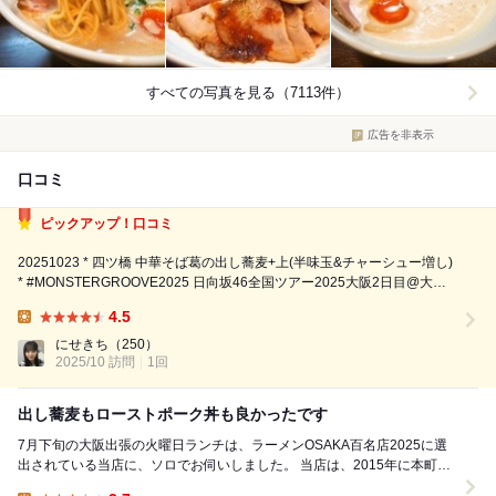
すべての写真を見る（7113件）
広告を非表示
口コミ
ピックアップ！口コミ
20251023 * 四ツ橋 中華そば葛の出し蕎麦+上(半味玉&チャーシュー増し)
* #MONSTERGROOVE2025 日向坂46全国ツアー2025大阪2日目@大阪
城ホールのライブ前に訪問。中華蕎麦葛さんは2015年オープン、2017年
4.5
から8年連続食べログの百名店に選出されている実力店...
Lunch:
にせきち
（250）
2025/10 訪問
1回
出し蕎麦もローストポーク丼も良かったです
7月下旬の大阪出張の火曜日ランチは、ラーメンOSAKA百名店2025に選
出されている当店に、ソロでお伺いしました。 当店は、2015年に本町駅
近くで開業したラーメン店で、関西...