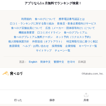
アプリなら1ヶ月無料でランキング検索！
利用規約
食べログについて
携帯電話番号認証とは
口コミ・ランキングに対する取り組み
飲食店・飲食企業様向けサービス
食べログ店舗会員について
広告（メーカー・団体様等向け）について
機能改善要望
口コミガイドライン
食べログプレミアム
食べログプレミアム無料クーポン
ネット予約（リクエスト予約）
個人情報保護方針
外部送信（オプトアウト）
特定商取引法に基づく表記
推奨環境
ヘルプ・お問い合わせ
採用情報
企業情報
キーワード一覧
サイトマップ
チェーン一覧
言語：
English
简体中文
繁體中文
한국어
日本語
©Kakaku.com, Inc.
行った
保存
共有