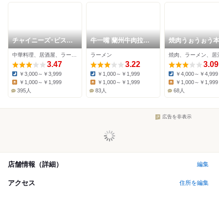
チャイニーズ･ビスト
牛一嘴 蘭州牛肉拉麺
焼肉うぉうぉう
ロ 蘭亭 本町店
屋
中華料理、居酒屋、ラーメン
ラーメン
焼肉、ラーメン、居
3.47
3.22
3.09
￥3,000～￥3,999
￥1,000～￥1,999
￥4,000～￥4,999
Dinner:
Dinner:
Dinner:
￥1,000～￥1,999
￥1,000～￥1,999
￥1,000～￥1,999
Lunch:
Lunch:
Lunch:
395人
83人
68人
広告を非表示
店舗情報（詳細）
編集
アクセス
住所を編集