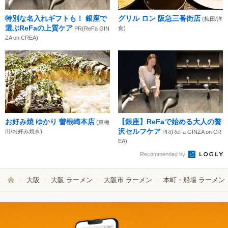
特別な名入れギフトも！ 銀座で
グリル ロン 阪急三番街店
(梅田/洋
選ぶReFaの上質ケア
食)
PR(ReFa GIN
ZA on CREA)
お好み焼 ゆかり 曽根崎本店
【銀座】ReFaで始める大人の贅
(東梅
沢セルフケア
田/お好み焼き)
PR(ReFa GINZA on CR
EA)
Recommended by
大阪
大阪 ラーメン
大阪市 ラーメン
本町・船場 ラーメン