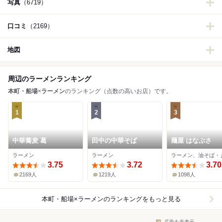
写真
（6719）
口コミ
（2169）
地図
周辺のラーメンランキング
本町・船場
×
ラーメン
のランキング（点数の高いお店）です。
1
2
3
中華蕎麦 葛
田中の中華そば
麺屋 はなぶさ
ラーメン
ラーメン
3.75
3.72
3.70
2169人
1219人
1098人
本町・船場×ラーメン
のランキングをもっと見る