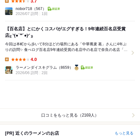
3.7
Lunch:
nobor718
（567）
2026/07 訪問
1回
【百名店】とにかくコスパがエグすぎる！9年連続百名店受賞
店₍₍ ◝(●˙꒳˙●)◜ ₎₎
今回は本町から歩いて8分ほどの場所にある「中華蕎麦 葛」さんに4年ぶ
りの訪問✨ 食べログ百名店9年連続受賞の名店中の名店で奈良の名店「ラ
ーメン家みつ葉」で店長を務められた店主...
4.0
Lunch:
ラーメンダイスキグラム
（8659）
2026/06 訪問
2回
口コミをもっと見る（2169人）
[PR] 近くのラーメンのお店
もっと見る