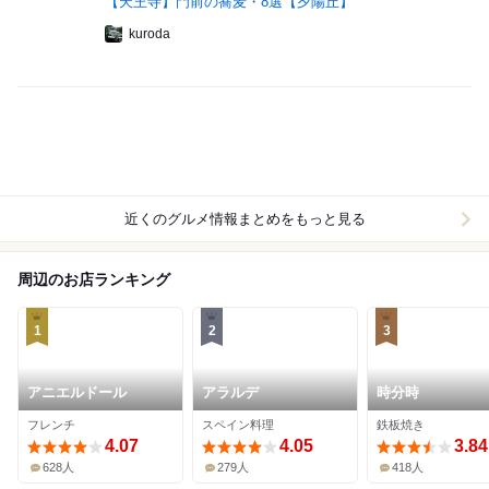
【天王寺】門前の蕎麦・8選【夕陽丘】
kuroda
近くのグルメ情報まとめをもっと見る
周辺のお店ランキング
1
2
3
アニエルドール
アラルデ
時分時
フレンチ
スペイン料理
鉄板焼き
4.07
4.05
3.84
628人
279人
418人