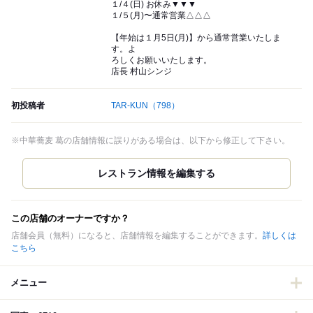
１/４(日) お休み▼▼▼
１/５(月)〜通常営業△△△
【年始は１月5日(月)】から通常営業いたしま
す。よ
ろしくお願いいたします。
店長 村山シンジ
初投稿者
TAR-KUN
（798）
※中華蕎麦 葛の店舗情報に誤りがある場合は、以下から修正して下さい。
この店舗のオーナーですか？
店舗会員（無料）になると、店舗情報を編集することができます。
詳しくは
こちら
メニュー