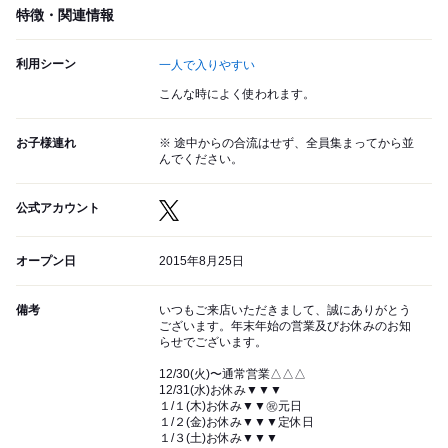
特徴・関連情報
利用シーン
一人で入りやすい
こんな時によく使われます。
お子様連れ
※ 途中からの合流はせず、全員集まってから並
んでください。
公式アカウント
オープン日
2015年8月25日
備考
いつもご来店いただきまして、誠にありがとう
ございます。年末年始の営業及びお休みのお知
らせでございます。
12/30(火)〜通常営業△△△
12/31(水)お休み▼▼▼
１/１(木)お休み▼▼㊗️元日
１/２(金)お休み▼▼▼定休日
１/３(土)お休み▼▼▼