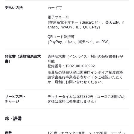
支払い方法
カード可
電子マネー可
（交通系電子マネー（Suicaなど）、楽天Edy、n
anaco、WAON、iD、QUICPay）
QRコード決済可
（PayPay、d払い、楽天ペイ、au PAY）
領収書（適格簡易請求
適格請求書（インボイス）対応の領収書発行が
書）
可能
登録番号：T9021001020992
※最新の登録状況は国税庁インボイス制度適格
請求書発行事業者公表サイトをご確認いただく
か、店舗にお問い合わせください。
サービス料・
ディナータイムは席料330円（コースご利用のお
チャージ
客様は席料は発生致しません）
席・設備
席数
121席（カウンター8席、ソファ20席、テーブル