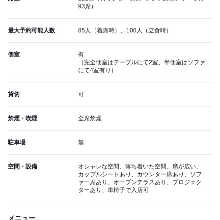
93席）
最大予約可能人数
85人（着席時）、100人（立食時）
個室
有
（完全個室はテーブルにて2室、半個室はソファ
にて4室有り）
貸切
可
禁煙・喫煙
全席禁煙
駐車場
無
空間・設備
オシャレな空間、落ち着いた空間、席が広い、
カップルシートあり、カウンター席あり、ソフ
ァー席あり、オープンテラスあり、プロジェク
ターあり、車椅子で入店可
メニュー