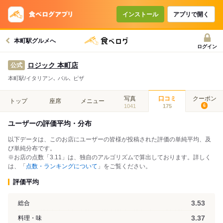
インストール
アプリで開く
本町駅グルメへ
ログイン
ロジック 本町店
公式
本町駅/イタリアン､ バル､ ピザ
写真
口コミ
クーポン
トップ
座席
メニュー
1041
175
6
ユーザーの評価平均・分布
以下データは、このお店にユーザーの皆様が投稿された評価の単純平均、及
び単純分布です。
※お店の点数「3.11」は、独自のアルゴリズムで算出しております。詳しく
は、「
点数・ランキングについて
」をご覧ください。
評価平均
3.53
総合
3.37
料理・味