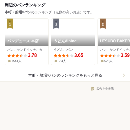
周辺のパンランキング
本町・船場
×
パン
のランキング（点数の高いお店）です。
1
2
3
パンデュース 本店
うどんdining
UTSUBO BAKE
KONA×MIZU×SHIO
PANENA
パン、サンドイッチ、カフェ
うどん、パン
3.78
3.65
3.59
1541人
534人
523人
本町・船場×パン
のランキングをもっと見る
広告を非表示