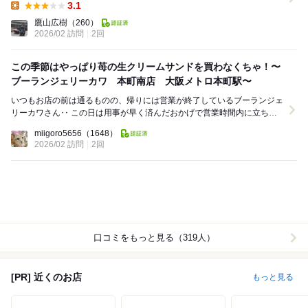
3.1
Lunch:
鷹山広樹
（260）
2026/02 訪問
2回
この季節はやっぱり苺の生クリームサンドを買わなくちゃ！〜
ブーランジェリーカワ 本町南店 大阪メトロ本町駅〜
いつもお店の前は通るものの、帰りには営業が終了しているブーランジェ
リーカワさん‥ この日は用事が早く済んだおかげで営業時間内に立ち寄
るこができたよーー！！ 久しぶりに店...
miigoro5656
（1648）
2026/02 訪問
2回
口コミをもっと見る（319人）
[PR] 近くのお店
もっと見る