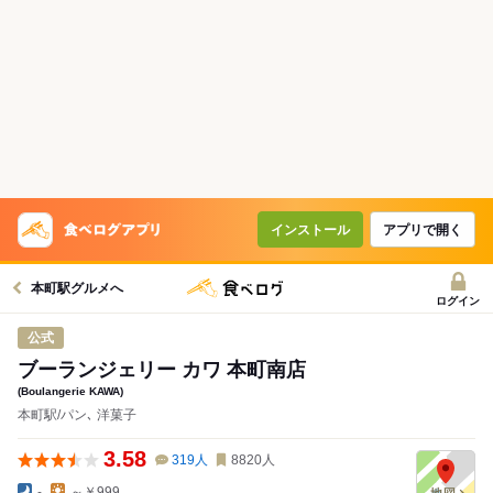
インストール
アプリで開く
本町駅グルメへ
ログイン
公式
ブーランジェリー カワ 本町南店
(Boulangerie KAWA)
本町駅/パン､ 洋菓子
3.58
319
人
8820
人
-
～￥999