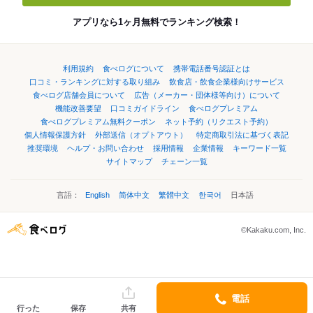
アプリなら1ヶ月無料でランキング検索！
利用規約
食べログについて
携帯電話番号認証とは
口コミ・ランキングに対する取り組み
飲食店・飲食企業様向けサービス
食べログ店舗会員について
広告（メーカー・団体様等向け）について
機能改善要望
口コミガイドライン
食べログプレミアム
食べログプレミアム無料クーポン
ネット予約（リクエスト予約）
個人情報保護方針
外部送信（オプトアウト）
特定商取引法に基づく表記
推奨環境
ヘルプ・お問い合わせ
採用情報
企業情報
キーワード一覧
サイトマップ
チェーン一覧
言語：
English
简体中文
繁體中文
한국어
日本語
©Kakaku.com, Inc.
電話
行った
保存
共有