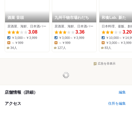
酒菜 音頭
九州干物市場わだち
和食Lab. 新た
居酒屋、海鮮、日本酒バー
居酒屋、海鮮、日本酒バー
日本料理、釜飯、創
3.08
3.36
3.20
￥3,000～￥3,999
￥3,000～￥3,999
￥10,000～￥14,9
Dinner:
Dinner:
Dinner:
～￥999
～￥999
￥3,000～￥3,999
Lunch:
Lunch:
Lunch:
34人
127人
83人
広告を非表示
店舗情報（詳細）
編集
アクセス
住所を編集