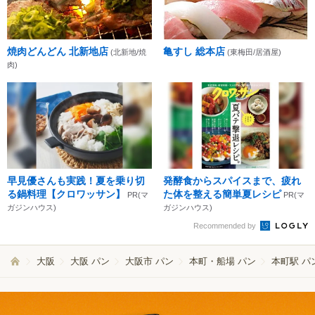
焼肉どんどん 北新地店
亀すし 総本店
(北新地/焼
(東梅田/居酒屋)
肉)
早見優さんも実践！夏を乗り切
発酵食からスパイスまで、疲れ
る鍋料理【クロワッサン】
た体を整える簡単夏レシピ
PR(マ
PR(マ
ガジンハウス)
ガジンハウス)
Recommended by
大阪
大阪 パン
大阪市 パン
本町・船場 パン
本町駅 パ