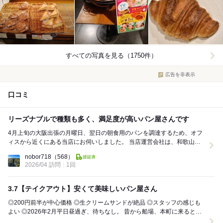
すべての写真を見る（1750件）
広告を非表示
口コミ
リーズナブルで種類も多く、満足度が高いパン屋さんです
4月上旬の大阪出張の月曜日、翌日の朝食用のパンを調達するため、オフ
ィスから近くにある当店にお伺いしました。 当店運営会社は、和歌山県
に本店のある株式会社カワグループさんです。...
nobor718
（568）
2026/04 訪問
1回
3.7【テイクアウト】安くて美味しいパン屋さん
◎200円前半が中心価格 ◎生クリームサンドが絶品 ◎スタッフの感じも
よい ◎2026年2月平日昼過ぎ、待ちなし。 昔から船場、本町に来ると寄
らせて貰ってますが、 な...