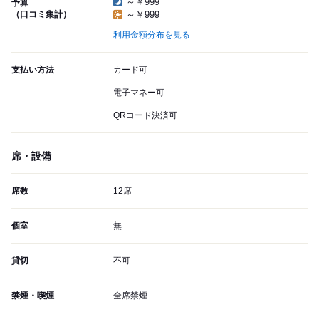
～￥999
予算
（口コミ集計）
～￥999
利用金額分布を見る
支払い方法
カード可
電子マネー可
QRコード決済可
席・設備
席数
12席
個室
無
貸切
不可
禁煙・喫煙
全席禁煙