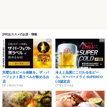
[PR]おススメのお店・情報
PR
PR
完璧な生ビール体験を。ザ・パ
冷えと品質にこだわる生ビー
ーフェクト黒ラベルが飲めるお
ル。スーパードライ SUPERCO
店
LD認定店
(サッポロビール)
(アサヒビール)